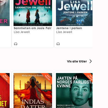
Sannheten om Josie Fair
Jentene i parken
Tro i
Lisa Jewell
Lisa Jewell
Sabin
Vis alle titler