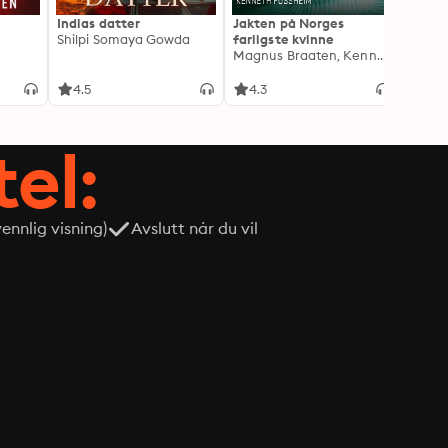
Indias datter
Jakten på Norges
Jeg o
Shilpi Somaya Gowda
farligste kvinne
- Blan
Magnus Braaten, Kenneth Fossheim
Oddva
4.5
4.3
4.6
tel:
nnlig visning)
Avslutt når du vil