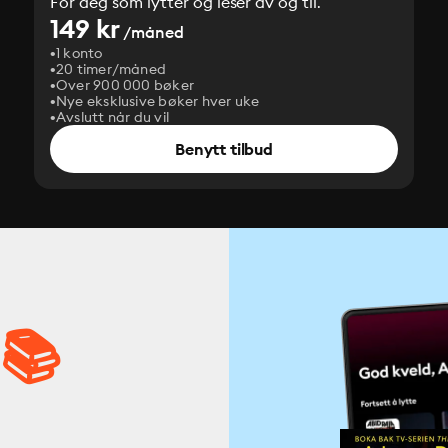
For deg som lytter og leser av og til.
149 kr
/måned
1 konto
20 timer/måned
Over 900 000 bøker
Nye eksklusive bøker hver uke
Avslutt når du vil
Benytt tilbud
 📚