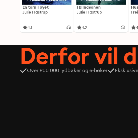
En torn i øyet
I blindsonen
Hus
Julie Hastrup
Julie Hastrup
Fre
4.1
4.2
4
Derfor vil 
Over 900 000 lydbøker og e-bøker
Eksklusiv