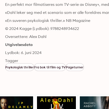
En perfekt mor filmatiseres som TV-serie av Disney+, me
«Dahl leker seg med et scenario som er alle foreldres ma
«En suveren psykologisk thriller.» NB Magazine
© 2024 Kagge (Lydbok): 9788248934622
Oversettere: Alex Dahl
Utgivelsesdato
Lydbok: 6. juni 2024
Tagger
Psykologisk thriller
Fra bok til film og TV
Pageturner