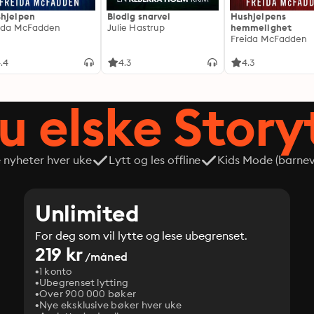
hjelpen
Blodig snarvei
Hushjelpens
ida McFadden
Julie Hastrup
hemmelighet
Freida McFadden
.4
4.3
4.3
du elske Story
e nyheter hver uke
Lytt og les offline
Kids Mode (barneve
Unlimited
For deg som vil lytte og lese ubegrenset.
219 kr
/måned
1 konto
Ubegrenset lytting
Over 900 000 bøker
Nye eksklusive bøker hver uke