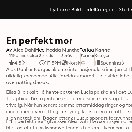
Lydbøker
Bokhandel
Kategorier
Stude
En perfekt mor
Av
Alex Dahl
Med
Hedda Munthe
Forlag
Kagge
339 anmeldelser
Spilletid
Språk
Format
Kategori
4.3
11T 59M
Norsk
Spenning
Alex Dahl er Norges ukjente internasjonale krimstjerne! T
ulidelig spennende. Alle foreldres mareritt blir virkelighet n
overnattingsbesøk.
Elisa Blix skal til å hente datteren Lucia på skolen i det Lu
Josephine. De to jentene er allerede som erteris, og Josep
trivelig. Når hun senere samme ettermiddag ringer og fortel
innom med overnattingsutstyr og konstaterer at alt er so
si en nattaklem. Dagen etter er Lucia sporløst forsvunnet
I "En perfekt mor" gransker Alex Dahl hva som skjer når en
blir kastet ut i en livsomveltende situasjon. Hvem har ta