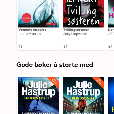
Venneforespørsel
Tvillingsøsteren
Den
Laura Marshall
Sally Hepworth
JP 
Gode bøker å starte med