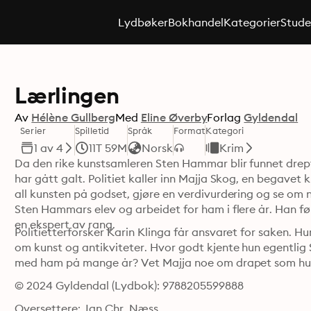
Lydbøker
Bokhandel
Kategorier
Stude
Lærlingen
Av
Hélène Gullberg
Med
Eline Øverby
Forlag
Gyldendal
Serier
Spilletid
Språk
Format
Kategori
1 av 4
11T 59M
Norsk
Krim
Da den rike kunstsamleren Sten Hammar blir funnet drept 
har gått galt. Politiet kaller inn Majja Skog, en begavet
all kunsten på godset, gjøre en verdivurdering og se om 
Sten Hammars elev og arbeidet for ham i flere år. Han før
en ekspert av rang.
Politietterforsker Karin Klinga får ansvaret for saken. H
om kunst og antikviteter. Hvor godt kjente hun egentlig
med ham på mange år? Vet Majja noe om drapet som hun 
© 2024 Gyldendal (Lydbok): 9788205599888
Oversettere: Jan Chr. Næss