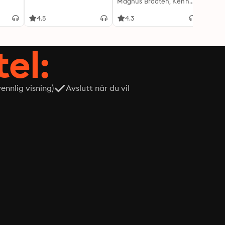
Magnus Braaten, Kenneth Fossheim
Oddva
4.5
4.3
4.6
tel:
nnlig visning)
Avslutt når du vil