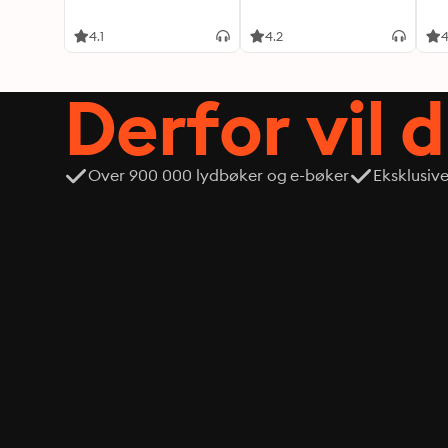
4.1
4.2
4
Derfor vil 
Over 900 000 lydbøker og e-bøker
Eksklusiv