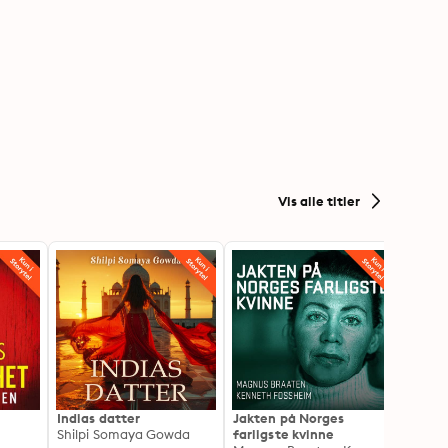
Vis alle titler
Indias datter
Jakten på Norges
Jeg o
Shilpi Somaya Gowda
farligste kvinne
- Blan