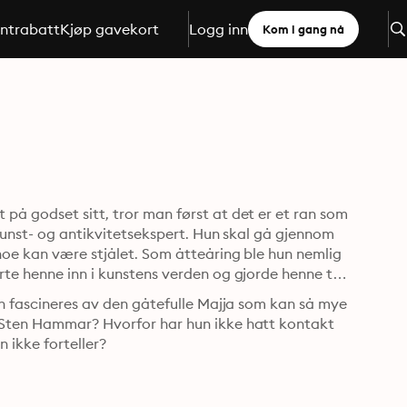
ntrabatt
Kjøp gavekort
Logg inn
Kom i gang nå
på godset sitt, tror man først at det er et ran som 
 kunst- og antikvitetsekspert. Hun skal gå gjennom 
noe kan være stjålet. Som åtteåring ble hun nemlig 
te henne inn i kunstens verden og gjorde henne til 
un fascineres av den gåtefulle Majja som kan så mye 
 Sten Hammar? Hvorfor har hun ikke hatt kontakt 
ikke forteller?