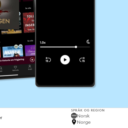
SPRÅK OG REGION
Norsk
er
Norge