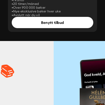
1 konto
20 timer/måned
Over 900 000 bøker
Nye eksklusive bøker hver uke
Avslutt når du vil
Benytt tilbud
 📚