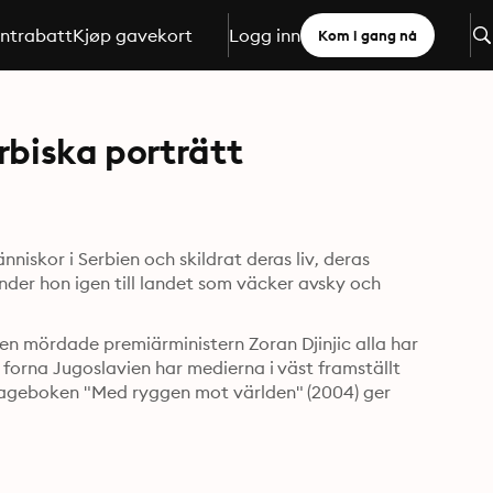
ntrabatt
Kjøp gavekort
Logg inn
Kom i gang nå
rbiska porträtt
niskor i Serbien och skildrat deras liv, deras 
er hon igen till landet som väcker avsky och 
en mördade premiärministern Zoran Djinjic alla har 
 forna Jugoslavien har medierna i väst framställt 
rtageboken "Med ryggen mot världen" (2004) ger 