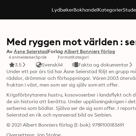
Lydbøker
Bokhandel
Kategorier
Stude
Med ryggen mot världen : se
Av
Åsne Seierstad
Forlag
Albert Bonniers förlag
6 anmeldelser
Språk
Format
Kategori
3.5
Svensk
Fakta og dokumentar
Under ett par års tid har Åsne Seierstad följt en grupp män
rädslor, drömmar och förhoppningar. Våren 2003 återvänd
fruktan i väst, men som ser sig själv som ett offer.
Krigsförbrytarens hustru, kosovoserber i landsflykt och d
de sin historia att berätta. Under upplösningskrigen i det
serberna som bödlar. Själva ser de sig som offer. I repo
Seierstad en rik och nyanserad bild av Serbien.
© 2021 Albert Bonniers förlag (E-bok): 9789100183691
Oversettere: Jan Stolpe