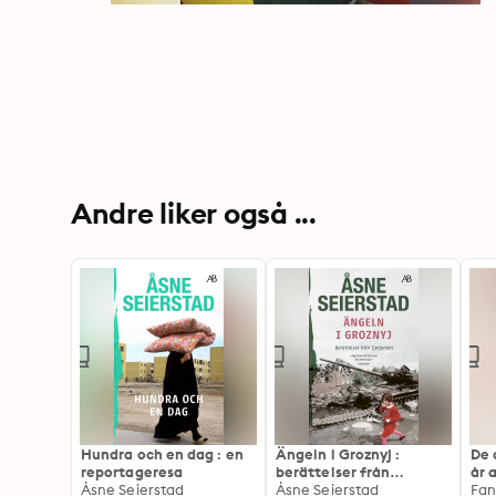
Andre liker også ...
Hundra och en dag : en
Ängeln i Groznyj :
De 
reportageresa
berättelser från
år 
Åsne Seierstad
Tjetjenien
Åsne Seierstad
sto