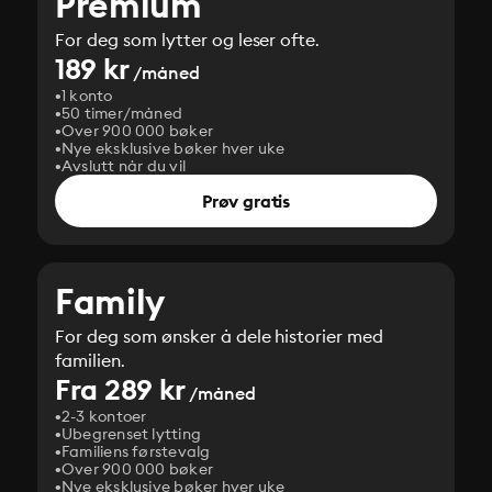
Premium
For deg som lytter og leser ofte.
189 kr
/måned
1 konto
50 timer/måned
Over 900 000 bøker
Nye eksklusive bøker hver uke
Avslutt når du vil
Prøv gratis
Family
For deg som ønsker å dele historier med
familien.
Fra 289 kr
/måned
2-3 kontoer
Ubegrenset lytting
Familiens førstevalg
Over 900 000 bøker
Nye eksklusive bøker hver uke