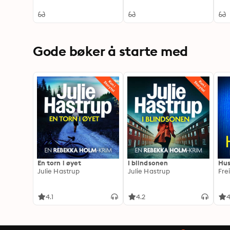
spr
Gode bøker å starte med
En torn i øyet
I blindsonen
Hus
Julie Hastrup
Julie Hastrup
Fre
4.1
4.2
4