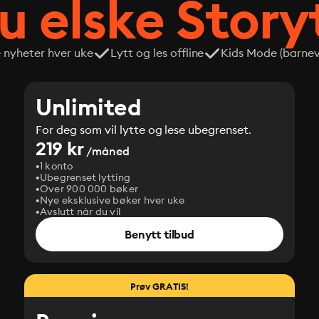
du elske Story
e nyheter hver uke
Lytt og les offline
Kids Mode (barneve
Unlimited
For deg som vil lytte og lese ubegrenset.
219 kr
/måned
1 konto
Ubegrenset lytting
Over 900 000 bøker
Nye eksklusive bøker hver uke
Avslutt når du vil
Benytt tilbud
Prøv GRATIS!