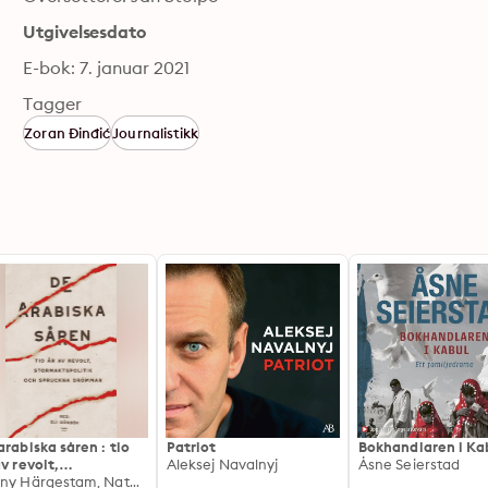
Utgivelsesdato
E-bok: 7. januar 2021
Tagger
Zoran Đinđić
Journalistikk
arabiska såren : tio
Patriot
Bokhandlaren i Ka
av revolt,
Aleksej Navalnyj
Åsne Seierstad
rmaktspolitik och
Fanny Härgestam, Nathan Shachar, Eli Göndör, Kholod Saghir, Cecilia Uddén, Aron Lund, Ronen Yitzhak, Thomas Gür