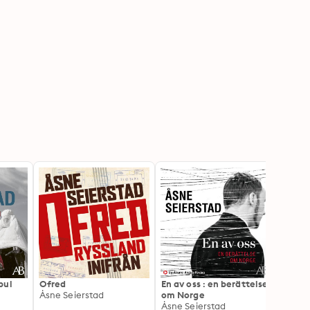
bul
Ofred
En av oss : en berättelse
Koban
Åsne Seierstad
om Norge
revol
Åsne Seierstad
kampe
Joaki