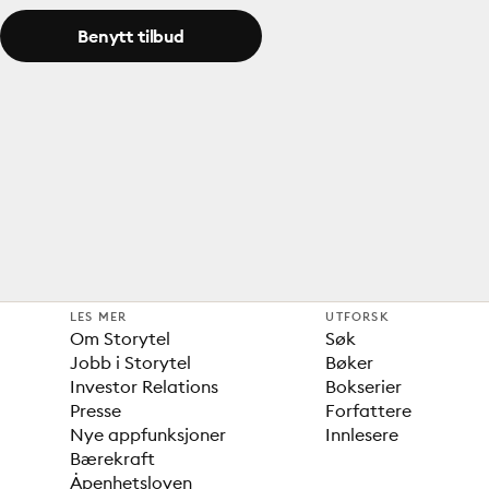
Benytt tilbud
LES MER
UTFORSK
Om Storytel
Søk
Jobb i Storytel
Bøker
Investor Relations
Bokserier
Presse
Forfattere
Nye appfunksjoner
Innlesere
Bærekraft
Åpenhetsloven