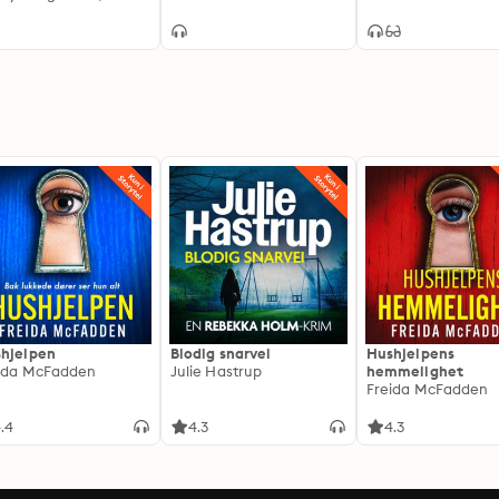
uckna drömmar
hjelpen
Blodig snarvei
Hushjelpens
ida McFadden
Julie Hastrup
hemmelighet
Freida McFadden
.4
4.3
4.3