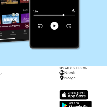
SPRÅK OG REGION
Norsk
er
Norge