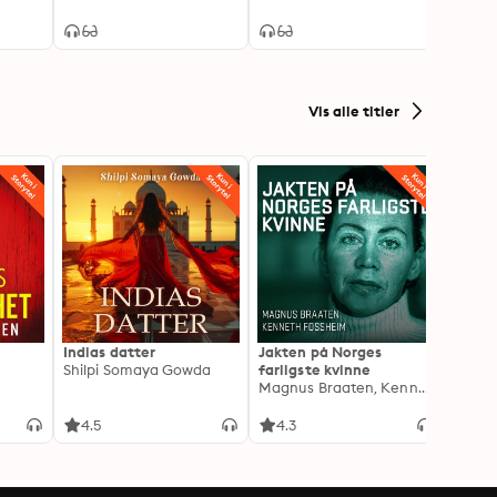
Vis alle titler
Indias datter
Jakten på Norges
Jeg o
Shilpi Somaya Gowda
farligste kvinne
- Blan
Magnus Braaten, Kenneth Fossheim
Oddva
4.5
4.3
4.6