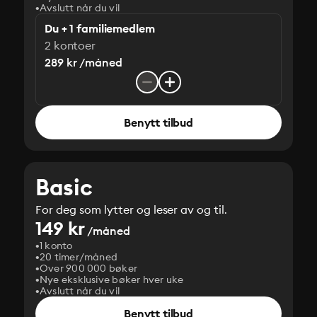
Avslutt når du vil
Du + 1 familiemedlem
2 kontoer
289 kr /måned
Benytt tilbud
Basic
For deg som lytter og leser av og til.
149 kr
/måned
1 konto
20 timer/måned
Over 900 000 bøker
Nye eksklusive bøker hver uke
Avslutt når du vil
Benytt tilbud