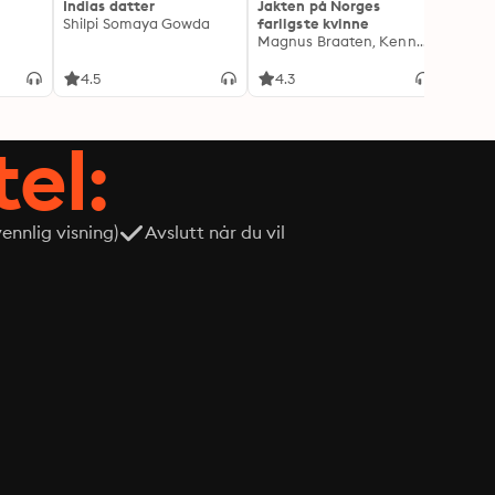
Indias datter
Jakten på Norges
Drape
Shilpi Somaya Gowda
farligste kvinne
Lindkv
Magnus Braaten, Kenneth Fossheim
Kjetil
4.5
4.3
4.1
tel:
nnlig visning)
Avslutt når du vil