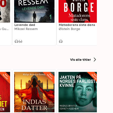
Levende død
Matadorens siste dans
Flykt
Johan Kant, Anders Gustafson
Mikael Ressem
Øistein Borge
Torki
Vis alle titler