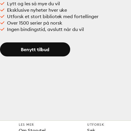
Lytt og les så mye du vil
Eksklusive nyheter hver uke
Utforsk et stort bibliotek med fortellinger
Over 1500 serier på norsk
Ingen bindingstid, avslutt når du vil
Benytt tilbud
LES MER
UTFORSK
Om Storytel
Søk