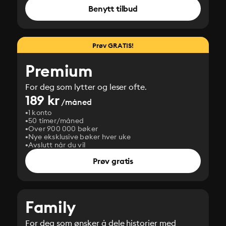
Benytt tilbud
Prøv GRATIS!
Premium
For deg som lytter og leser ofte.
189 kr
/måned
1 konto
50 timer/måned
Over 900 000 bøker
Nye eksklusive bøker hver uke
Avslutt når du vil
Prøv gratis
Family
For deg som ønsker å dele historier med