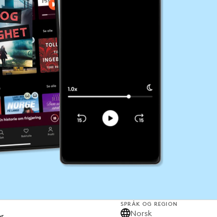
SPRÅK OG REGION
Norsk
er