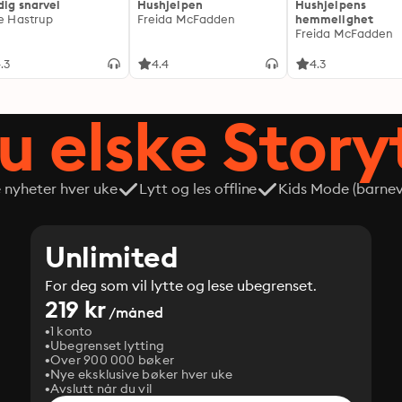
dig snarvei
Hushjelpen
Hushjelpens
ie Hastrup
Freida McFadden
hemmelighet
Freida McFadden
.3
4.4
4.3
du elske Story
e nyheter hver uke
Lytt og les offline
Kids Mode (barneve
Unlimited
For deg som vil lytte og lese ubegrenset.
219 kr
/måned
1 konto
Ubegrenset lytting
Over 900 000 bøker
Nye eksklusive bøker hver uke
Avslutt når du vil