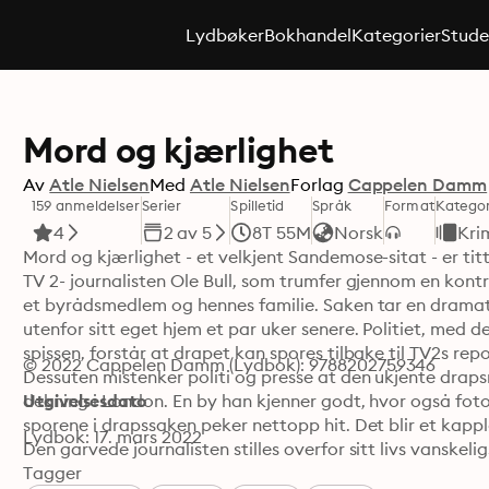
Lydbøker
Bokhandel
Kategorier
Stude
Mord og kjærlighet
Av
Atle Nielsen
Med
Atle Nielsen
Forlag
Cappelen Damm
159 anmeldelser
Serier
Spilletid
Språk
Format
Kategor
4
2 av 5
8T 55M
Norsk
Kri
Mord og kjærlighet - et velkjent Sandemose-sitat - er tit
TV 2- journalisten Ole Bull, som trumfer gjennom en kontro
et byrådsmedlem og hennes familie. Saken tar en dramatisk
utenfor sitt eget hjem et par uker senere. Politiet, med
spissen, forstår at drapet kan spores tilbake til TV2s re
© 2022 Cappelen Damm (Lydbok): 9788202759346
Dessuten mistenker politi og presse at den ukjente drapsm
dekning i London. En by han kjenner godt, hvor også foto
Utgivelsesdato
sporene i drapssaken peker nettopp hit. Det blir et kapp
Lydbok: 17. mars 2022
Den garvede journalisten stilles overfor sitt livs vanske
nyhetssjef nærmer seg sitt neste offer. Mord og kjærlighet
Tagger