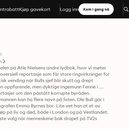
ntrabatt
Kjøp gavekort
Logg inn
Kom i gang nå
i
m
telen på Atle Nielsens andre lydbok, hvor vi møter 
versiell reportasje som får store ringvirkninger for 
 vending når Bulls sjef blir skutt og drept 
 den oppfarende, men dyktige Ingemunn Fenne i 
portasjer om den påstått korrupte byråden. 
annen kan ha flere navn på listen. Ole Bull går i 
grafen Emma Byrnes bor. Lite vet han at et av 
løp på liv og død, både i London og på Vestlandet. 
ligste valg når menneskene bak drapet på TV2s 
 er en mørk thriller om farlig nysgjerrighet og 