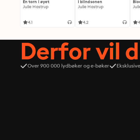
En torn i øyet
I blindsonen
Blo
Julie Hastrup
Julie Hastrup
Jul
4.1
4.2
4
Derfor vil 
Over 900 000 lydbøker og e-bøker
Eksklusiv