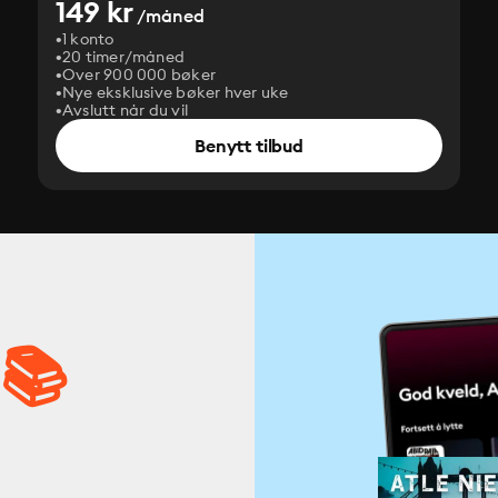
149 kr
/måned
1 konto
20 timer/måned
Over 900 000 bøker
Nye eksklusive bøker hver uke
Avslutt når du vil
Benytt tilbud
 📚