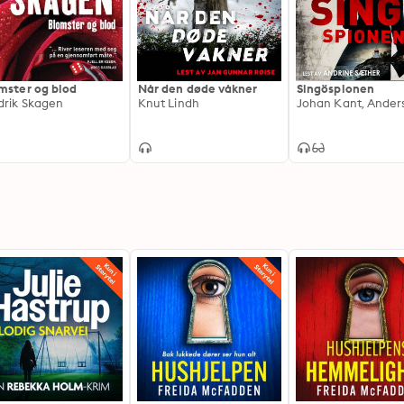
mster og blod
Når den døde våkner
Singöspionen
drik Skagen
Knut Lindh