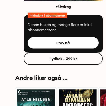
Utdrag
Inkludert i abonnement
Denne boken og mange flere er inkl i
abonnementene
Prøv nå
Lydbok – 399 kr
Andre liker også ...