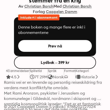
stemmer fra en krig
Av
Christian Borch
Med
Christian Borch
Forlag
Cappelen Damm
Inkludert i abonnement
Denne boken og mange flere er inkl i
abonnementene
Prøv nå
Lydbok – 399 kr
43 anmeldelser
Spilletid
Språk
Format
Kategori
4.5
7T 29M
Norsk
Historie
Ramis vei er en levende og personlig reiseskildring fra 
verdens mest konfliktfylte område.

Møt Rami Aronzon, psykiater i Jerusalem og 
kommunelege i Gildeskål, nordmann i skisporet og 
samtidig kosmopolitisk israeler: "Det er et fantastisk 
© 2021 Cappelen Damm (Lydbok): 9788202727024
privilegium å få leve i det gale men praktfulle 