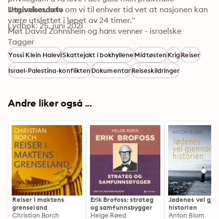
Jerusalem, selv om vi til enhver tid vet at nasjonen kan 
Utgivelsesdato
være utslettet i løpet av 24 timer."

Lydbok: 25. juni 2021
Møt David Zohnshein og hans venner - israelske 
elitesoldater. De går i fengsel fremfor å slåss på 
Tagger
Vestbredden og i Gaza: "Okkupasjonen undergraver 
Yossi Klein Halevi
Skattejakt i bokhyllene
Midtøsten
Krig
Reiser
Israels demokratiske idealer." 

Israel-Palestina-konflikten
Dokumentar
Reiseskildringer
Yahya, palestiner, sniker seg hjem over grensen fra 
Jerusalem fordi han ikke orker ydmykelsen ved å stå 
skolerett for israelske 19-åringer med skarpe våpen. 

Andre liker også ...
Yossi Halevi, amerikaner, er blitt israeler og legger ut 
på en religiøs reise for å forstå hva det innebærer: 
"Mitt sårbare hjemland har ingen margin for feil."
Reiser i maktens
Erik Brofoss: strateg
Jødenes vei gj
grenseland
og samfunnsbygger
historien
Christian Borch
Helge Røed
Anton Blom