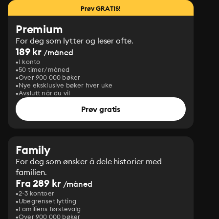
Prøv GRATIS!
Premium
For deg som lytter og leser ofte.
189 kr
/måned
1 konto
50 timer/måned
Over 900 000 bøker
Nye eksklusive bøker hver uke
Avslutt når du vil
Prøv gratis
Family
For deg som ønsker å dele historier med
familien.
Fra 289 kr
/måned
2-3 kontoer
Ubegrenset lytting
Familiens førstevalg
Over 900 000 bøker