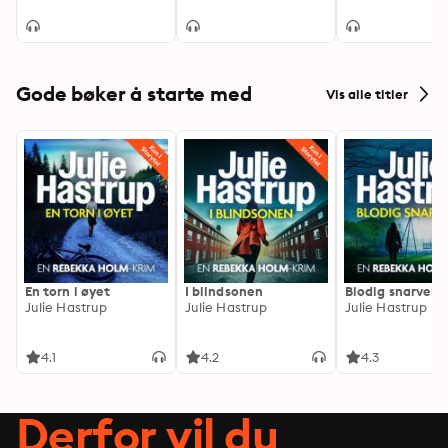
Gode bøker å starte med
Vis alle titler
En torn i øyet
I blindsonen
Blodig snarvei
Julie Hastrup
Julie Hastrup
Julie Hastrup
4.1
4.2
4.3
Derfor vil du