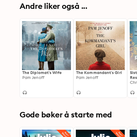
Andre liker også ...
The Diplomat's Wife
The Kommandant's Girl
Sis
Pam Jenoff
Pam Jenoff
Res
Cat
Chr
Spy
Gode bøker å starte med