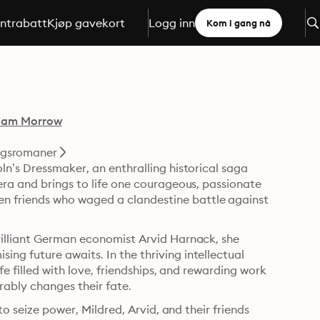
ntrabatt
Kjøp gavekort
Logg inn
Kom i gang nå
liam Morrow
ngsromaner
n’s Dressmaker, an enthralling historical saga 
ra and brings to life one courageous, passionate 
 friends who waged a clandestine battle against 
rilliant German economist Arvid Harnack, she 
g future awaits. In the thriving intellectual 
fe filled with love, friendships, and rewarding work
—but the rise of a malevolent new political faction inexorably changes their fate. 
to seize power, Mildred, Arvid, and their friends 