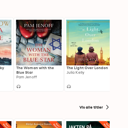
Sky
The Woman with the
The Light Over London
The Li
Blue Star
Julia Kelly
Novel
Pam Jenoff
Madel
Vis alle titler