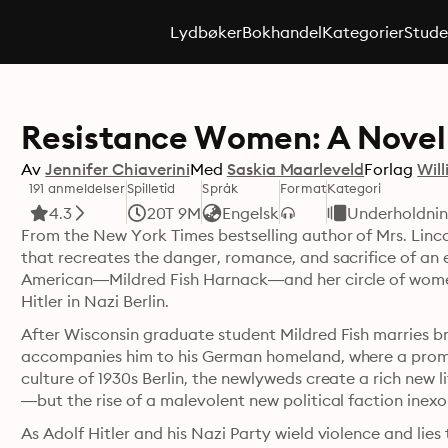
Lydbøker
Bokhandel
Kategorier
Stude
Resistance Women: A Novel
Av
Jennifer Chiaverini
Med
Saskia Maarleveld
Forlag
Wil
191 anmeldelser
Spilletid
Språk
Format
Kategori
4.3
20T 9M
Engelsk
Underholdni
From the New York Times bestselling author of Mrs. Lincol
that recreates the danger, romance, and sacrifice of an e
American—Mildred Fish Harnack—and her circle of women
Hitler in Nazi Berlin.
After Wisconsin graduate student Mildred Fish marries b
accompanies him to his German homeland, where a promisin
culture of 1930s Berlin, the newlyweds create a rich new li
As Adolf Hitler and his Nazi Party wield violence and lies 