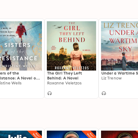
ters of the
The Girl They Left
Under a Wartime 
istance: A Novel of
Behind: A Novel
Liz Trenow
herine Dior's Paris
istine Wells
Roxanne Veletzos
 Network