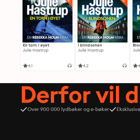
En torn i øyet
I blindsonen
Blo
Julie Hastrup
Julie Hastrup
Jul
4.1
4.2
4
Derfor vil 
Over 900 000 lydbøker og e-bøker
Eksklusiv