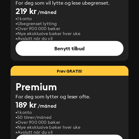
For deg som vil lytte og lese ubegrenset.
219 kr
/måned
1 konto
Ubegrenset lytting
Over 900 000 bøker
Nye eksklusive bøker hver uke
Avslutt når du vil
Benytt tilbud
Prøv GRATIS!
Premium
For deg som lytter og leser ofte.
189 kr
/måned
1 konto
50 timer/måned
Over 900 000 bøker
Nye eksklusive bøker hver uke
Avslutt når du vil