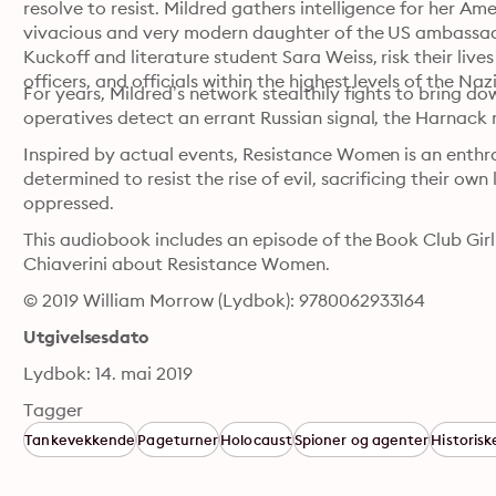
resolve to resist. Mildred gathers intelligence for her A
vivacious and very modern daughter of the US ambassado
Kuckoff and literature student Sara Weiss, risk their lives 
For years, Mildred’s network stealthily fights to bring do
Inspired by actual events, Resistance Women is an enthral
determined to resist the rise of evil, sacrificing their own 
oppressed.
This audiobook includes an episode of the Book Club Girl 
Chiaverini about Resistance Women.
© 2019 William Morrow (Lydbok): 9780062933164
Utgivelsesdato
Lydbok: 14. mai 2019
Tagger
Tankevekkende
Pageturner
Holocaust
Spioner og agenter
Historis