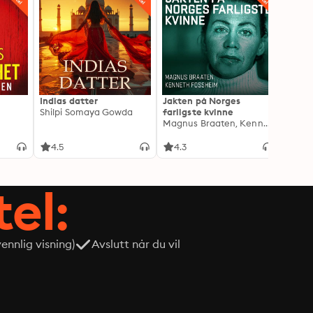
Indias datter
Jakten på Norges
Drape
Shilpi Somaya Gowda
farligste kvinne
Lindkv
Magnus Braaten, Kenneth Fossheim
Kjetil
4.5
4.3
4.1
tel:
nnlig visning)
Avslutt når du vil