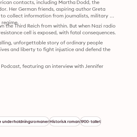
merican contacts, including Martha Dodd, the 
r. Her German friends, aspiring author Greta 
to collect information from journalists, military 
officers, and officials within the highest levels of the Nazi regime. 
wn the Third Reich from within. But when Nazi radio 
operatives detect an errant Russian signal, the Harnack resistance cell is exposed, with fatal consequences. 
ling, unforgettable story of ordinary people 
lives and liberty to fight injustice and defend the 
Podcast, featuring an interview with Jennifer 
ke underholdningsromaner
Historisk roman
1900-tallet