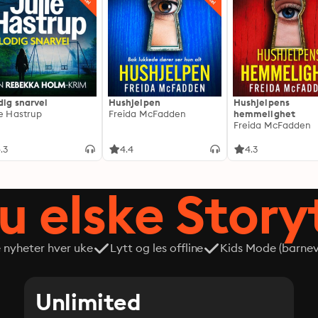
dig snarvei
Hushjelpen
Hushjelpens
ie Hastrup
Freida McFadden
hemmelighet
Freida McFadden
.3
4.4
4.3
du elske Story
e nyheter hver uke
Lytt og les offline
Kids Mode (barneve
Unlimited