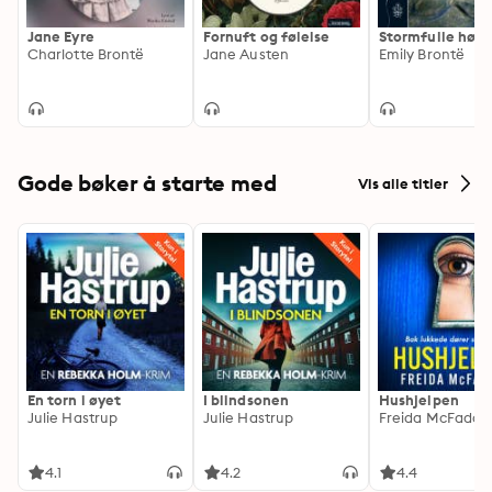
Jane Eyre
Fornuft og følelse
Stormfulle høyd
Charlotte Brontë
Jane Austen
Emily Brontë
Gode bøker å starte med
Vis alle titler
En torn i øyet
I blindsonen
Hushjelpen
Julie Hastrup
Julie Hastrup
Freida McFadde
4.1
4.2
4.4