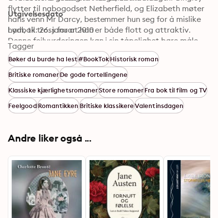
flytter til nabogodset Netherfield, og Elizabeth møter 
Utgivelsesdato
hans venn Mr Darcy, bestemmer hun seg for å mislike 
ham, til tross for at han er både flott og attraktiv. 
Lydbok: 26. januar 2010
Denne feilvurderingen kan i sin tåpelighet bare måle 
Tagger
seg med Darcys egen arrogante stolthet. De første 
Bøker du burde ha lest
#BookTok
Historisk roman
inntrykkene deres må imidlertid etter hvert vike 
plassen for ekte følelser...
Britiske romaner
De gode fortellingene
Klassiske kjærlighetsromaner
Store romaner
Fra bok til film og TV
Feelgood
Romantikken
Britiske klassikere
Valentinsdagen
Andre liker også ...