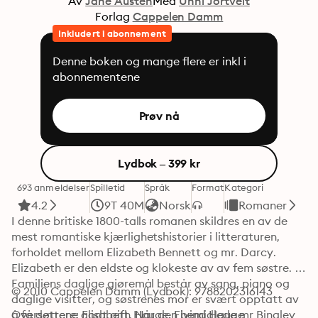
Av
Jane Austen
Med
Unni Jortveit
Forlag
Cappelen Damm
Inkludert i abonnement
Denne boken og mange flere er inkl i
abonnementene
Prøv nå
Lydbok – 399 kr
693 anmeldelser
Spilletid
Språk
Format
Kategori
4.2
9T 40M
Norsk
Romaner
I denne britiske 1800-talls romanen skildres en av de 
mest romantiske kjærlighetshistorier i litteraturen, 
forholdet mellom Elizabeth Bennett og mr. Darcy. 
Elizabeth er den eldste og klokeste av av fem søstre. 
Familiens daglige gjøremål består av sang, piano og 
© 2010 Cappelen Damm (Lydbok): 9788202316143
daglige visitter, og søstrenes mor er svært opptatt av 
å få døtrene godt gift. Når den bemidlede mr Bingley 
Oversettere: Elisabeth Hauge, Eivind Hauge