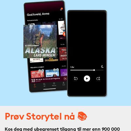
Prøv Storytel nå 📚
Kos deg med ubegrenset tilgang til mer enn 900 000