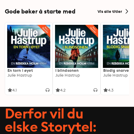
Gode bøker å starte med
Vis alle titler
En torn i øyet
I blindsonen
Blodig snarvei
Julie Hastrup
Julie Hastrup
Julie Hastrup
4.1
4.2
4.3
Derfor vil du
elske Storytel: