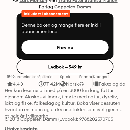
Av
Lars Monsen
Med
Trond Peter Stamsø Munch
Forlag
Cappelen Damm
Inkludert i abonnement
Denne boken og mange flere er inkl i
abonnementene
Prøv nå
Lydbok – 349 kr
1549 anmeldelser
Spilletid
Språk
Format
Kategori
4.4
7T 42M
Norsk
Fakta og dok
Her kan leserne bli med på en 3000 km lang fottur 
gjennom Alaskas villmark, i møte med natur, dyreliv, 
jakt og fiske, folkeslag og kultur. Boka viser dessuten 
hvordan en mann og en kvinne takler samlivet gjennom 
et helt år i villmarka.
© 2018 Cappelen Damm (Lydbok): 9788202570705
Utgivelsesdato