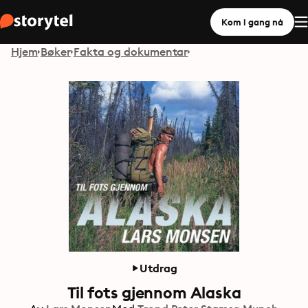
Kom i gang nå
Hjem
Bøker
Fakta og dokumentar
Utdrag
Til fots gjennom Alaska