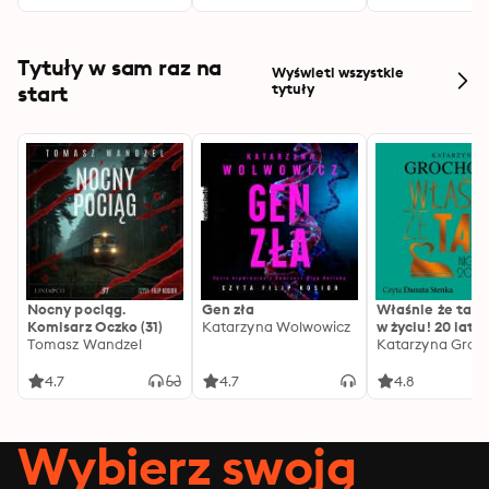
Tytuły w sam raz na
Wyświetl wszystkie
start
tytuły
Nocny pociąg.
Gen zła
Właśnie że tak!
Komisarz Oczko (31)
Katarzyna Wolwowicz
w życiu! 20 lat p
Tomasz Wandzel
Katarzyna Groc
4.7
4.7
4.8
Wybierz swoją