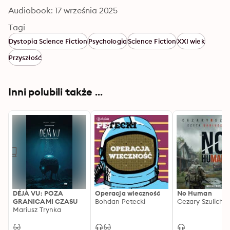
Audiobook: 17 września 2025
Tagi
Dystopia Science Fiction
Psychologia
Science Fiction
XXI wiek
Przyszłość
Inni polubili także ...
DÉJÀ VU: POZA
Operacja wieczność
No Human
GRANICAMI CZASU
Bohdan Petecki
Cezary Szulich
Mariusz Trynka