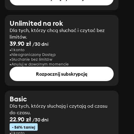
Unlimited na rok
Dla tych, którzy chcą słuchać i czytać bez
limitów.
39.90 zł
/30 dni
1 konto
Nieograniczony Dostęp
Słuchanie bez limitów
Anuluj w dowolnym momencie
Rozpocznij subskrypcję
Basic
Dla tych, którzy słuchają i czytają od czasu
do czasu.
22.90 zł
/30 dni
- 56% taniej
1 konto