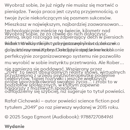
Wyobraź sobie, że już nigdy nie musisz się martwić o 
pieniądze. Twoja praca jest czystą przyjemnością, a 
twoje życie niekończącym się pasmem sukcesów. 
Mieszkasz w największym, najbardziej zaawansowanym 
technologicznie mieście na świecie, kilometr nad 
Wyobraź sobie, że za chwilę do nich dołączysz.
ziemią, skąd rozciąga się zapierający dech w piersiach 
widok na wszystkich tych nieszczęśników daleko w 
Robert Welkin nie jest przygotowany na to, co czeka 
dole, którzy muszą brać kredyty i stać w korkach.
go poza murami Ketry. Całe życie spędzone w kokonie 
perfekcyjnie zorganizowanego systemu nie pozwoliło 
mu wyrobić w sobie instynktu przetrwania. Ale Robert 
nie zamierza się poddawać. Wspierany przez 
„2049” to świat absurdalnych reality shows, wirtualnych 
przydzieloną z urzędu psychoterapeutkę podejmie 
celebrytów, taniej rozrywki i jeszcze większych 
próbę uporządkowania swojego życia… i zrobi to w 
podziałów społecznych, w którym zapewne 
najgorszy z możliwych sposobów.
odnajdziemy się szybciej, niż sugeruje to tytuł powieści.
Rafał Cichowski – autor powieści science fiction pod 
tytułem „2049” po raz pierwszy wydanej w 2015 roku.
© 2025 Saga Egmont (Audiobook): 9788727084961
Wydanie