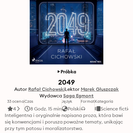
Próbka
2049
Autor
Rafał Cichowski
Lektor
Marek Głuszczak
Wydawca
Saga Egmont
33 ocena
Czas
Język
Format
Kategoria
4
8 Godz. 15 min
Polski
Science fictio
Inteligentna i oryginalnie napisana proza, która bawi 
się konwencjami i porusza poważne tematy, unikając 
przy tym patosu i moralizatorstwa.