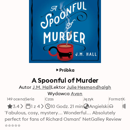
Próbka
A Spoonful of Murder
Autor
J.M. Hall
Lektor
Julie Hesmondhalgh
Wydawca
Avon
149 ocena
Seria
Czas
Język
Format
Kat
3.4
1 z 4
10 Godz. 21 min
Angielski
‘Fabulous, cosy, mystery… Wonderful… Absolutely 
perfect for fans of Richard Osman!’ NetGalley Review 
⭐⭐⭐⭐⭐