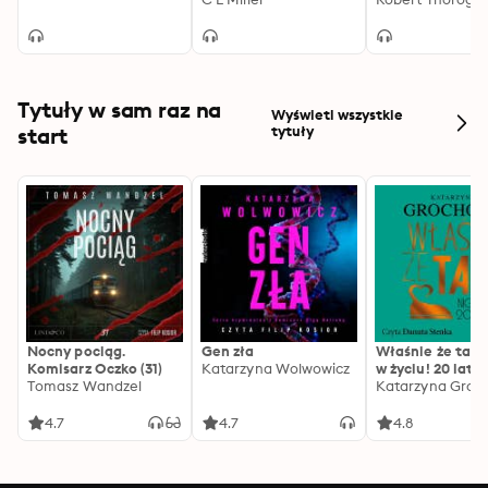
crime novel for fans
of the Antiques
Roadshow
Tytuły w sam raz na
Wyświetl wszystkie
start
tytuły
Nocny pociąg.
Gen zła
Właśnie że tak!
Komisarz Oczko (31)
Katarzyna Wolwowicz
w życiu! 20 lat p
Tomasz Wandzel
Katarzyna Groc
4.7
4.7
4.8