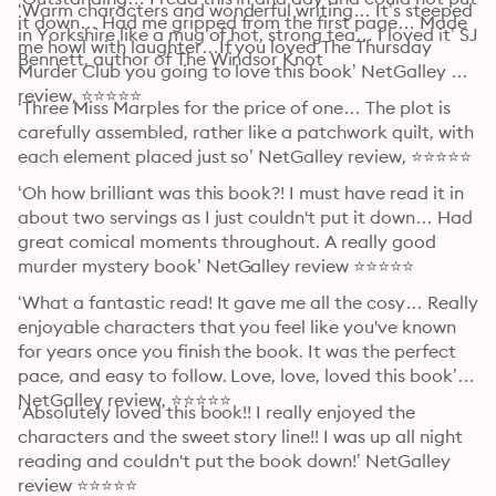
‘Warm characters and wonderful writing… It’s steeped 
it down… Had me gripped from the first page… Made 
in Yorkshire like a mug of hot, strong tea… I loved it’ SJ 
me howl with laughter…If you loved The Thursday 
Bennett, author of The Windsor Knot
Murder Club you going to love this book’ NetGalley 
review, ⭐⭐⭐⭐⭐
‘Three Miss Marples for the price of one… The plot is 
carefully assembled, rather like a patchwork quilt, with 
each element placed just so’ NetGalley review, ⭐⭐⭐⭐⭐
‘Oh how brilliant was this book?! I must have read it in 
about two servings as I just couldn't put it down… Had 
great comical moments throughout. A really good 
murder mystery book’ NetGalley review ⭐⭐⭐⭐⭐
‘What a fantastic read! It gave me all the cosy… Really 
enjoyable characters that you feel like you've known 
for years once you finish the book. It was the perfect 
pace, and easy to follow. Love, love, loved this book’ 
NetGalley review, ⭐⭐⭐⭐⭐
‘Absolutely loved this book!! I really enjoyed the 
characters and the sweet story line!! I was up all night 
reading and couldn't put the book down!’ NetGalley 
review ⭐⭐⭐⭐⭐