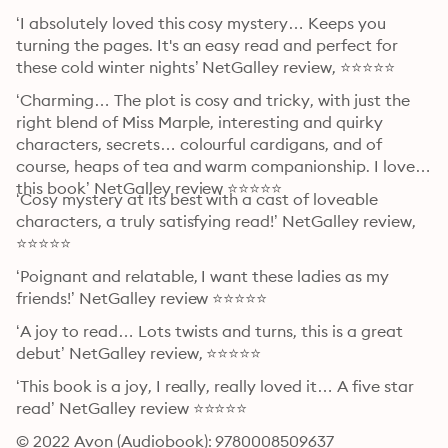
‘I absolutely loved this cosy mystery… Keeps you 
turning the pages. It's an easy read and perfect for 
these cold winter nights’ NetGalley review, ⭐⭐⭐⭐⭐
‘Charming… The plot is cosy and tricky, with just the 
right blend of Miss Marple, interesting and quirky 
characters, secrets… colourful cardigans, and of 
course, heaps of tea and warm companionship. I loved 
this book’ NetGalley review ⭐⭐⭐⭐⭐
‘Cosy mystery at its best with a cast of loveable 
characters, a truly satisfying read!’ NetGalley review, 
⭐⭐⭐⭐⭐
‘Poignant and relatable, I want these ladies as my 
friends!’ NetGalley review ⭐⭐⭐⭐⭐
‘A joy to read… Lots twists and turns, this is a great 
debut’ NetGalley review, ⭐⭐⭐⭐⭐
‘This book is a joy, I really, really loved it… A five star 
read’ NetGalley review ⭐⭐⭐⭐⭐
© 2022 Avon (Audiobook): 9780008509637