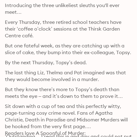
Introducing the three unlikeliest sleuths you'll ever 
meet… 
Every Thursday, three retired school teachers have 
their ‘coffee o’clock’ sessions at the Thirsk Garden 
Centre café.
But one fateful week, as they are catching up with a 
slice of cake, they bump into their ex-colleague, Topsy.
By the next Thursday, Topsy’s dead.
The last thing Liz, Thelma and Pat imagined was that 
they would become involved in a murder.
But they know there’s more to Topsy’s death than 
meets the eye – and it’s down to them to prove it…
Sit down with a cup of tea and this perfectly witty, 
page-turning cosy crime novel. Fans of Agatha 
Christie, Death in Paradise and Midsomer Murders will 
be hooked from the very first page.

Readers love A Spoonful of Murder:

‘Outstanding… I read this in and day and could not put 