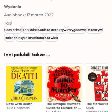
Wydanie
Audiobook: 17 marca 2022
Tagi
Cozy crime
Yorkshire
Kobieta detektyw
Przygodowe
Detektywi
Thriller
Klasyka kryminału
XXI wiek
Inni polubili także ...
Date with Death
The Antique Hunter's
The Marlow Mur
Julia Chapman
Guide to Murder: the
Club
highly anticipated
C L Miller
Robert Thorogo