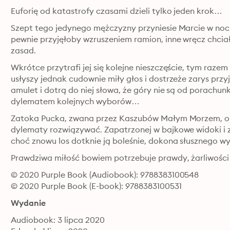
Euforię od katastrofy czasami dzieli tylko jeden krok…
Szept tego jedynego mężczyzny przyniesie Marcie w noc p
pewnie przyjęłoby wzruszeniem ramion, inne wręcz chciał
zasad.
Wkrótce przytrafi jej się kolejne nieszczęście, tym razem
usłyszy jednak cudownie miły głos i dostrzeże zarys przyj
amulet i dotrą do niej słowa, że góry nie są od porachun
dylematem kolejnych wyborów…
Zatoka Pucka, zwana przez Kaszubów Małym Morzem, oraz 
dylematy rozwiązywać. Zapatrzonej w bajkowe widoki i z
choć znowu los dotknie ją boleśnie, dokona słusznego w
Prawdziwa miłość bowiem potrzebuje prawdy, żarliwości
© 2020 Purple Book (Audiobook): 9788383100548
© 2020 Purple Book (E-book): 9788383100531
Wydanie
Audiobook: 3 lipca 2020