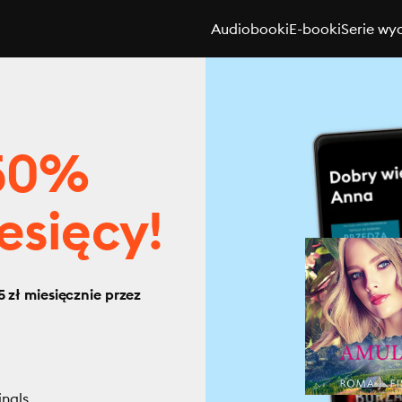
Audiobooki
E-booki
Serie wy
 50%
esięcy!
 zł miesięcznie przez
inals