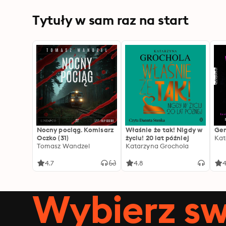
Tytuły w sam raz na start
Nocny pociąg. Komisarz
Właśnie że tak! Nigdy w
Gen
Oczko (31)
życiu! 20 lat później
Kat
Tomasz Wandzel
Katarzyna Grochola
4.7
4.8
4
Wybierz sw