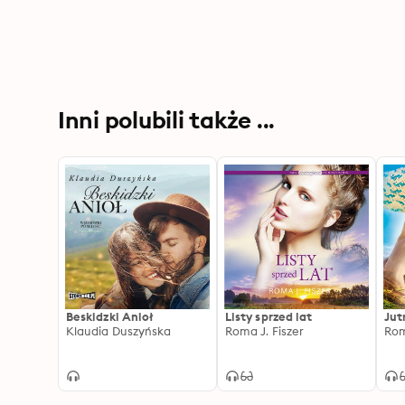
Inni polubili także ...
Beskidzki Anioł
Listy sprzed lat
Jut
Klaudia Duszyńska
Roma J. Fiszer
Rom