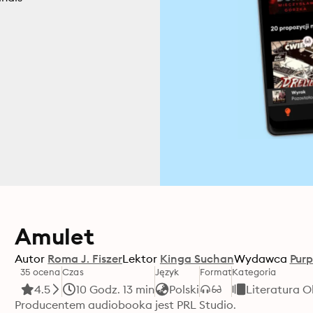
Amulet
Autor
Roma J. Fiszer
Lektor
Kinga Suchan
Wydawca
Purp
35 ocena
Czas
Język
Format
Kategoria
4.5
10 Godz. 13 min
Polski
Literatura 
Producentem audiobooka jest PRL Studio. 