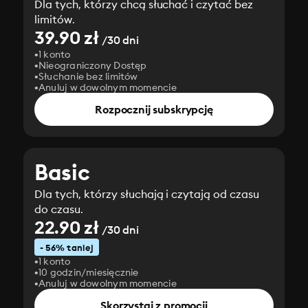
Dla tych, którzy chcą słuchać i czytać bez
limitów.
39.90 zł
/30 dni
1 konto
Nieograniczony Dostęp
Słuchanie bez limitów
Anuluj w dowolnym momencie
Rozpocznij subskrypcję
Basic
Dla tych, którzy słuchają i czytają od czasu
do czasu.
22.90 zł
/30 dni
- 56% taniej
1 konto
10 godzin/miesięcznie
Anuluj w dowolnym momencie
Skorzystaj z promocji