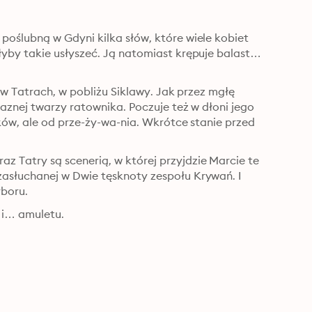
oślubną w Gdyni kilka słów, które wiele kobiet 
yby takie usłyszeć. Ją natomiast krępuje balast… 
 w Tatrach, w pobliżu Siklawy. Jak przez mgłę 
aznej twarzy ratownika. Poczuje też w dłoni jego 
ków, ale od prze-ży-wa-nia. Wkrótce stanie przed 
Tatry są scenerią, w której przyjdzie Marcie te 
asłuchanej w Dwie tęsknoty zespołu Krywań. I 
yboru.
 i… amuletu.