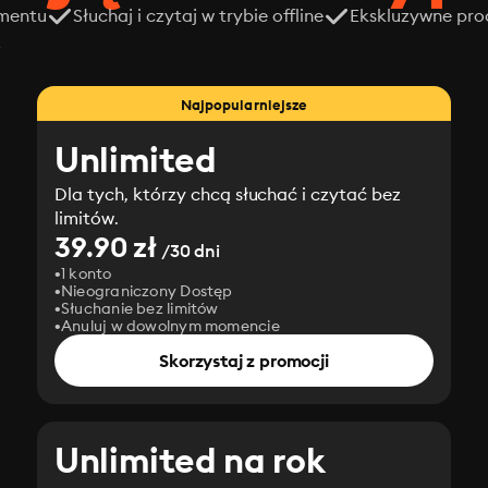
amentu
Słuchaj i czytaj w trybie offline
Ekskluzywne prod
z
Najpopularniejsze
Unlimited
Dla tych, którzy chcą słuchać i czytać bez
limitów.
39.90 zł
/30 dni
1 konto
Nieograniczony Dostęp
Słuchanie bez limitów
Anuluj w dowolnym momencie
Skorzystaj z promocji
Unlimited na rok