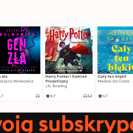
 zła
Harry Potter i Kamień
Cały ten błękit
arzyna Wolwowicz
Filozoficzny
Melissa Da Costa
J.K. Rowling
.7
4.7
4.7
oją subskrypc