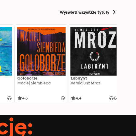
Wyświetl wszystkie tytuły
Gołoborze
Labirynt
Harry
Maciej Siembieda
Remigiusz Mróz
Tajem
J.K. R
4.8
4.4
4.8
ję: