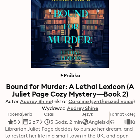
Próbka
Bound for Murder: A Lethal Lexicon (A
Juliet Page Cozy Mystery—Book 2)
Autor
Audrey Shine
Lektor
Caroline (synthesized voice)
Wydawca
Audrey Shine
1 ocena
Seria
Czas
Język
Format
Kategor
5
2 z 7
5 Godz. 2 min
Angielski
Kry
Librarian Juliet Page decides to pursue her dream, and 
to restart her life in a small town in the UK, and open 