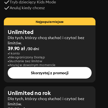
Tryb dziecięcy Kids Mode
Anuluj kiedy chcesz
Najpopularniejsze
Unlimited
Dla tych, którzy chcą słuchać i czytać bez
limitów.
39.90 zł
/30 dni
1 konto
Nieograniczony Dostęp
Słuchanie bez limitów
Anuluj w dowolnym momencie
Skorzystaj z promocji
Unlimited na rok
Dla tych, którzy chcą słuchać i czytać bez
limitów.