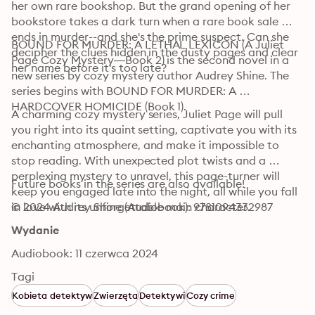
her own rare bookshop. But the grand opening of her 
bookstore takes a dark turn when a rare book sale 
ends in murder--and she's the prime suspect. Can she 
BOUND FOR MURDER: A LETHAL LEXICON (A Juliet 
decipher the clues hidden in the dusty pages and clear 
Page Cozy Mystery—Book 2) is the second novel in a 
her name before it's too late?
new series by cozy mystery author Audrey Shine. The 
series begins with BOUND FOR MURDER: A 
HARDCOVER HOMICIDE (Book 1).
A charming cozy mystery series, Juliet Page will pull 
you right into its quaint setting, captivate you with its 
enchanting atmosphere, and make it impossible to 
stop reading. With unexpected plot twists and a 
perplexing mystery to unravel, this page-turner will 
Future books in the series are also available!
keep you engaged late into the night, all while you fall 
in love with its unforgettable main character.
© 2024 Audrey Shine (Audiobook): 9781094332987
Wydanie
Audiobook: 11 czerwca 2024
Tagi
Kobieta detektyw
Zwierzęta
Detektywi
Cozy crime