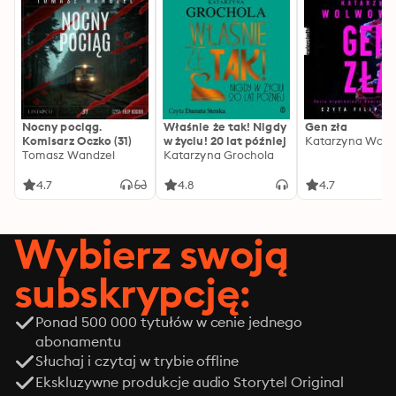
Nocny pociąg.
Właśnie że tak! Nigdy
Gen zła
Komisarz Oczko (31)
w życiu! 20 lat później
Katarzyna Wolw
Tomasz Wandzel
Katarzyna Grochola
4.7
4.8
4.7
Wybierz swoją
subskrypcję:
Ponad 500 000 tytułów w cenie jednego
abonamentu
Słuchaj i czytaj w trybie offline
Ekskluzywne produkcje audio Storytel Original