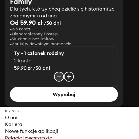
Family
Dla tych, którzy chcą dzielić się historiami ze
znajomymi i rodziną.
Od 59.90 zł
/30 dni
2-3 konta
Nieograniczony Dostęp
Słuchanie bez limitów
Anuluj w dowolnym momencie
Ty + 1 członek rodziny
2 konta
59.90 zł /30 dni
Wypróbuj
BIZNES
O nas
Kariera
Nowe funkcje aplikacji
Relacje inwestorskie