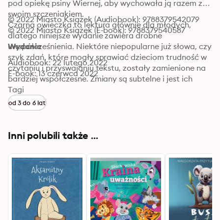
pod opiekę psiny Wiernej, aby wychowała ją razem ze 
swoim szczeniakiem.

© 2022 Miasto Książek (Audiobook): 9788379542079
Czarna owieczka to lektura głównie dla młodych, 
© 2022 Miasto Książek (E-book): 9788379540587
dlatego niniejsze wydanie zawiera drobne 
uwspółcześnienia. Niektóre niepopularne już słowa, czy 
Wydanie
szyk zdań, które mogły sprawiać dzieciom trudność w 
Audiobook: 22 lutego 2022
czytaniu i przyswajaniu tekstu, zostały zamienione na 
E-book: 13 czerwca 2022
bardziej współczesne. Zmiany są subtelne i jest ich 
niewiele, ale uczynią one lekturę bardziej przystępną i 
Tagi
zrozumiałą, tak aby dziś nadal czytało się ją równie 
od 3 do 6 lat
przyjemnie, jak w dniu pierwszego wydania.
Inni polubili także ...