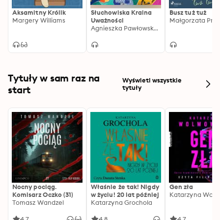
Aksamitny Królik
Słuchowiska Kraina
Busz tuż tuż
Margery Williams
Uważności
Agnieszka Pawłowska, Daniel Moszczyński
Tytuły w sam raz na
Wyświetl wszystkie
start
tytuły
Nocny pociąg.
Właśnie że tak! Nigdy
Gen zła
Komisarz Oczko (31)
w życiu! 20 lat później
Katarzyna Wolw
Tomasz Wandzel
Katarzyna Grochola
4.7
4.8
4.7