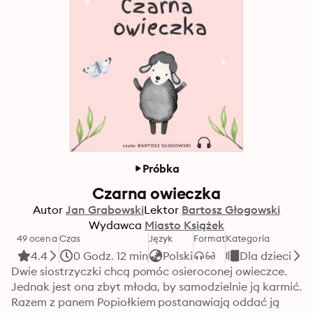
Próbka
Czarna owieczka
Autor
Jan Grabowski
Lektor
Bartosz Głogowski
Wydawca
Miasto Książek
49 ocena
Czas
Język
Format
Kategoria
4.4
0 Godz. 12 min
Polski
Dla dzieci
Dwie siostrzyczki chcą pomóc osieroconej owieczce. 
Jednak jest ona zbyt młoda, by samodzielnie ją karmić. 
Razem z panem Popiołkiem postanawiają oddać ją 