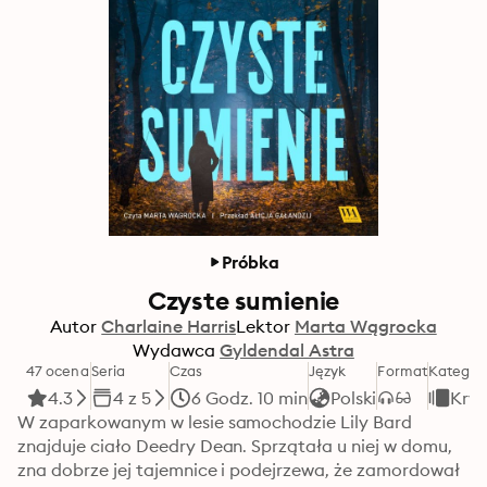
Próbka
Czyste sumienie
Autor
Charlaine Harris
Lektor
Marta Wągrocka
Wydawca
Gyldendal Astra
47 ocena
Seria
Czas
Język
Format
Kategor
4.3
4 z 5
6 Godz. 10 min
Polski
Kry
W zaparkowanym w lesie samochodzie Lily Bard 
znajduje ciało Deedry Dean. Sprzątała u niej w domu, 
zna dobrze jej tajemnice i podejrzewa, że zamordował 