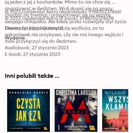
ją jeden z jej z kochanków. Mimo to nie chce się 
angażować w śledztwo. Woli skupić się na pracy, 
© 2023 Gyldendal Astra (Audiobook): 9788702376661
chodzić na treningi i przygotować się na wizytę 
© 2023 Gyldendal Astra (E-book): 9788702376678
swojego chłopaka. Ale kiedy przez rozwiązły styl życia 
Deedry listy podejrzanych się wydłuża, za to 
Tłumaczy: Alicja Gałandzij
wskazówek nie przybywa, Lily nie ma innego wyjścia i 
Wydanie
musi przyłączyć się do śledztwa.
Audiobook: 27 stycznia 2023
E-book: 27 stycznia 2023
Inni polubili także ...