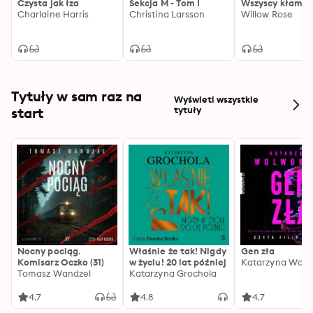
Czysta jak łza
Sekcja M - Tom I
Wszyscy kłami
Charlaine Harris
Christina Larsson
Willow Rose
Tytuły w sam raz na
Wyświetl wszystkie
start
tytuły
Nocny pociąg.
Właśnie że tak! Nigdy
Gen zła
Komisarz Oczko (31)
w życiu! 20 lat później
Katarzyna Wolw
Tomasz Wandzel
Katarzyna Grochola
4.7
4.8
4.7