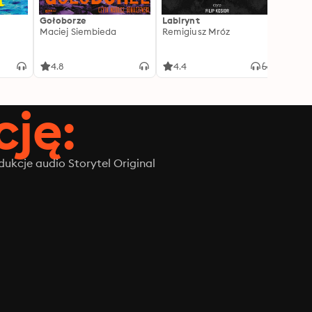
Gołoborze
Labirynt
Harry
Maciej Siembieda
Remigiusz Mróz
Tajem
J.K. R
4.8
4.4
4.8
ję:
ukcje audio Storytel Original