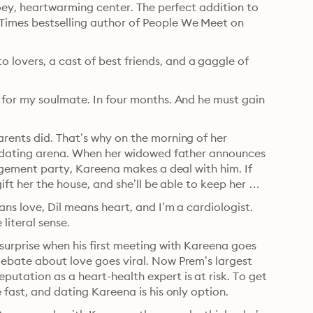
ooey, heartwarming center. The perfect addition to 
Times bestselling author of People We Meet on 
overs, a cast of best friends, and a gaggle of 
 for my soulmate. In four months. And he must gain 
rents did. That’s why on the morning of her 
he dating arena. When her widowed father announces 
gagement party, Kareena makes a deal with him. If 
ift her the house, and she’ll be able to keep her 
ns love, Dil means heart, and I’m a cardiologist. 
 literal sense.
surprise when his first meeting with Kareena goes 
debate about love goes viral. Now Prem’s largest 
utation as a heart-health expert is at risk. To get 
 fast, and dating Kareena is his only option.