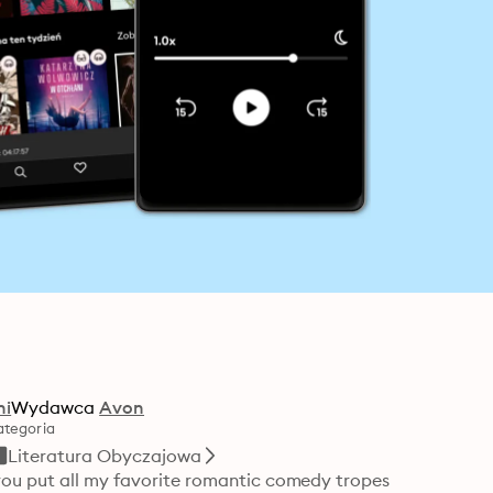
ni
Wydawca
Avon
ategoria
Literatura Obyczajowa
you put all my favorite romantic comedy tropes 