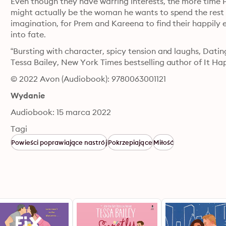
Even though they have warring interests, the more time P
might actually be the woman he wants to spend the rest of 
imagination, for Prem and Kareena to find their happily e
into fate.
“Bursting with character, spicy tension and laughs, Datin
Tessa Bailey, New York Times bestselling author of It
© 2022 Avon (Audiobook): 9780063001121
Wydanie
Audiobook: 15 marca 2022
Tagi
Powieści poprawiające nastrój
Pokrzepiające
Miłość