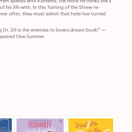
rem spends with Kareena, the more he thinks she’s 
his life with. In this Taming of the Shrew re-
ver after, they must admit that hate has turned 
g Dr. Dil is the enemies to lovers dream book!” —
 Happened One Summer