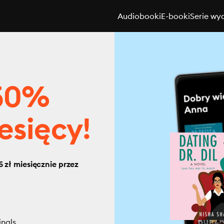
Audiobooki
E-booki
Serie wy
 50%
esięcy!
 zł miesięcznie przez
inals