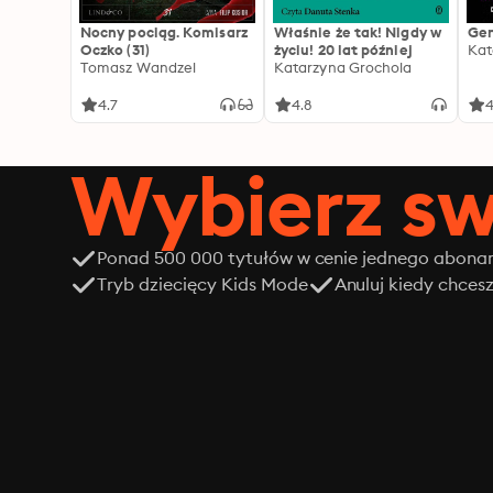
Nocny pociąg. Komisarz
Właśnie że tak! Nigdy w
Gen
Oczko (31)
życiu! 20 lat później
Kat
Tomasz Wandzel
Katarzyna Grochola
4.7
4.8
4
Wybierz sw
Ponad 500 000 tytułów w cenie jednego abon
Tryb dziecięcy Kids Mode
Anuluj kiedy chces