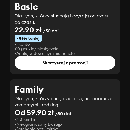
Basic
Dla tych, którzy słuchają i czytają od czasu
do czasu.
22.90 zł
/30 dni
- 56% taniej
1 konto
10 godzin/miesięcznie
Anuluj w dowolnym momencie
Skorzystaj z promocji
Family
Dla tych, którzy chcą dzielić się historiami ze
znajomymi i rodziną.
Od 59.90 zł
/30 dni
2-3 konta
Nieograniczony Dostęp
Słuchanie bez limitów