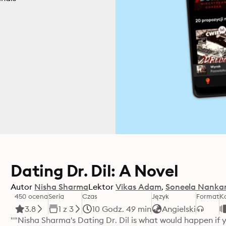
Dating Dr. Dil: A Novel
Autor
Nisha Sharma
Lektor
Vikas Adam
Soneela Nanka
450 ocena
Seria
Czas
Język
Format
K
3.8
1 z 3
10 Godz. 49 min
Angielski
""Nisha Sharma's Dating Dr. Dil is what would happen if 