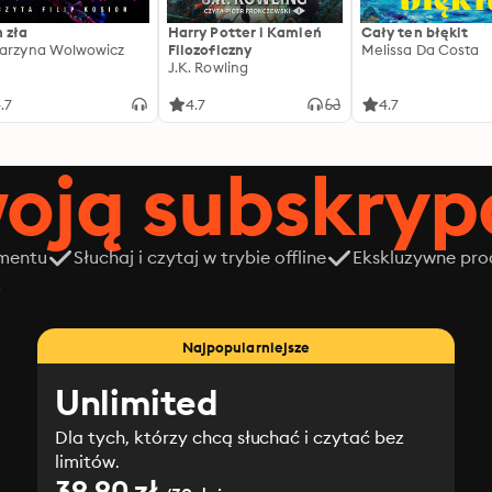
 zła
Harry Potter i Kamień
Cały ten błękit
arzyna Wolwowicz
Filozoficzny
Melissa Da Costa
J.K. Rowling
.7
4.7
4.7
oją subskrypc
amentu
Słuchaj i czytaj w trybie offline
Ekskluzywne prod
z
Najpopularniejsze
Unlimited
Dla tych, którzy chcą słuchać i czytać bez
limitów.
39.90 zł