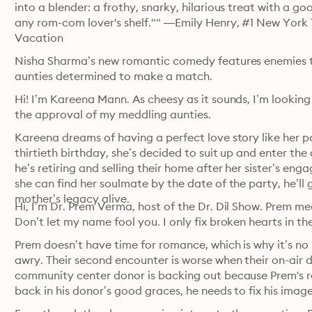
into a blender: a frothy, snarky, hilarious treat with a g
any rom-com lover's shelf."" —Emily Henry, #1 New York 
Vacation
Nisha Sharma’s new romantic comedy features enemies to l
aunties determined to make a match.
Hi! I’m Kareena Mann. As cheesy as it sounds, I’m looking
the approval of my meddling aunties.
Kareena dreams of having a perfect love story like her pa
thirtieth birthday, she’s decided to suit up and enter t
he’s retiring and selling their home after her sister’s en
she can find her soulmate by the date of the party, he’ll g
mother’s legacy alive. 
Hi, I’m Dr. Prem Verma, host of the Dr. Dil Show. Prem mea
Don’t let my name fool you. I only fix broken hearts in the
Prem doesn’t have time for romance, which is why it’s no 
awry. Their second encounter is worse when their on-air 
community center donor is backing out because Prem's rep
back in his donor’s good graces, he needs to fix his image