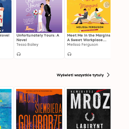
Novel
Unfortunately Yours: A
Meet Me in the Margins:
Second
Novel
A Sweet Workplace
Impre
Tessa Bailey
Rom-Com for People
Melissa Ferguson
Sally 
Who Love Books
Wyświetl wszystkie tytuły