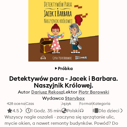
Próbka
Detektywów para - Jacek i Barbara.
Naszyjnik Królowej.
Autor
Dariusz Rekosz
Lektor
Piotr Borowski
Wydawca
Storybox
428 ocena
Czas
Język
Format
Kategoria
4.5
1 Godz. 35 min
Polski
Dla dzieci
Wszyscy nagle oszaleli - zaczyna się sprzątanie ulic, 
mycie okien, a nawet remonty budynków. Powód? Do 