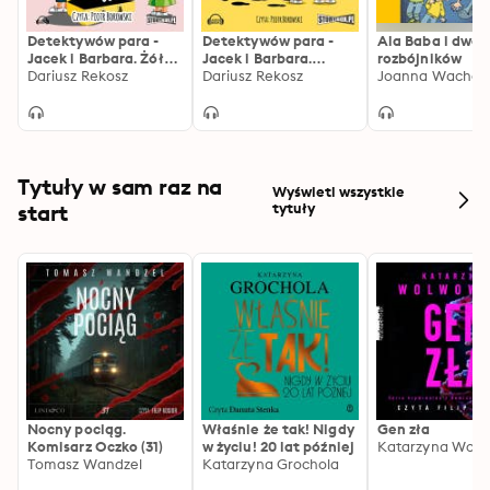
Detektywów para -
Detektywów para -
Ala Baba i dwóc
Jacek i Barbara. Żółta
Jacek i Barbara.
rozbójników
walizka
Dariusz Rekosz
Tajemnicza szafa.
Dariusz Rekosz
Joanna Wachow
Tytuły w sam raz na
Wyświetl wszystkie
start
tytuły
Nocny pociąg.
Właśnie że tak! Nigdy
Gen zła
Komisarz Oczko (31)
w życiu! 20 lat później
Katarzyna Wolw
Tomasz Wandzel
Katarzyna Grochola