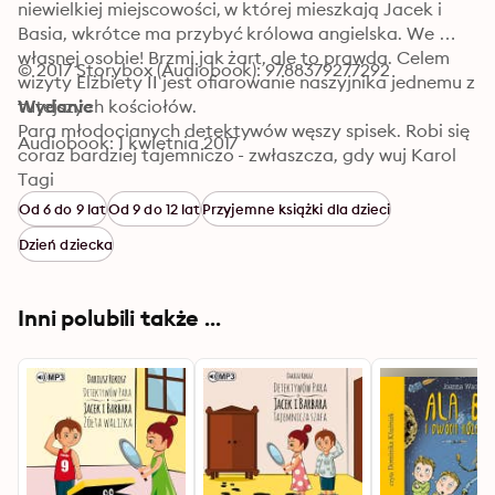
niewielkiej miejscowości, w której mieszkają Jacek i 
Basia, wkrótce ma przybyć królowa angielska. We 
własnej osobie! Brzmi jak żart, ale to prawda. Celem 
© 2017 Storybox (Audiobook): 9788379277292
wizyty Elżbiety II jest ofiarowanie naszyjnika jednemu z 
tutejszych kościołów.

Wydanie
Para młodocianych detektywów węszy spisek. Robi się 
Audiobook: 1 kwietnia 2017
coraz bardziej tajemniczo - zwłaszcza, gdy wuj Karol 
nagle zapada się pod ziemię.
Tagi
Od 6 do 9 lat
Od 9 do 12 lat
Przyjemne książki dla dzieci
Dzień dziecka
Inni polubili także ...