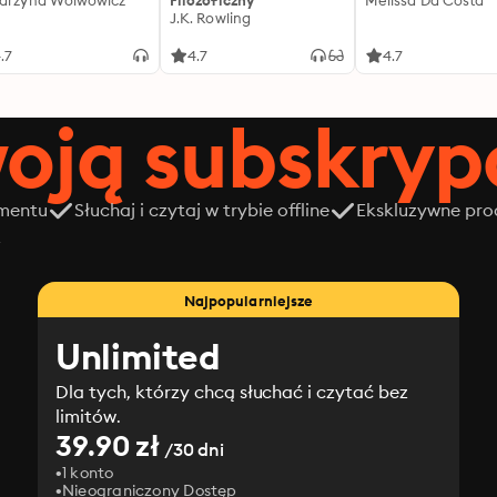
arzyna Wolwowicz
Filozoficzny
Melissa Da Costa
J.K. Rowling
.7
4.7
4.7
oją subskrypc
amentu
Słuchaj i czytaj w trybie offline
Ekskluzywne prod
z
Najpopularniejsze
Unlimited
Dla tych, którzy chcą słuchać i czytać bez
limitów.
39.90 zł
/30 dni
1 konto
Nieograniczony Dostęp