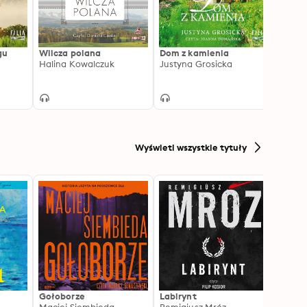
gu
Wilcza polana
Dom z kamienia
Leśny
Halina Kowalczuk
Justyna Grosicka
Halin
Wyświetl wszystkie tytuły
Gołoborze
Labirynt
Harry