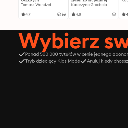
Oczko (31)
życiu! 20 lat później
Kat
Tomasz Wandzel
Katarzyna Grochola
4.7
4.8
4
Wybierz sw
Ponad 500 000 tytułów w cenie jednego abon
Tryb dziecięcy Kids Mode
Anuluj kiedy chces