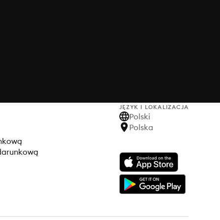
JĘZYK I LOKALIZACJA
Polski
Polska
unkową
odarunkową