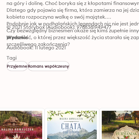
na góry i dolinę. Choć boryka się z kłopotami finansowym
Dlatego gdy pojawia się firma, która zamierza na jej d
kobieta rozpoczyna walkę o swój majątek.

Podobnie jak w podhalańskich legendach nic nie jest jedna
© 2021 Storybox (Audiobook): 9788381949477
Czy bezwzględny biznesmen okaże się kimś zupełnie inny
przeszłość, o której przez większość życia starała się z
Wydanie
szczęśliwego zakończenia?
Audiobook: 11 lutego 2021
Tagi
Przyjemne
Romans współczesny