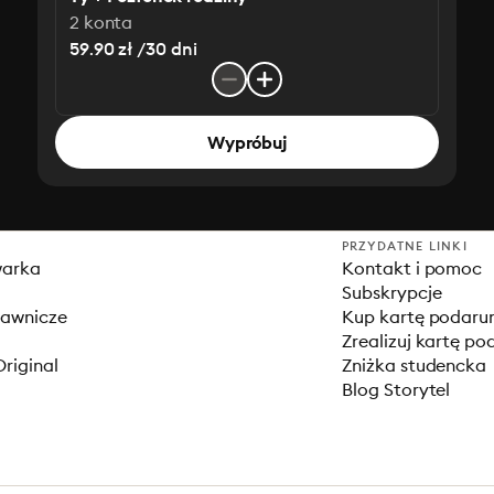
2 konta
59.90 zł /30 dni
Wypróbuj
PRZYDATNE LINKI
warka
Kontakt i pomoc
Subskrypcje
dawnicze
Kup kartę podar
Zrealizuj kartę p
Original
Zniżka studencka
Blog Storytel