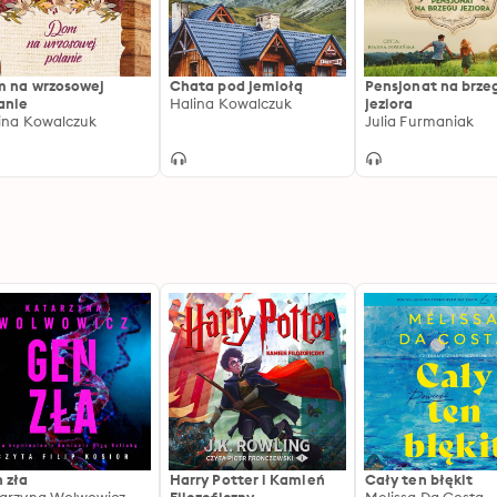
 na wrzosowej
Chata pod jemiołą
Pensjonat na brze
anie
Halina Kowalczuk
jeziora
ina Kowalczuk
Julia Furmaniak
 zła
Harry Potter i Kamień
Cały ten błękit