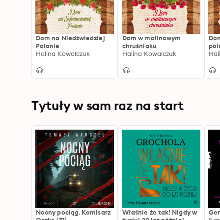
Dom na Niedźwiedziej
Dom w malinowym
Dom
Polanie
chruśniaku
pol
Halina Kowalczuk
Halina Kowalczuk
Hal
Tytuły w sam raz na start
Nocny pociąg. Komisarz
Właśnie że tak! Nigdy w
Gen