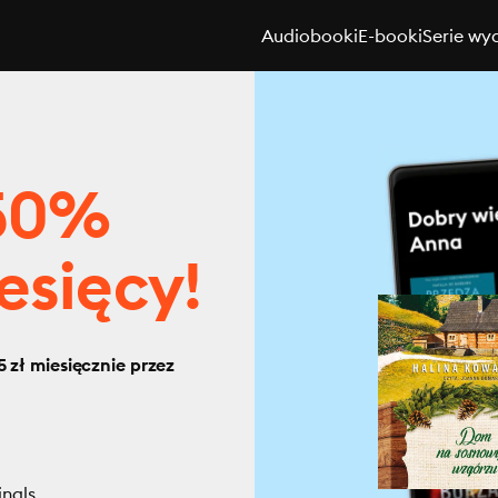
Audiobooki
E-booki
Serie wy
 50%
esięcy!
 zł miesięcznie przez
inals