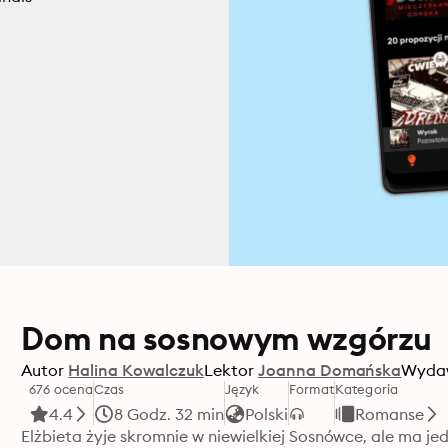
Dom na sosnowym wzgórzu
Autor
Halina Kowalczuk
Lektor
Joanna Domańska
Wyda
676 ocena
Czas
Język
Format
Kategoria
4.4
8 Godz. 32 min
Polski
Romanse
Elżbieta żyje skromnie w niewielkiej Sosnówce, ale ma j