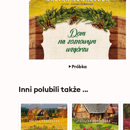
Próbka
Inni polubili także ...