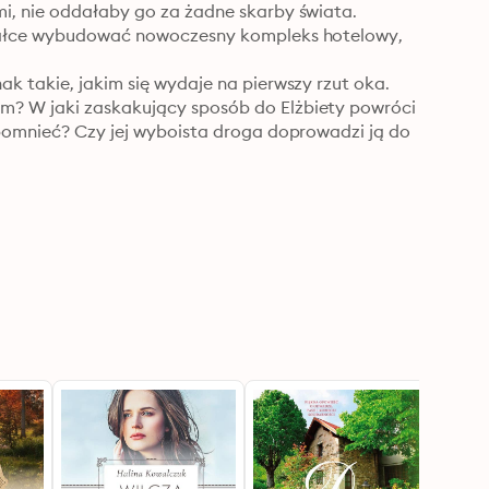
i, nie oddałaby go za żadne skarby świata. 
ziałce wybudować nowoczesny kompleks hotelowy, 
k takie, jakim się wydaje na pierwszy rzut oka. 
m? W jaki zaskakujący sposób do Elżbiety powróci 
apomnieć? Czy jej wyboista droga doprowadzi ją do 