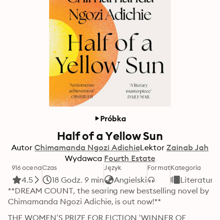
Próbka
Half of a Yellow Sun
Autor
Chimamanda Ngozi Adichie
Lektor
Zainab Jah
Wydawca
Fourth Estate
916 ocena
Czas
Język
Format
Kategoria
4.5
18 Godz. 9 min
Angielski
Literatur
**DREAM COUNT, the searing new bestselling novel by 
Chimamanda Ngozi Adichie, is out now!**
THE WOMEN’S PRIZE FOR FICTION ‘WINNER OF 