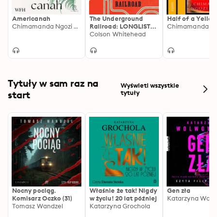
Americanah
The Underground
Half of a Yello
Chimamanda Ngozi Adichie
Railroad: LONGLISTED
FOR THE MAN
Colson Whitehead
BOOKER PRIZE 2017
Tytuły w sam raz na
Wyświetl wszystkie
start
tytuły
Nocny pociąg.
Właśnie że tak! Nigdy
Gen zła
Komisarz Oczko (31)
w życiu! 20 lat później
Katarzyna Wolw
Tomasz Wandzel
Katarzyna Grochola