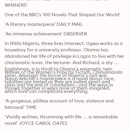
WINNERS’
One of the BBC's '100 Novels That Shaped Our World'
‘A literary masterpiece’ DAILY MAIL
‘An immense achievement’ OBSERVER
In 1960s Nigeria, three lives intersect. Ugwu works as a 
houseboy for a university professor. Olanna has 
abandoned her life of privilege in Lagos to live with her 
charismatic lover, the lecturer. And Richard, a shy 
Englishman, is in thrall to Olanna’s enigmatic twin 
Winner of the Women’s Prize for Fiction, Chimamanda 
sister. Amongst the horror of Nigeria’s civil war, 
Ngozi Adichie’s masterpiece is a novel about race, 
loyalties are tested as they are pulled apart and 
class and the end of colonialism – and the ways in 
thrown together in ways none of them imagined.
which love can complicate everything.
‘A gorgeous, pitiless account of love, violence and 
betrayal’ TIME
‘Vividly written, thrumming with life … a remarkable 
novel’ JOYCE CAROL OATES