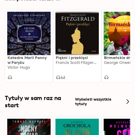
Katedra Marii Panny
Piękni i przeklęci
Birmańskie dni
w Paryżu
Francis Scott Fitzgerald
George Orwell
Victor Hugo
Tytuły w sam raz na
Wyświetl wszystkie
start
tytuły