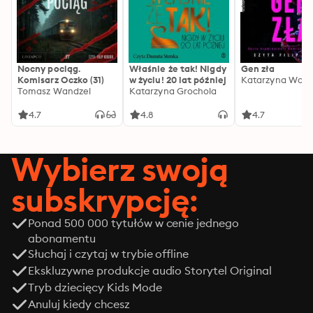
Nocny pociąg.
Właśnie że tak! Nigdy
Gen zła
Komisarz Oczko (31)
w życiu! 20 lat później
Katarzyna Wolw
Tomasz Wandzel
Katarzyna Grochola
4.7
4.8
4.7
Wybierz swoją
subskrypcję:
Ponad 500 000 tytułów w cenie jednego
abonamentu
Słuchaj i czytaj w trybie offline
Ekskluzywne produkcje audio Storytel Original
Tryb dziecięcy Kids Mode
Anuluj kiedy chcesz