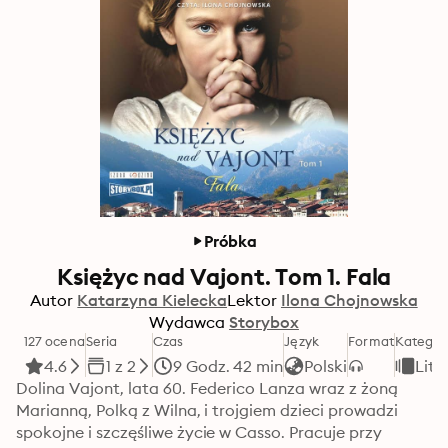
Próbka
Księżyc nad Vajont. Tom 1. Fala
Autor
Katarzyna Kielecka
Lektor
Ilona Chojnowska
Wydawca
Storybox
127 ocena
Seria
Czas
Język
Format
Kategor
4.6
1 z 2
9 Godz. 42 min
Polski
Lit
Dolina Vajont, lata 60. Federico Lanza wraz z żoną 
Marianną, Polką z Wilna, i trojgiem dzieci prowadzi 
spokojne i szczęśliwe życie w Casso. Pracuje przy 