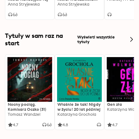
Anna Stryjewska
garsoniera
Anna Stryjewska
która niesie szansę na zrozumienie i wybaczenie.
Tytuły w sam raz na
Wyświetl wszystkie
start
tytuły
Nocny pociąg.
Właśnie że tak! Nigdy
Gen zła
Komisarz Oczko (31)
w życiu! 20 lat później
Katarzyna Wolw
Tomasz Wandzel
Katarzyna Grochola
4.7
4.8
4.7