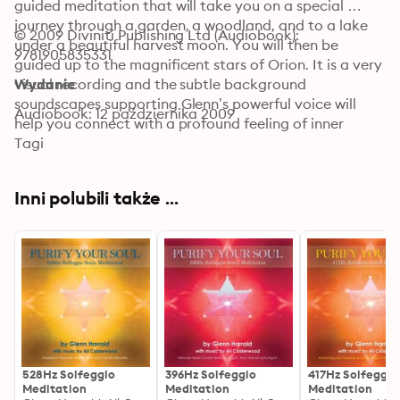
guided meditation that will take you on a special 
journey through a garden, a woodland, and to a lake 
© 2009 Diviniti Publishing Ltd (Audiobook): 
under a beautiful harvest moon. You will then be 
9781905835331
guided up to the magnificent stars of Orion. It is a very 
visual recording and the subtle background 
Wydanie
soundscapes supporting Glenn’s powerful voice will 
Audiobook: 12 października 2009
help you connect with a profound feeling of inner 
wisdom and love.
Tagi
Inni polubili także ...
528Hz Solfeggio
396Hz Solfeggio
417Hz Solfeggio
Meditation
Meditation
Meditation