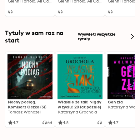
Glenn Harrold, Ali Calderwood
Glenn Harrold, Ali Calderwood
Tytuły w sam raz na
Wyświetl wszystkie
start
tytuły
Nocny pociąg.
Właśnie że tak! Nigdy
Gen zła
Komisarz Oczko (31)
w życiu! 20 lat później
Katarzyna Wolw
Tomasz Wandzel
Katarzyna Grochola
4.7
4.8
4.7