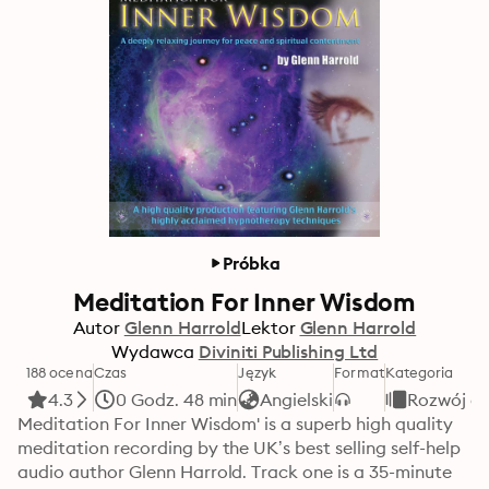
Próbka
Meditation For Inner Wisdom
Autor
Glenn Harrold
Lektor
Glenn Harrold
Wydawca
Diviniti Publishing Ltd
188 ocena
Czas
Język
Format
Kategoria
4.3
0 Godz. 48 min
Angielski
Rozwój os
Meditation For Inner Wisdom' is a superb high quality 
meditation recording by the UK’s best selling self-help 
audio author Glenn Harrold. Track one is a 35-minute 