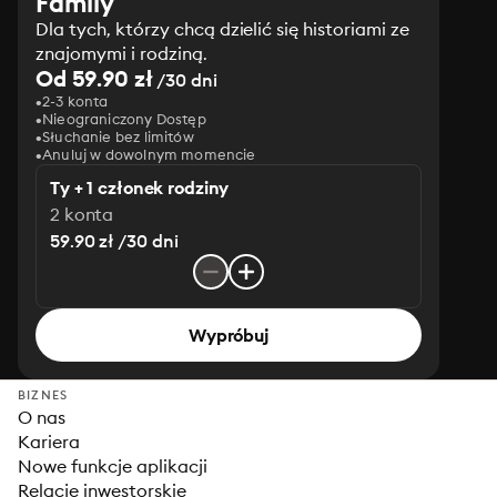
Family
Dla tych, którzy chcą dzielić się historiami ze
znajomymi i rodziną.
Od 59.90 zł
/30 dni
2-3 konta
Nieograniczony Dostęp
Słuchanie bez limitów
Anuluj w dowolnym momencie
Ty + 1 członek rodziny
2 konta
59.90 zł /30 dni
Wypróbuj
BIZNES
O nas
Kariera
Nowe funkcje aplikacji
Relacje inwestorskie