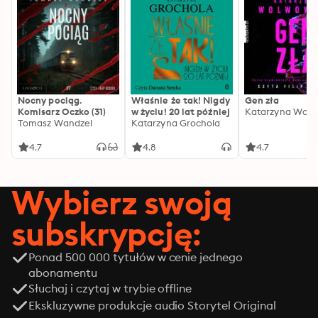
Nocny pociąg.
Właśnie że tak! Nigdy
Gen zła
Komisarz Oczko (31)
w życiu! 20 lat później
Katarzyna Wolw
Tomasz Wandzel
Katarzyna Grochola
4.7
4.8
4.7
Wybierz swoją
subskrypcję:
Ponad 500 000 tytułów w cenie jednego
abonamentu
Słuchaj i czytaj w trybie offline
Ekskluzywne produkcje audio Storytel Original