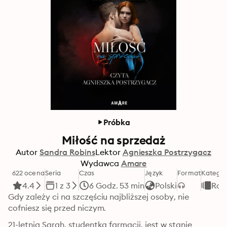
Próbka
Miłość na sprzedaż
Autor
Sandra Robins
Lektor
Agnieszka Postrzygacz
Wydawca
Amare
622 ocena
Seria
Czas
Język
Format
Kategor
4.4
1 z 3
6 Godz. 53 min
Polski
Rom
Gdy zależy ci na szczęściu najbliższej osoby, nie 
cofniesz się przed niczym.
21-letnia Sarah, studentka farmacji, jest w stanie 