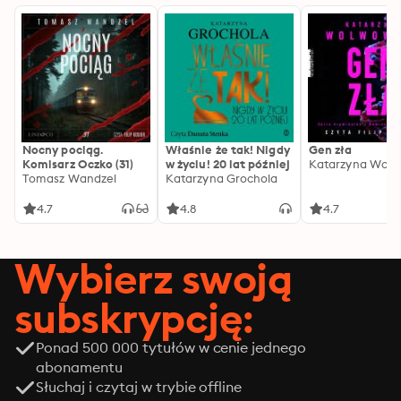
Nocny pociąg.
Właśnie że tak! Nigdy
Gen zła
Komisarz Oczko (31)
w życiu! 20 lat później
Katarzyna Wolw
Tomasz Wandzel
Katarzyna Grochola
4.7
4.8
4.7
Wybierz swoją
subskrypcję:
Ponad 500 000 tytułów w cenie jednego
abonamentu
Słuchaj i czytaj w trybie offline