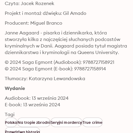
Czyta: Jacek Rozenek
Projekt i montaż dźwięku: Gil Amado
Producent: Miguel Branco
Janne Aagaard - pisarka i dziennikarka, która 
stworzyła kilka z najczęściej słuchanych podcastów 
kryminalnych w Danii. Aagaard posiada tytuł magistra 
dziennikarstwa i kryminologii na Queens University.
© 2024 Saga Egmont (Audiobook): 9788727158921
© 2024 Saga Egmont (E-book): 9788727158914
Tłumaczy: Katarzyna Lewandowska
Wydanie
Audiobook: 13 września 2024
E-book: 13 września 2024
Tagi
Polska
Na tropie zbrodni
Seryjni mordercy
True crime
Prawdziwa historia