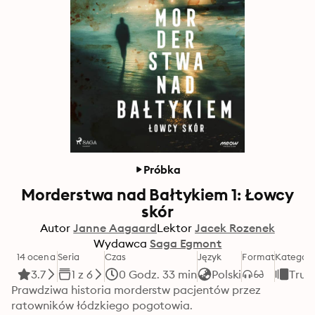
Próbka
Morderstwa nad Bałtykiem 1: Łowcy
skór
Autor
Janne Aagaard
Lektor
Jacek Rozenek
Wydawca
Saga Egmont
14 ocena
Seria
Czas
Język
Format
Kategori
3.7
1 z 6
0 Godz. 33 min
Polski
True
Prawdziwa historia morderstw pacjentów przez 
ratowników łódzkiego pogotowia.