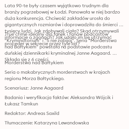
Lata 90-te były czasem wyjątkowo trudnym dla 
branży pogrzebowej w Łodzi. Panowała w niej bardzo 
duża konkurencja. Chciwość zakładów urosła do 
gigantycznych rozmiarów i doprowadziła do śmierci 
tysięcy ludzi. Jak zdobywali ciała? Skąd otrzymywali 
True crime idealny dla fanek i fanów podcastów 
informacje o zgonach? Jak udało im się utrzymać 
"Kryminatorium" i "5 nie zabijaj". Seria "Morderstwa 
proceder w sekrecie przez tyle lat?
nad Bałtykiem" powstała na podstawie podcastu 
duńskiej dziennikarki kryminalnej Janne Aagaard. 
Składa się z 6 części.
Morderstwa nad Bałtykiem 
Seria o makabrycznych morderstwach w krajach 
regionu Morza Bałtyckiego.
Scenariusz: Janne Aagaard
Badania i weryfikacja faktów: Aleksandra Wójcik i 
Łukasz Tamkun
Redaktor: Andreas Saxild
Tłumaczenie: Katarzyna Lewandowska