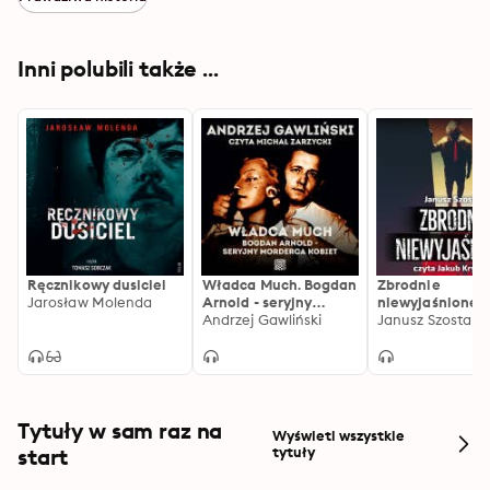
Inni polubili także ...
Ręcznikowy dusiciel
Władca Much. Bogdan
Zbrodnie
Jarosław Molenda
Arnold - seryjny
niewyjaśnione
morderca kobiet
Andrzej Gawliński
Janusz Szostak
Tytuły w sam raz na
Wyświetl wszystkie
start
tytuły