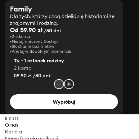
Family
Dla tych, którzy chcą dzielić się historiami ze
znajomymi i rodziną.
Od 59.90 zł
/30 dni
2-3 konta
Nieograniczony Dostęp
Słuchanie bez limitów
Anuluj w dowolnym momencie
Ty + 1 członek rodziny
2 konta
59.90 zł /30 dni
Wypróbuj
BIZNES
O nas
Kariera
Nowe funkcje aplikacji