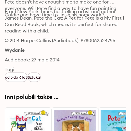
Pete doesn't have enough time to make one for 
everyone. Will Pete find a way to have fun painting 
From New York Times bestselling artist and author 
Goldie and have time to finish his homework? 
James Dean, Pete the Cat: A Pet for Pete is a My First I 
Can Read Book, which means it's perfect for shared 
reading with a child.
© 2014 HarperCollins (Audiobook): 9780062324795
Wydanie
Audiobook: 27 maja 2014
Tagi
od 3 do 6 lat
Sztuka
Inni polubili także ...