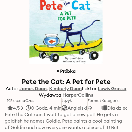
Próbka
Pete the Cat: A Pet for Pete
Autor
James Dean
Kimberly Dean
Lektor
Lewis Grosso
Wydawca
HarperCollins
195 ocena
Czas
Język
Format
Kategoria
4.5
0 Godz. 4 min
Angielski
Dla dzieci
Pete the Cat can’t wait to get a new pet! He gets a 
goldfish he names Goldie. Pete paints a cool painting 
of Goldie and now everyone wants a piece of it! But 