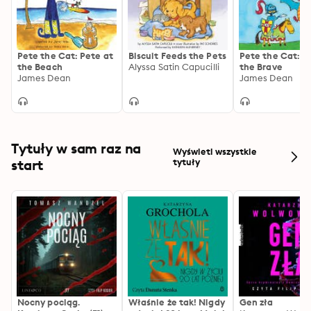
Pete the Cat: Pete at
Biscuit Feeds the Pets
Pete the Cat: Si
the Beach
Alyssa Satin Capucilli
the Brave
James Dean
James Dean
Tytuły w sam raz na
Wyświetl wszystkie
start
tytuły
Nocny pociąg.
Właśnie że tak! Nigdy
Gen zła