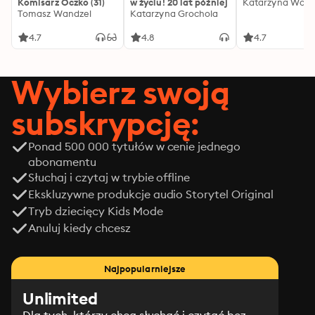
Komisarz Oczko (31)
w życiu! 20 lat później
Katarzyna Wolw
Tomasz Wandzel
Katarzyna Grochola
4.7
4.8
4.7
Wybierz swoją
subskrypcję:
Ponad 500 000 tytułów w cenie jednego
abonamentu
Słuchaj i czytaj w trybie offline
Ekskluzywne produkcje audio Storytel Original
Tryb dziecięcy Kids Mode
Anuluj kiedy chcesz
Najpopularniejsze
Unlimited