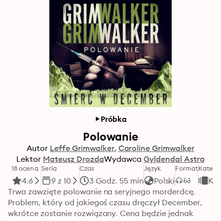
Próbka
Polowanie
Autor
Leffe Grimwalker
Caroline Grimwalker
Lektor
Mateusz Drozda
Wydawca
Gyldendal Astra
18 ocena
Seria
Czas
Język
Format
Katego
4.6
9 z 10
3 Godz. 55 min
Polski
Kry
Trwa zawzięte polowanie na seryjnego morderdcę. 
Problem, który od jakiegoś czasu dręczył December, 
wkrótce zostanie rozwiązany. Cena będzie jednak 