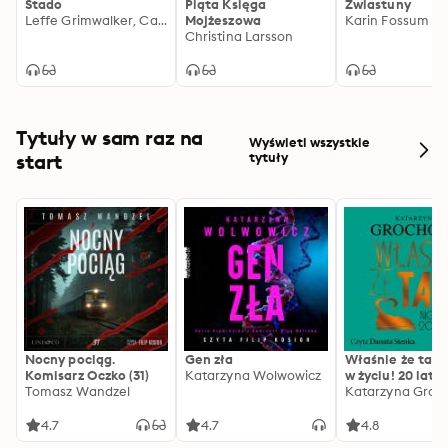
Stado
Piąta Księga
Zwiastuny
Leffe Grimwalker, Caroline Grimwalker
Mojżeszowa
Karin Fossum
Christina Larsson
Tytuły w sam raz na
Wyświetl wszystkie
start
tytuły
Nocny pociąg.
Gen zła
Właśnie że tak!
Komisarz Oczko (31)
Katarzyna Wolwowicz
w życiu! 20 lat p
Tomasz Wandzel
Katarzyna Groc
4.7
4.7
4.8