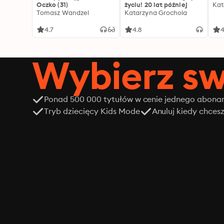
Oczko (31)
życiu! 20 lat później
Kat
Tomasz Wandzel
Katarzyna Grochola
4.7
4.8
4
Wybierz sw
Ponad 500 000 tytułów w cenie jednego abon
Tryb dziecięcy Kids Mode
Anuluj kiedy chces