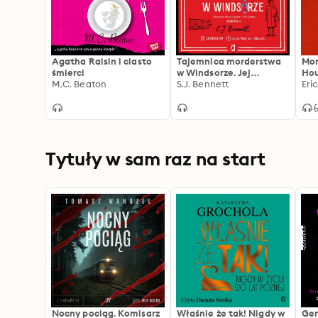
Agatha Raisin i ciasto
Tajemnica morderstwa
Mor
śmierci
w Windsorze. Jej
Ho
M.C. Beaton
Królewska Mość
S.J. Bennett
Eri
prowadzi śledztwo. Tom
1
Tytuły w sam raz na start
Nocny pociąg. Komisarz
Właśnie że tak! Nigdy w
Gen