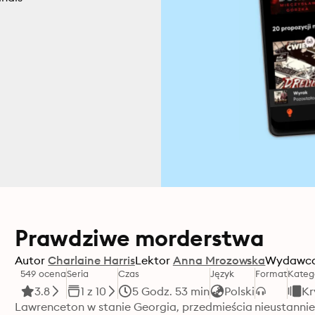
Prawdziwe morderstwa
Autor
Charlaine Harris
Lektor
Anna Mrozowska
Wydawc
549 ocena
Seria
Czas
Język
Format
Kateg
3.8
1 z 10
5 Godz. 53 min
Polski
Kr
Lawrenceton w stanie Georgia, przedmieścia nieustannie r