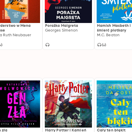
derstwo w Mena
Porażka Maigreta
Hamish Macbeth i
use
Georges Simenon
śmierć plotkary
ca Ruth Neubauer
M.C. Beaton
 zła
Harry Potter i Kamień
Cały ten błękit