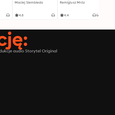
Maciej Siembieda
Remigiusz Mróz
Tajem
J.K. R
4.8
4.4
4.8
ję:
ukcje audio Storytel Original