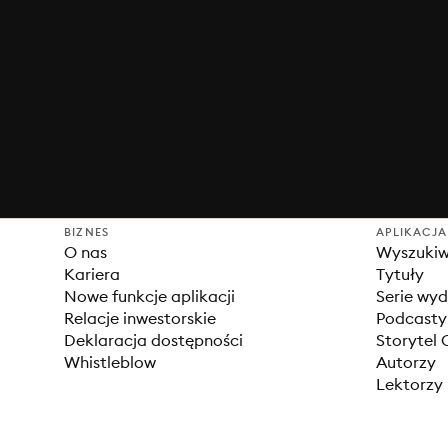
BIZNES
APLIKACJA
O nas
Wyszuki
Kariera
Tytuły
Nowe funkcje aplikacji
Serie wy
Relacje inwestorskie
Podcasty
Deklaracja dostępności
Storytel 
Whistleblow
Autorzy
Lektorzy