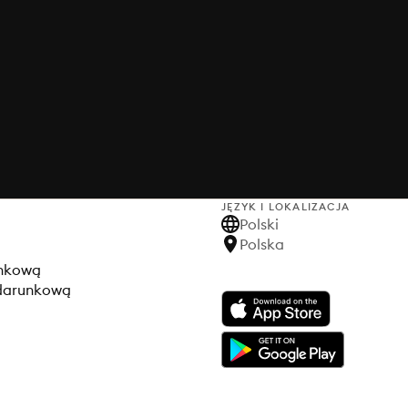
JĘZYK I LOKALIZACJA
Polski
Polska
unkową
odarunkową