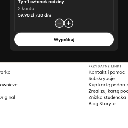
Ty + 1 członek rodziny
2 konta
59.90 zł /30 dni
Wypróbuj
PRZYDATNE LINKI
warka
Kontakt i pomoc
Subskrypcje
dawnicze
Kup kartę podar
Zrealizuj kartę p
Original
Zniżka studencka
Blog Storytel