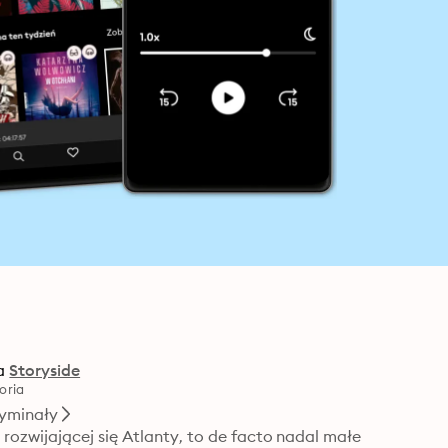
a
Storyside
oria
yminały
ozwijającej się Atlanty, to de facto nadal małe 