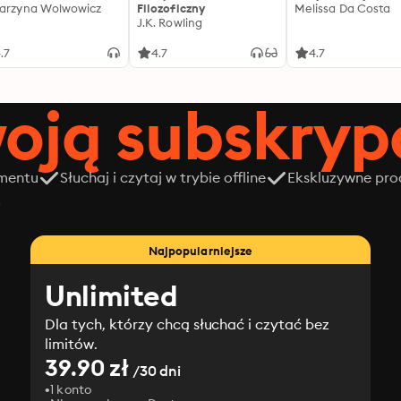
arzyna Wolwowicz
Filozoficzny
Melissa Da Costa
J.K. Rowling
.7
4.7
4.7
oją subskrypc
amentu
Słuchaj i czytaj w trybie offline
Ekskluzywne prod
z
Najpopularniejsze
Unlimited
Dla tych, którzy chcą słuchać i czytać bez
limitów.
39.90 zł
/30 dni
1 konto