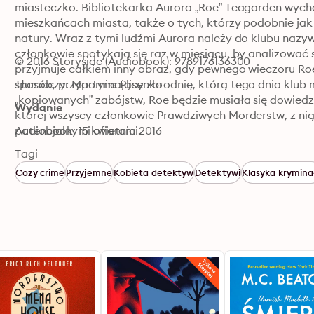
miasteczko. Bibliotekarka Aurora „Roe” Teagarden wychował
mieszkańcach miasta, także o tych, którzy podobnie jak o
natury. Wraz z tymi ludźmi Aurora należy do klubu naz
członkowie spotykają się raz w miesiącu, by analizować 
© 2016 Storyside (Audiobook): 9789176136300
przyjmuje całkiem inny obraz, gdy pewnego wieczoru Roe
sposób, przypominający zbrodnię, którą tego dnia klub 
Tłumaczy: Martyna Plisenko
„kopiowanych” zabójstw, Roe będzie musiała się dowiedzi
Wydanie
której wszyscy członkowie Prawdziwych Morderstw, z nią
potencjalnymi ofiarami.
Audiobook: 15 kwietnia 2016
Tagi
Cozy crime
Przyjemne
Kobieta detektyw
Detektywi
Klasyka krymina