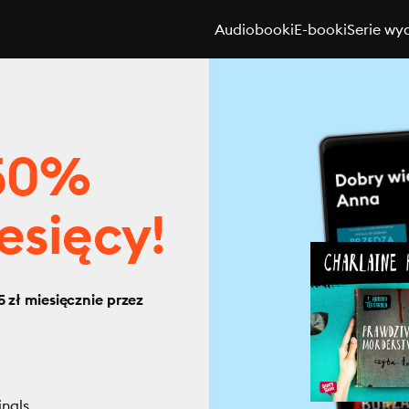
Audiobooki
E-booki
Serie wy
 50%
esięcy!
 zł miesięcznie przez
inals