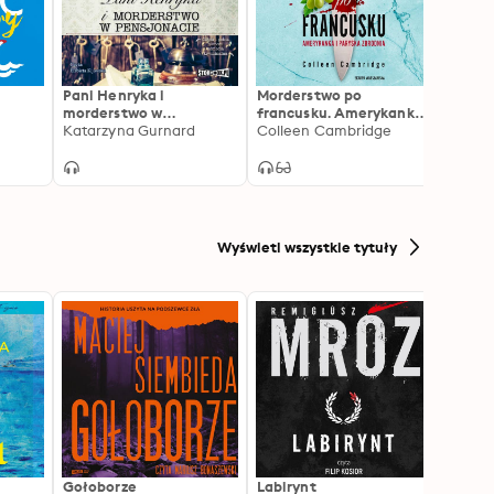
Pani Henryka i
Morderstwo po
W cie
morderstwo w
francusku. Amerykanka i
M.C. 
pensjonacie
Katarzyna Gurnard
paryska zbrodnia
Colleen Cambridge
Wyświetl wszystkie tytuły
Gołoborze
Labirynt
Harry