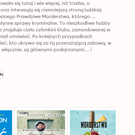
a się tutaj i wie więcej, niż trzeba, o 
na interesują się ciemniejszą stroną ludzkiej 
ywanego Prawdziwe Morderstwa, którego 
słynne sprawy kryminalne. To nieszkodliwe hobby 
 znajduje ciało członkini klubu, zamordowanej w 
miał omawiać. Po kolejnych przypadkach 
eć, kto ukrywa się za tą przerażającą zabawą, w 
 włącznie, są głównymi podejrzanymi… i 
łu