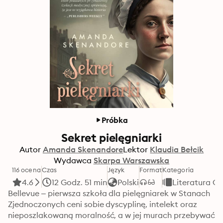
Próbka
Sekret pielęgniarki
Autor
Amanda Skenandore
Lektor
Klaudia Bełcik
Wydawca
Skarpa Warszawska
116 ocena
Czas
Język
Format
Kategoria
4.6
12 Godz. 51 min
Polski
Literatura O
Bellevue – pierwsza szkoła dla pielęgniarek w Stanach 
Zjednoczonych ceni sobie dyscyplinę, intelekt oraz 
nieposzlakowaną moralność, a w jej murach przebywać 