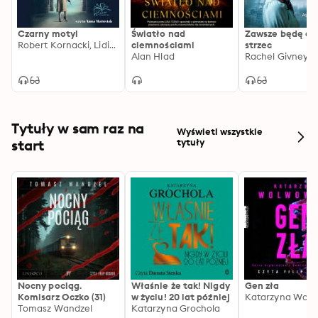
Czarny motyl
Światło nad
Zawsze będę ci
Robert Kornacki, Lidia Liszewska
ciemnościami
strzec
Alan Hlad
Rachel Givney
Tytuły w sam raz na
Wyświetl wszystkie
start
tytuły
Nocny pociąg.
Właśnie że tak! Nigdy
Gen zła
Komisarz Oczko (31)
w życiu! 20 lat później
Katarzyna Wolw
Tomasz Wandzel
Katarzyna Grochola