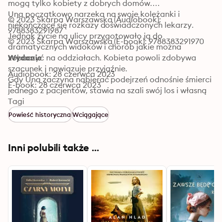
mogą tylko kobiety z dobrych domów.

Una początkowo narzeka na swoje koleżanki i 
© 2023 Skarpa Warszawska (Audiobook): 
niekończące się rozkazy doświadczonych lekarzy. 
9788383291987
Jednak życie na ulicy przygotowało ją do 
© 2023 Skarpa Warszawska (E-book): 9788383291970
dramatycznych widoków i chorób jakie można 
zobaczyć na oddziałach. Kobieta powoli zdobywa 
Wydanie
szacunek i nawiązuje przyjaźnie. 

Audiobook: 28 czerwca 2023
Gdy Una zaczyna nabierać podejrzeń odnośnie śmierci 
E-book: 28 czerwca 2023
jednego z pacjentów, stawia na szali swój los i własną 
tożsamość, by ratować innych.

Tagi
Amanda Skenandore zabiera nas do fascynującego 
Powieść historyczna
Wciągające
świata pokazując ewolucję pielęgniarstwa, realia XIX-
wiecznej medycyny i budując obraz intrygującej 
bohaterki.

Inni polubili także ...
„Skrupulatny research autorki, oraz empatyczne 
przedstawienie osób poddanych przymusowej izolacji 
medycznej sprawiają, że jest to wyjątkowa historia” – 
Publishers Weekly