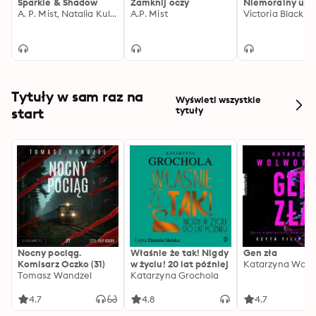
Sparkle & Shadow
Zamknij oczy
Niemoralny ukł
która miała być jedynie portem przelotowym na mapie 
A. P. Mist, Natalia Kulpińska
A.P. Mist
Victoria Black
życia Cadena, będzie umiała zmienić tego krnąbrnego 
mężczyznę? Ale przede wszystkim, czy będzie chciała 
to zrobić? 

Historia o walce o siebie i przeciwko sobie. O tym, ile 
można poświęcić dla pasji, a ile dla miłości...
Tytuły w sam raz na
Wyświetl wszystkie
start
tytuły
Nocny pociąg.
Właśnie że tak! Nigdy
Gen zła
Komisarz Oczko (31)
w życiu! 20 lat później
Katarzyna Wolw
Tomasz Wandzel
Katarzyna Grochola
4.7
4.8
4.7