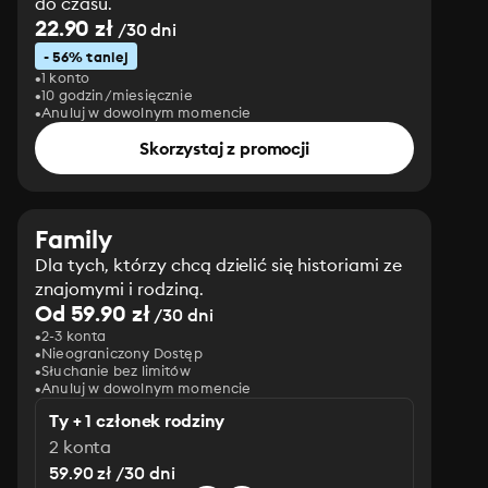
do czasu.
22.90 zł
/30 dni
- 56% taniej
1 konto
10 godzin/miesięcznie
Anuluj w dowolnym momencie
Skorzystaj z promocji
Family
Dla tych, którzy chcą dzielić się historiami ze
znajomymi i rodziną.
Od 59.90 zł
/30 dni
2-3 konta
Nieograniczony Dostęp
Słuchanie bez limitów
Anuluj w dowolnym momencie
Ty + 1 członek rodziny
2 konta
59.90 zł /30 dni