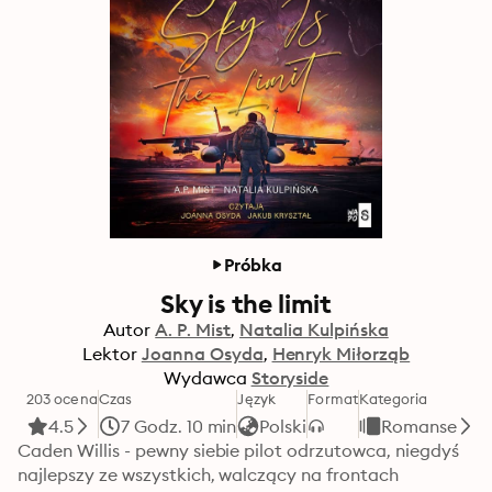
Próbka
Sky is the limit
Autor
A. P. Mist
Natalia Kulpińska
Lektor
Joanna Osyda
Henryk Miłorząb
Wydawca
Storyside
203 ocena
Czas
Język
Format
Kategoria
4.5
7 Godz. 10 min
Polski
Romanse
Caden Willis - pewny siebie pilot odrzutowca, niegdyś 
najlepszy ze wszystkich, walczący na frontach 