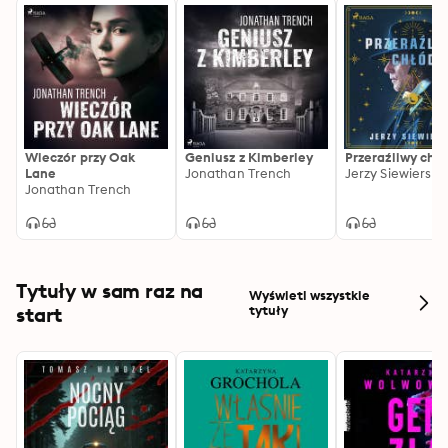
Wieczór przy Oak
Geniusz z Kimberley
Przeraźliwy chł
Lane
Jonathan Trench
Jerzy Siewierski
Jonathan Trench
Tytuły w sam raz na
Wyświetl wszystkie
start
tytuły