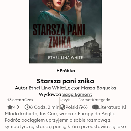
Próbka
Starsza pani znika
Autor
Ethel Lina White
Lektor
Masza Bogucka
Wydawca
Saga Egmont
43 ocena
Czas
Język
Format
Kategoria
4
8 Godz. 2 min
Polski
Literatura Kla
Młoda kobieta, Iris Carr, wraca z Europy do Anglii. 
Podróż pociągiem uprzyjemnia sobie rozmową z 
sympatyczną starszą panią, która przedstawia się jako 