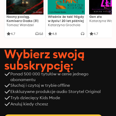
Nocny pociąg.
Właśnie że tak! Nigdy
Gen zła
Komisarz Oczko (31)
w życiu! 20 lat później
Katarzyna Wolw
Tomasz Wandzel
Katarzyna Grochola
4.7
4.8
4.7
Wybierz swoją
subskrypcję:
Ponad 500 000 tytułów w cenie jednego
abonamentu
Słuchaj i czytaj w trybie offline
Ekskluzywne produkcje audio Storytel Original
Tryb dziecięcy Kids Mode
Anuluj kiedy chcesz