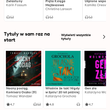
Zwiastuny
Piąta Księga
Uśpione wspomn
najlepszą powieść kryminalną w krajach 
Karin Fossum
Mojżeszowa
Kamilla Oresvär
Christina Larsson
skandynawskich. Autorka w swoich książkach skupia 
się przede wszystkim na motywacjach morderców i 
logice stojącej za dokonywanymi zbrodniami. Pisarka 
obnaża mechanizmy strachu, szaleństwa i cierpienia.
Tytuły w sam raz na
Wyświetl wszystkie
start
tytuły
Nocny pociąg.
Właśnie że tak! Nigdy
Gen zła
Komisarz Oczko (31)
w życiu! 20 lat później
Katarzyna Wolw
Tomasz Wandzel
Katarzyna Grochola
4.7
4.8
4.7