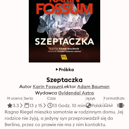
Próbka
Szeptaczka
Autor
Karin Fossum
Lektor
Adam Bauman
Wydawca
Gyldendal Astra
19 ocena
Seria
Czas
Język
Format
Kateg
3.3
13 z 15
13 Godz. 10 min
Polski
Kr
Ragna Riegel mieszka samotnie w rodzinnym domu. Jej 
rodzice nie żyją, a jedyny syn przeprowadził się do 
Berlina, przez co prawie nie ma z nim kontaktu. 