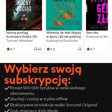
Nocny pociąg.
Właśnie że tak! Nigdy
Gen zła
Komisarz Oczko (31)
w życiu! 20 lat później
Katarzyna Wolw
Tomasz Wandzel
Katarzyna Grochola
4.7
4.8
4.7
Wybierz swoją
subskrypcję:
Ponad 500 000 tytułów w cenie jednego
abonamentu
Słuchaj i czytaj w trybie offline
Ekskluzywne produkcje audio Storytel Original
Tryb dziecięcy Kids Mode