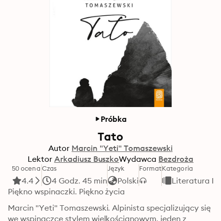
Próbka
Tato
Autor
Marcin "Yeti" Tomaszewski
Lektor
Arkadiusz Buszko
Wydawca
Bezdroża
50 ocena
Czas
Język
Format
Kategoria
4.4
4 Godz. 45 min
Polski
Literatura F
Piękno wspinaczki. Piękno życia
Marcin "Yeti" Tomaszewski. Alpinista specjalizujący się 
we wspinaczce stylem wielkościanowym, jeden z 