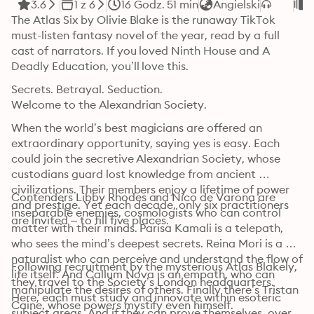
3.6
1 z 6
16 Godz. 51 min
Angielski
F
The Atlas Six by Olivie Blake is the runaway TikTok 
must-listen fantasy novel of the year, read by a full 
cast of narrators. If you loved Ninth House and A 
Deadly Education, you’ll love this. 
Secrets. Betrayal. Seduction.

Welcome to the Alexandrian Society.
When the world’s best magicians are offered an 
extraordinary opportunity, saying yes is easy. Each 
could join the secretive Alexandrian Society, whose 
custodians guard lost knowledge from ancient 
civilizations. Their members enjoy a lifetime of power 
Contenders Libby Rhodes and Nico de Varona are 
and prestige. Yet each decade, only six practitioners 
inseparable enemies, cosmologists who can control 
are invited – to fill five places.
matter with their minds. Parisa Kamali is a telepath, 
who sees the mind’s deepest secrets. Reina Mori is a 
naturalist who can perceive and understand the flow of 
Following recruitment by the mysterious Atlas Blakely, 
life itself. And Callum Nova is an empath, who can 
they travel to the Society’s London headquarters. 
manipulate the desires of others. Finally there’s Tristan 
Here, each must study and innovate within esoteric 
Caine, whose powers mystify even himself.
subject areas. And if they can prove themselves, over 