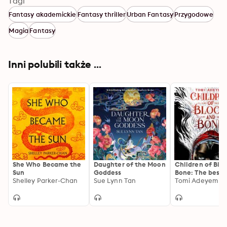
Tagi
Fantasy akademickie
Fantasy thriller
Urban Fantasy
Przygodowe
Magia
Fantasy
Inni polubili także ...
She Who Became the
Daughter of the Moon
Children of Blo
Sun
Goddess
Bone: The bests
Shelley Parker-Chan
Sue Lynn Tan
West African-in
Tomi Adeyemi
YA fantasy, soo
be a major mov