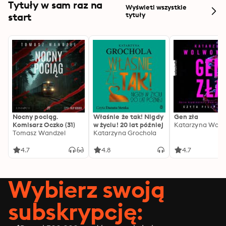
Tytuły w sam raz na
Wyświetl wszystkie
start
tytuły
Nocny pociąg.
Właśnie że tak! Nigdy
Gen zła
Komisarz Oczko (31)
w życiu! 20 lat później
Katarzyna Wolw
Tomasz Wandzel
Katarzyna Grochola
4.7
4.8
4.7
Wybierz swoją
subskrypcję: