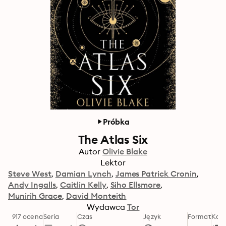
Próbka
The Atlas Six
Autor
Olivie Blake
Lektor
Steve West
Damian Lynch
James Patrick Cronin
Andy Ingalls
Caitlin Kelly
Siho Ellsmore
Munirih Grace
David Monteith
Wydawca
Tor
917 ocena
Seria
Czas
Język
Format
Kate