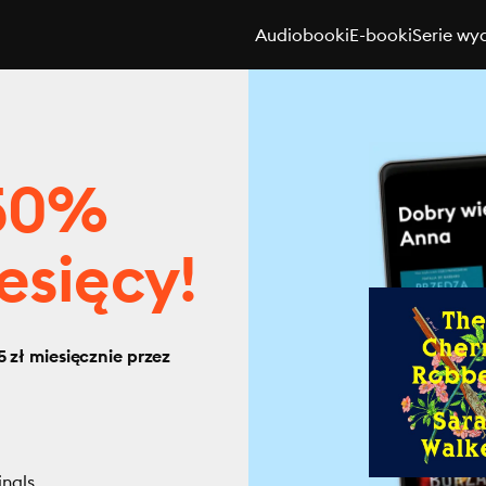
Audiobooki
E-booki
Serie wy
 50%
esięcy!
 zł miesięcznie przez
inals