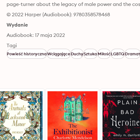
page-turner about the legacy of male power and the cos
© 2022 Harper (Audiobook): 9780358578468
Wydanie
Audiobook: 17 maja 2022
Tagi
Powieść historyczna
Wciągające
Duchy
Sztuka
Miłość
LGBTQ
Drama