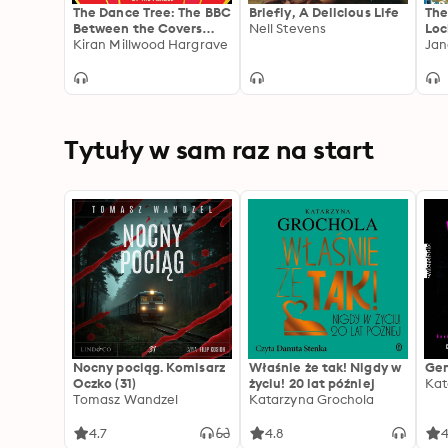
The Dance Tree: The BBC
Briefly, A Delicious Life
The
Between the Covers
Nell Stevens
Loc
Book Club Pick
Kiran Millwood Hargrave
Jan
Tytuły w sam raz na start
Nocny pociąg. Komisarz
Właśnie że tak! Nigdy w
Gen
Oczko (31)
życiu! 20 lat później
Kat
Tomasz Wandzel
Katarzyna Grochola
4.7
4.8
4