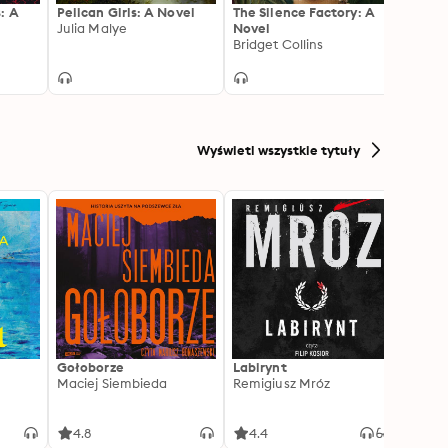
: A
Pelican Girls: A Novel
The Silence Factory: A
Under
Julia Malye
Novel
Chine
Bridget Collins
Wyświetl wszystkie tytuły
Gołoborze
Labirynt
Harry
Maciej Siembieda
Remigiusz Mróz
Tajem
J.K. R
4.8
4.4
4.8