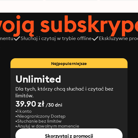
oją subskrypc
amentu
Słuchaj i czytaj w trybie offline
Ekskluzywne prod
z
Najpopularniejsze
Unlimited
Dla tych, którzy chcą słuchać i czytać bez
limitów.
39.90 zł
/30 dni
1 konto
Nieograniczony Dostęp
Słuchanie bez limitów
Anuluj w dowolnym momencie
Skorzystaj z promocji