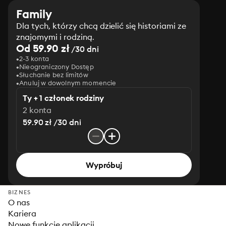
Family
Dla tych, którzy chcą dzielić się historiami ze
znajomymi i rodziną.
Od 59.90 zł
/30 dni
2-3 konta
Nieograniczony Dostęp
Słuchanie bez limitów
Anuluj w dowolnym momencie
Ty + 1 członek rodziny
2 konta
59.90 zł /30 dni
Wypróbuj
BIZNES
O nas
Kariera
Nowe funkcje aplikacji