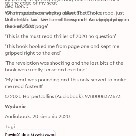
at the edge of my seat’
decision…

What readers are saying about The Choice

‘Oh my goodness what a rollercoaster of a read, just 
‘Alex Lake is at the top of the game. An electrifying 
brilliant, full of twists and turns and I was gripped from 
read of 2020’
the very first page’
‘This is the must read thriller of 2020 no question’
‘This book hooked me from page one and kept me 
gripped right to the end’
‘The revelation was shocking and the last bits of the 
book were really tense and exciting’
‘My heart was pounding and this only served to make 
me read faster!!!’
© 2020 HarperCollins (Audiobook): 9780008373573
Wydanie
Audiobook: 20 sierpnia 2020
Tagi
Powieść detektywistyczna