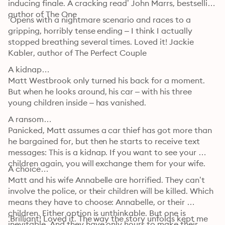
inducing finale. A cracking read’ John Marrs, bestselling 
author of The One
‘Opens with a nightmare scenario and races to a 
gripping, horribly tense ending – I think I actually 
stopped breathing several times. Loved it! Jackie 
Kabler, author of The Perfect Couple 
A kidnap…

Matt Westbrook only turned his back for a moment. 
But when he looks around, his car – with his three 
young children inside – has vanished.
A ransom…

Panicked, Matt assumes a car thief has got more than 
he bargained for, but then he starts to receive text 
messages: This is a kidnap. If you want to see your 
children again, you will exchange them for your wife.
A choice…

Matt and his wife Annabelle are horrified. They can’t 
involve the police, or their children will be killed. Which 
means they have to choose: Annabelle, or their 
children. Either option is unthinkable. But one is 
‘Brilliant! Loved it. The way the story unfolds kept me 
inevitable. And they have only hours to make their 