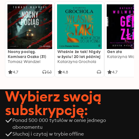
Nocny pociąg.
Właśnie że tak! Nigdy
Gen zła
Komisarz Oczko (31)
w życiu! 20 lat później
Katarzyna Wolw
Tomasz Wandzel
Katarzyna Grochola
4.7
4.8
4.7
Wybierz swoją
subskrypcję:
Ponad 500 000 tytułów w cenie jednego
abonamentu
Słuchaj i czytaj w trybie offline