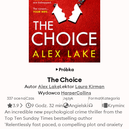
Próbka
The Choice
Autor
Alex Lake
Lektor
Laura Kirman
Wydawca
HarperCollins
337 ocena
Czas
Język
Format
Kategoria
3.9
9 Godz. 32 min
Angielski
Kryminał
An incredible new psychological crime thriller from the 
Top Ten Sunday Times bestselling author

‘Relentlessly fast paced, a compelling plot and anxiety 