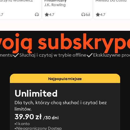
arzyna Wolwowicz
Filozoficzny
Melissa Da Costa
J.K. Rowling
.7
4.7
4.7
oją subskrypc
amentu
Słuchaj i czytaj w trybie offline
Ekskluzywne prod
z
Najpopularniejsze
Unlimited
Dla tych, którzy chcą słuchać i czytać bez
limitów.
39.90 zł
/30 dni
1 konto
Nieograniczony Dostęp