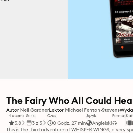
The Fairy Who All Could Hea
Autor
Neil Gardner
Lektor
Michael Fenton-Stevens
Wyda
4 ocena
Seria
Czas
Język
Format
Kat
3.8
3 z 3
0 Godz. 27 min
Angielski
This is the third adventure of WHISPER WINGS, a very spe