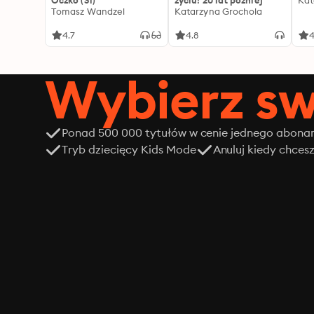
Oczko (31)
życiu! 20 lat później
Kat
Tomasz Wandzel
Katarzyna Grochola
4.7
4.8
4
Wybierz sw
Ponad 500 000 tytułów w cenie jednego abon
Tryb dziecięcy Kids Mode
Anuluj kiedy chces