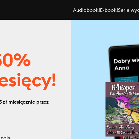
Audiobooki
E-booki
Serie wy
 50%
esięcy!
 zł miesięcznie przez
inals