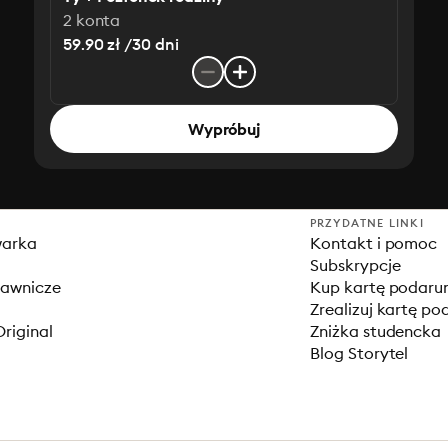
2 konta
59.90 zł /30 dni
Wypróbuj
PRZYDATNE LINKI
warka
Kontakt i pomoc
Subskrypcje
dawnicze
Kup kartę podar
Zrealizuj kartę p
Original
Zniżka studencka
Blog Storytel