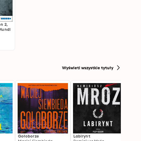
n 2,
Mundi
Wyświetl wszystkie tytuły
Gołoborze
Labirynt
Harry