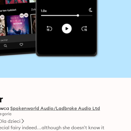
r
wca
Spokenworld Audio/Ladbroke Audio Ltd
egoria
Dla dzieci
cial fairy indeed…although she doesn’t know it 