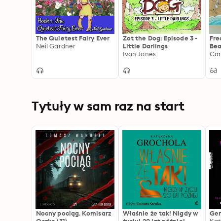
The Quietest Fairy Ever
Zot the Dog: Episode 3 -
Fre
Neil Gardner
Little Darlings
Bea
Ivan Jones
Tytuły w sam raz na start
Nocny pociąg. Komisarz
Właśnie że tak! Nigdy w
Gen