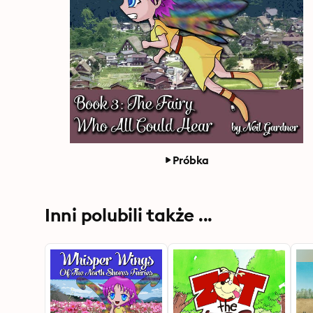
Próbka
Inni polubili także ...