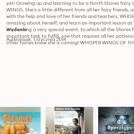
yet! Growing up and learning to be a North Shores fairy is
WINGS. She’s a little different from all her fairy friends, 
with the help and love of her friends and teachers, WHI
amazing about herself, and learn an important lesson at t
are hosting a very special event, to which all the Shores 
Wydanie
important task to fulfill, one that requires all her patien
Audiobook: 1 stycznia 2014
other fairies know she is coming! WHISPER WINGS OF TH
short fairy stories by award winning radio & audio direc
Michael Fenton Stevens, and featuring bespoke compositio
ages, but written with 4 8 year olds in mind. A series of u
youngsters learn about inclusivity, friendship and some imp
attention, listening to adults, taking care, etc…)