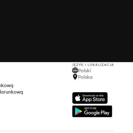
JĘZYK I LOKALIZACJA
Polski
Polska
unkową
odarunkową