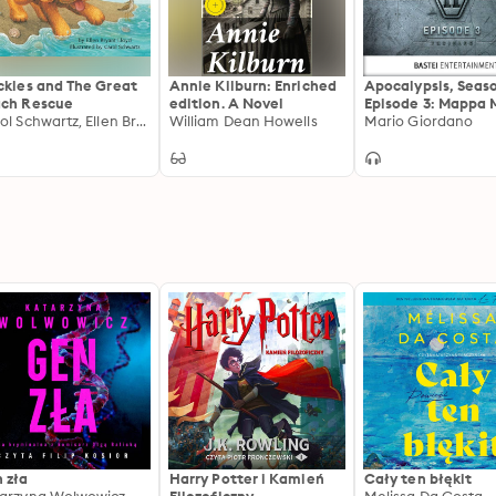
ckles and The Great
Annie Kilburn: Enriched
Apocalypsis, Seaso
ch Rescue
edition. A Novel
Episode 3: Mappa 
Carol Schwartz, Ellen Bryant Lloyd
William Dean Howells
Mario Giordano
 zła
Harry Potter i Kamień
Cały ten błękit