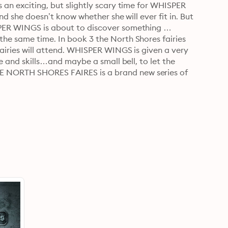
 an exciting, but slightly scary time for WHISPER 
and she doesn’t know whether she will ever fit in. But 
SPER WINGS is about to discover something 
he same time. In book 3 the North Shores fairies 
fairies will attend. WHISPER WINGS is given a very 
ce and skills…and maybe a small bell, to let the 
E NORTH SHORES FAIRES is a brand new series of 
tor/writer Neil Gardner, read by the imcomparable 
n by James Dunlop. Perfect for children of all 
plifting and exciting adventures that help 
ortant life lessons (sharing, responsibility, paying 