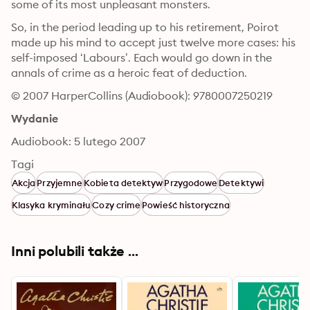
some of its most unpleasant monsters.
So, in the period leading up to his retirement, Poirot 
made up his mind to accept just twelve more cases: his 
self-imposed ‘Labours’. Each would go down in the 
annals of crime as a heroic feat of deduction.
© 2007 HarperCollins (Audiobook): 9780007250219
Wydanie
Audiobook: 5 lutego 2007
Tagi
Akcja
Przyjemne
Kobieta detektyw
Przygodowe
Detektywi
Klasyka kryminału
Cozy crime
Powieść historyczna
Inni polubili także ...