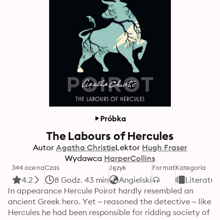
Próbka
The Labours of Hercules
Autor
Agatha Christie
Lektor
Hugh Fraser
Wydawca
HarperCollins
344 ocena
Czas
Język
Format
Kategoria
4.2
8 Godz. 43 min
Angielski
Literatur
In appearance Hercule Poirot hardly resembled an 
ancient Greek hero. Yet – reasoned the detective – like 
Hercules he had been responsible for ridding society of 