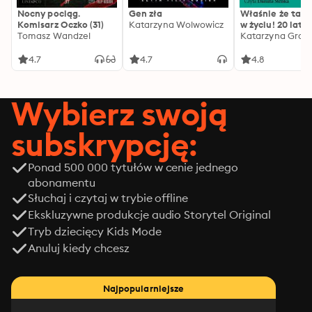
Nocny pociąg.
Gen zła
Właśnie że tak!
Komisarz Oczko (31)
Katarzyna Wolwowicz
w życiu! 20 lat p
Tomasz Wandzel
Katarzyna Groc
4.7
4.7
4.8
Wybierz swoją
subskrypcję:
Ponad 500 000 tytułów w cenie jednego
abonamentu
Słuchaj i czytaj w trybie offline
Ekskluzywne produkcje audio Storytel Original
Tryb dziecięcy Kids Mode
Anuluj kiedy chcesz
Najpopularniejsze