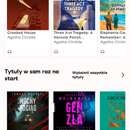
Crooked House
Three Act Tragedy: A
Elephants Can
Agatha Christie
Hercule Poirot
Remember: A H
Mystery: The Official
Agatha Christie
Poirot Mystery:
Agatha Christie
Authorized Edition
Official Author
Edition
Tytuły w sam raz na
Wyświetl wszystkie
start
tytuły