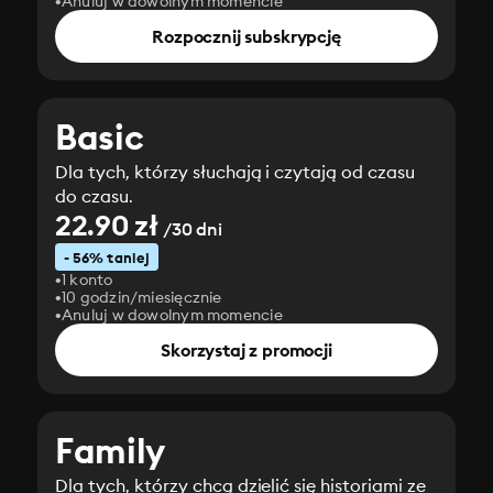
Anuluj w dowolnym momencie
Rozpocznij subskrypcję
Basic
Dla tych, którzy słuchają i czytają od czasu
do czasu.
22.90 zł
/30 dni
- 56% taniej
1 konto
10 godzin/miesięcznie
Anuluj w dowolnym momencie
Skorzystaj z promocji
Family
Dla tych, którzy chcą dzielić się historiami ze