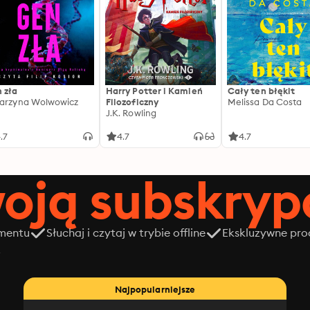
 zła
Harry Potter i Kamień
Cały ten błękit
arzyna Wolwowicz
Filozoficzny
Melissa Da Costa
J.K. Rowling
.7
4.7
4.7
oją subskrypc
amentu
Słuchaj i czytaj w trybie offline
Ekskluzywne prod
z
Najpopularniejsze