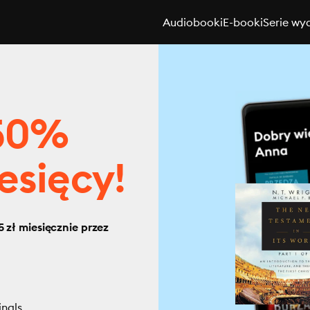
Audiobooki
E-booki
Serie wy
 50%
esięcy!
 zł miesięcznie przez
inals