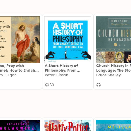
e, Pray with
A Short History of
Church History in 
mel: How to Enrich
Philosophy: From
Language: The Sto
r Spiritual Life with
th J. Egan
Ancient Greece to the
Peter Gibson
the Church for Tod
Bruce Shelley
melite Prayer
Post-Modernist Era
Readers