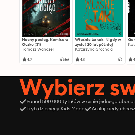
Nocny pociąg. Komisarz
Właśnie że tak! Nigdy w
Gen
Oczko (31)
życiu! 20 lat później
Kat
Tomasz Wandzel
Katarzyna Grochola
4.7
4.8
4
Wybierz sw
Ponad 500 000 tytułów w cenie jednego abon
Tryb dziecięcy Kids Mode
Anuluj kiedy chces