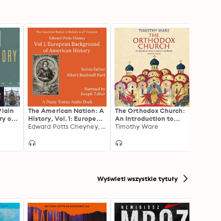
Plain
The American Nation: A
The Orthodox Church:
Benedi
ry of
History, Vol. 1: European
An Introduction to
Volum
ay's
Background of
Edward Potts Cheyney, Albert Bushnell Hart
Eastern Christianity
Timothy Ware
Nazi 
Peter
American History, 1300–
Secon
1600
1927–
Wyświetl wszystkie tytuły