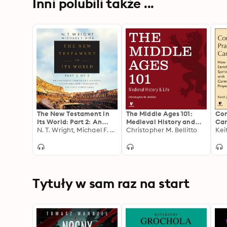
Inni polubili także ...
The New Testament in
The Middle Ages 101:
Com
Its World: Part 2: An
Medieval History and
Car
Introduction to the
N. T. Wright, Michael F. Bird
Life
Christopher M. Bellitto
You
Kei
History, Literature, and
Car
Theology of the First
Christians
Tytuły w sam raz na start