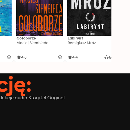
Gołoborze
Labirynt
Harry
Maciej Siembieda
Remigiusz Mróz
Tajem
J.K. R
4.8
4.4
4.8
ję:
ukcje audio Storytel Original