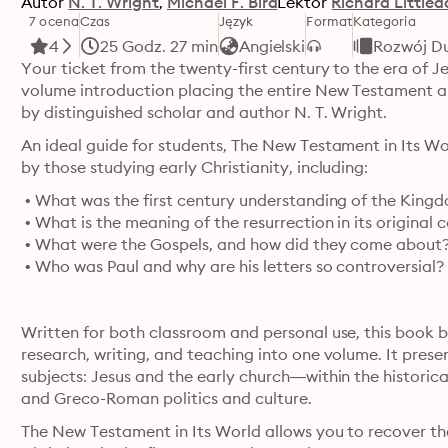
Autor
N. T. Wright
Michael F. Bird
Lektor
Richard Littled
7 ocena
Czas
Język
Format
Kategoria
4
25 Godz. 27 min
Angielski
Rozwój D
Your ticket from the twenty-first century to the era of Jes
volume introduction placing the entire New Testament and 
by distinguished scholar and author N. T. Wright.
An ideal guide for students, The New Testament in Its Wo
by those studying early Christianity, including:
 • What was the first century understanding of the King
 • What is the meaning of the resurrection in its original c
 • What were the Gospels, and how did they come about?
 • Who was Paul and why are his letters so controversial?
Written for both classroom and personal use, this book 
research, writing, and teaching into one volume. It pre
subjects: Jesus and the early church—within the historic
and Greco-Roman politics and culture.
The New Testament in Its World allows you to recover the 