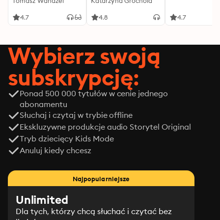
Tomasz Wandzel
Katarzyna Grochola
4.7
4.8
4.7
Wybierz swoją
subskrypcję:
Ponad 500 000 tytułów w cenie jednego
abonamentu
Słuchaj i czytaj w trybie offline
Ekskluzywne produkcje audio Storytel Original
Tryb dziecięcy Kids Mode
Anuluj kiedy chcesz
Najpopularniejsze
Unlimited
Dla tych, którzy chcą słuchać i czytać bez