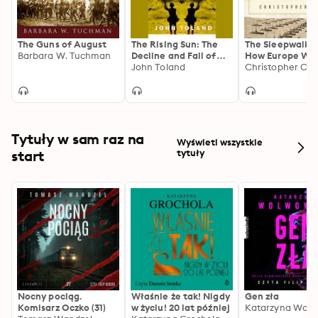
The Guns of August
The Rising Sun: The
The Sleepwalker
Barbara W. Tuchman
Decline and Fall of
How Europe Wen
the Japanese Empire,
John Toland
War in 1914
Christopher Cla
1936–1945
Tytuły w sam raz na
Wyświetl wszystkie
start
tytuły
Nocny pociąg.
Właśnie że tak! Nigdy
Gen zła
Komisarz Oczko (31)
w życiu! 20 lat później
Katarzyna Wolw