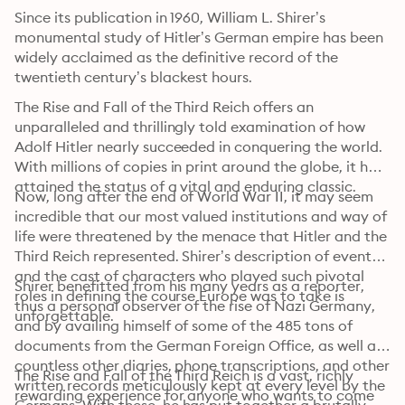
Since its publication in 1960, William L. Shirer’s 
monumental study of Hitler’s German empire has been 
widely acclaimed as the definitive record of the 
twentieth century’s blackest hours.
The Rise and Fall of the Third Reich offers an 
unparalleled and thrillingly told examination of how 
Adolf Hitler nearly succeeded in conquering the world. 
With millions of copies in print around the globe, it has 
attained the status of a vital and enduring classic.
Now, long after the end of World War II, it may seem 
incredible that our most valued institutions and way of 
life were threatened by the menace that Hitler and the 
Third Reich represented. Shirer’s description of events 
and the cast of characters who played such pivotal 
Shirer benefitted from his many years as a reporter, 
roles in defining the course Europe was to take is 
thus a personal observer of the rise of Nazi Germany, 
unforgettable.
and by availing himself of some of the 485 tons of 
documents from the German Foreign Office, as well as 
countless other diaries, phone transcriptions, and other 
The Rise and Fall of the Third Reich is a vast, richly 
written records meticulously kept at every level by the 
rewarding experience for anyone who wants to come 