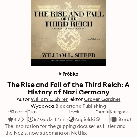
Próbka
The Rise and Fall of the Third Reich: A
History of Nazi Germany
Autor
William L. Shirer
Lektor
Grover Gardner
Wydawca
Blackstone Publishing
483 ocena
Czas
Język
Format
Kategoria
4.7
57 Godz. 12 min
Angielski
Literatu
The inspiration for the gripping docuseries Hitler and 
the Nazis, now streaming on Netflix