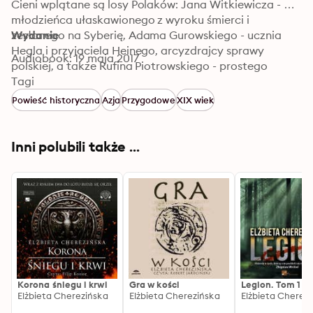
Cieni wplątane są losy Polaków: Jana Witkiewicza - 
młodzieńca ułaskawionego z wyroku śmierci i 
zesłanego na Syberię, Adama Gurowskiego - ucznia 
Wydanie
Hegla i przyjaciela Heinego, arcyzdrajcy sprawy 
Audiobook: 19 maja 2017
polskiej, a także Rufina Piotrowskiego - prostego 
żołnierza i najsłynniejszego uciekiniera z syberyjskiej 
Tagi
katorgi. W śniegach Syberii, na gorących piaskach 
Powieść historyczna
Azja
Przygodowe
XIX wiek
afgańskich pustyń i wybrzeżach Morza Czarnego trwa 
Wielka Gra. Bohaterowie rzucają cienie, ktoś jednak 
pociąga za sznurki marionetek. Fascynująca opowieść 
Inni polubili także ...
o Polsce. O ludzkich losach, przeznaczeniu, zdradach i 
niezłomności.
Korona śniegu i krwi
Gra w kości
Legion. Tom 1
Elżbieta Cherezińska
Elżbieta Cherezińska
Elżbieta Cherez