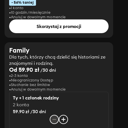
- 56% taniej
1 konto
10 godzin/miesięcznie
Anuluj w dowolnym momencie
Skorzystaj z promocji
Family
Dla tych, którzy chcą dzielić się historiami ze
znajomymi i rodziną.
Od 59.90 zł
/30 dni
2-3 konta
Nieograniczony Dostęp
Słuchanie bez limitów
Anuluj w dowolnym momencie
Ty + 1 członek rodziny
2 konta
59.90 zł /30 dni