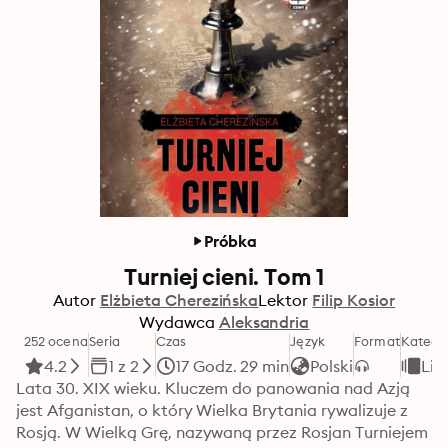
Próbka
Turniej cieni. Tom 1
Autor
Elżbieta Cherezińska
Lektor
Filip Kosior
Wydawca
Aleksandria
252 ocena
Seria
Czas
Język
Format
Katego
4.2
1 z 2
17 Godz. 29 min
Polski
Lit
Lata 30. XIX wieku. Kluczem do panowania nad Azją 
jest Afganistan, o który Wielka Brytania rywalizuje z 
Rosją. W Wielką Grę, nazywaną przez Rosjan Turniejem 