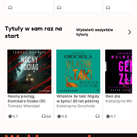
Tytuły w sam raz na
Wyświetl wszystkie
start
tytuły
Nocny pociąg.
Właśnie że tak! Nigdy
Gen zła
Komisarz Oczko (31)
w życiu! 20 lat później
Katarzyna Wolw
Tomasz Wandzel
Katarzyna Grochola
4.7
4.8
4.7