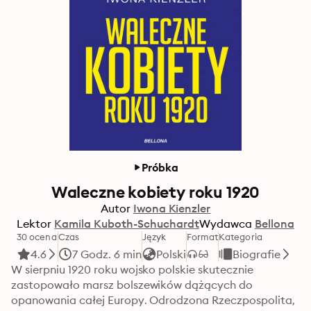
Próbka
Waleczne kobiety roku 1920
Autor
Iwona Kienzler
Lektor
Kamila Kuboth-Schuchardt
Wydawca
Bellona
30 ocena
Czas
Język
Format
Kategoria
4.6
7 Godz. 6 min
Polski
Biografie
W sierpniu 1920 roku wojsko polskie skutecznie 
zastopowało marsz bolszewików dążących do 
opanowania całej Europy. Odrodzona Rzeczpospolita, 