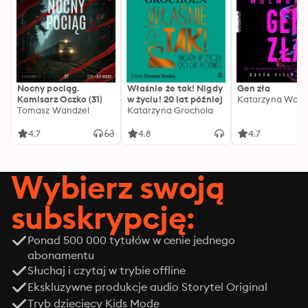
Nocny pociąg.
Właśnie że tak! Nigdy
Gen zła
Komisarz Oczko (31)
w życiu! 20 lat później
Katarzyna Wolw
Tomasz Wandzel
Katarzyna Grochola
4.7
4.8
4.7
Wybierz swoją
subskrypcję:
Ponad 500 000 tytułów w cenie jednego
abonamentu
Słuchaj i czytaj w trybie offline
Ekskluzywne produkcje audio Storytel Original
Tryb dziecięcy Kids Mode