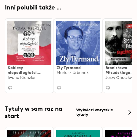
Inni polubili także ...
Kobiety
Zły Tyrmand
Bronisława
niepodległości.
Mariusz Urbanek
Piłsudskiego
Bohaterki, żony,
Iwona Kienzler
pojedynek z lo
Jerzy Chociłows
powiernice
Tytuły w sam raz na
Wyświetl wszystkie
start
tytuły