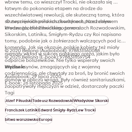
wbrew temu, co wieszczył Trocki, nie okazała się 
łatwym do pokonania etapem na drodze do 
wszechświatowej rewolucji, ale skuteczną tamą, która 
skutecznie obroniła nasz kontynent przed zalewem 
 O zwycięskich polskich dowódcach, Naczelnym 
krwawego, bolszewickiego terroru.
Wodzu Józefie Piłsudskim, generałach Rozwadowskim, 
Sikorskim, Latiniku, Śmigłym-Rydzu czy Roi napisano 
tomy, podobnie jak o żołnierzach walczących pod ich 
komendą. Jak się okazuje, polskie kobiety też miały 
© 2020 Bellona (Audiobook): 9788311160088
niemały wkład w sukces polskiego oręża, jakim było 
© 2025 Bellona (E-book): 9788311159754
odparcie bolszewików. Nie tylko wspierały swoich 
mężów i synów, zmagających się z wojenną 
Wydanie
codziennością, ale chwytały za broń, by bronić swoich 
Audiobook: 29 lipca 2020
domów w obliczu wroga. Były również sanitariuszkami, 
E-book: 26 listopada 2025
zaopatrywały mężczyzn w odzież, dostarczały paczki 
z żywnością. Kobiety to ciche bohaterki Cudu nad 
Tagi
Wisłą i obrony kraju przed bolszewicką zarazą.
Józef Piłsudski
Tadeusz Rozwadowski
Władysław Sikorski
Franciszek Latinik
Edward Śmigły-Rydz
Lew Trocki
bitwa warszawska
Europa