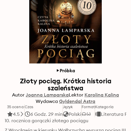
Próbka
Złoty pociąg. Krótka historia
szaleństwa
Autor
Joanna Lamparska
Lektor
Karolina Kalina
Wydawca
Gyldendal Astra
35 ocena
Czas
Język
Format
Kategoria
4.5
6 Godz. 29 min
Polski
Literatura Fa
10. rocznica gorączki złotego pociągu
Z Wrocławia w kierunku Wałbrzycha wyrusza pociąg III 