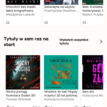
Joanna Lamparska w swoim reportażu tropi i 
Churchill bez maski.
Zwierzęta na wojnie
Star. Kolebka po
weryfikuje mity, które na przestrzeni lat narastały 
Szkic biograficzny
Przemysław Słowiński, Teresa Kowalik
motoryzacji. Czę
wokół tych wydarzeń.
Władysław Lubecki
Robert Przybylsk
Tytuły w sam raz na
Wyświetl wszystkie
start
tytuły
Nocny pociąg.
Właśnie że tak! Nigdy
Gen zła
Komisarz Oczko (31)
w życiu! 20 lat później
Katarzyna Wolw
Tomasz Wandzel
Katarzyna Grochola