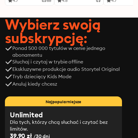
4.7
4.8
4.7
Wybierz swoją
subskrypcję:
Ponad 500 000 tytułów w cenie jednego
abonamentu
Słuchaj i czytaj w trybie offline
Ekskluzywne produkcje audio Storytel Original
Tryb dziecięcy Kids Mode
Anuluj kiedy chcesz
Najpopularniejsze
Unlimited
Dla tych, którzy chcą słuchać i czytać bez
limitów.
39.90 zł
/30 dni