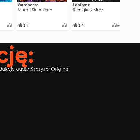
Gołoborze
Labirynt
Harry
Maciej Siembieda
Remigiusz Mróz
Tajem
J.K. R
4.8
4.4
4.8
ję:
ukcje audio Storytel Original