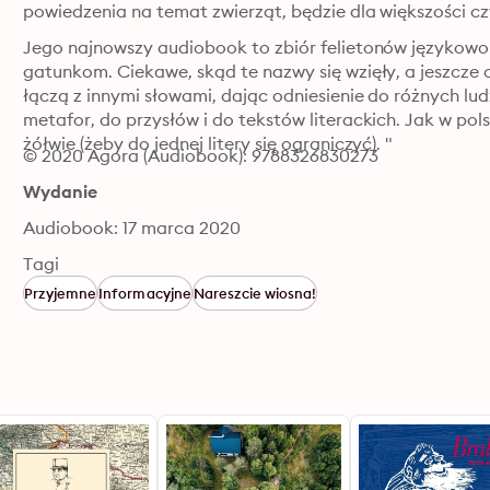
powiedzenia na temat zwierząt, będzie dla większości c
Jego najnowszy audiobook to zbiór felietonów językowo
gatunkom. Ciekawe, skąd te nazwy się wzięły, a jeszcze c
łączą z innymi słowami, dając odniesienie do różnych lud
metafor, do przysłów i do tekstów literackich. Jak w polsz
żółwie (żeby do jednej litery się ograniczyć). "
© 2020 Agora (Audiobook): 9788326830273
Wydanie
Audiobook: 17 marca 2020
Tagi
Przyjemne
Informacyjne
Nareszcie wiosna!