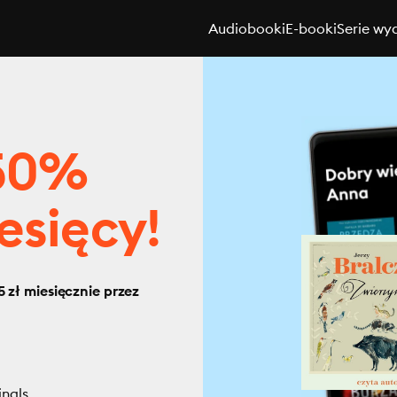
Audiobooki
E-booki
Serie wy
 50%
esięcy!
 zł miesięcznie przez
inals