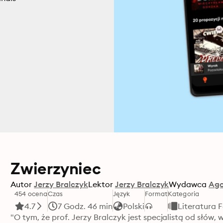
Zwierzyniec
Autor
Jerzy Bralczyk
Lektor
Jerzy Bralczyk
Wydawca
Ag
454 ocena
Czas
Język
Format
Kategoria
4.7
7 Godz. 46 min
Polski
Literatura 
"O tym, że prof. Jerzy Bralczyk jest specjalistą od słów, 