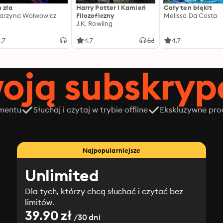
 zła
Harry Potter i Kamień
Cały ten błękit
arzyna Wolwowicz
Filozoficzny
Melissa Da Costa
J.K. Rowling
.7
4.7
4.7
oją subskrypc
amentu
Słuchaj i czytaj w trybie offline
Ekskluzywne prod
z
Najpopularniejsze
Unlimited
Dla tych, którzy chcą słuchać i czytać bez
limitów.
39.90 zł
/30 dni