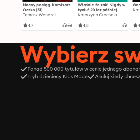
Nocny pociąg. Komisarz
Właśnie że tak! Nigdy w
Gen
Oczko (31)
życiu! 20 lat później
Kat
Tomasz Wandzel
Katarzyna Grochola
4.7
4.8
4
Wybierz sw
Ponad 500 000 tytułów w cenie jednego abon
Tryb dziecięcy Kids Mode
Anuluj kiedy chces