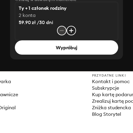
Ty + 1 członek rodziny
2 konta
59.90 zł /30 dni
Wypróbuj
PRZYDATNE LINKI
warka
Kontakt i pomoc
Subskrypcje
dawnicze
Kup kartę podar
Zrealizuj kartę p
Original
Zniżka studencka
Blog Storytel