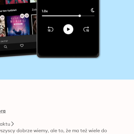
ora
Faktu
wszyscy dobrze wiemy, ale to, że ma też wiele do 