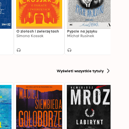
O ziołach i zwierzętach
Pypcie na języku
Grecja
Simona Kossak
Michał Rusinek
poma
Dionis
Wyświetl wszystkie tytuły