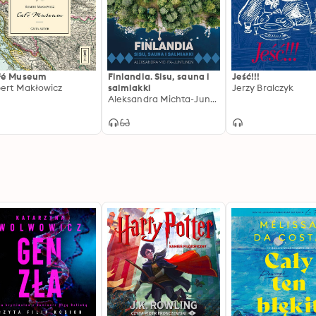
fé Museum
Finlandia. Sisu, sauna i
Jeść!!!
ert Makłowicz
salmiakki
Jerzy Bralczyk
Aleksandra Michta-Juntunen