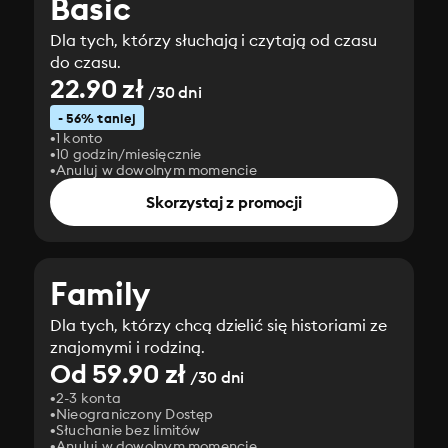
Basic
Dla tych, którzy słuchają i czytają od czasu
do czasu.
22.90 zł
/30 dni
- 56% taniej
1 konto
10 godzin/miesięcznie
Anuluj w dowolnym momencie
Skorzystaj z promocji
Family
Dla tych, którzy chcą dzielić się historiami ze
znajomymi i rodziną.
Od 59.90 zł
/30 dni
2-3 konta
Nieograniczony Dostęp
Słuchanie bez limitów
Anuluj w dowolnym momencie