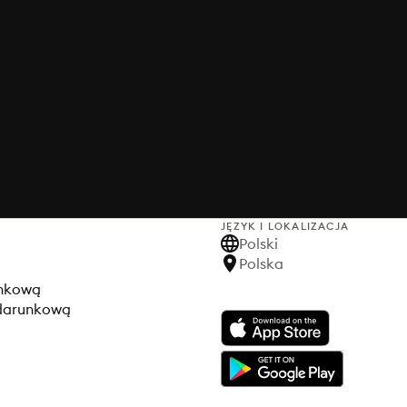
JĘZYK I LOKALIZACJA
Polski
Polska
unkową
odarunkową