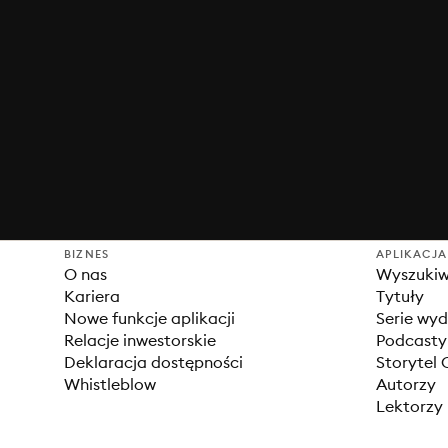
BIZNES
APLIKACJA
O nas
Wyszuki
Kariera
Tytuły
Nowe funkcje aplikacji
Serie wy
Relacje inwestorskie
Podcasty
Deklaracja dostępności
Storytel 
Whistleblow
Autorzy
Lektorzy