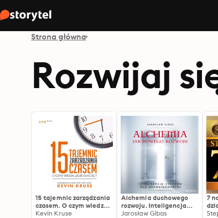
Strona główna
Rozwijaj si
15 tajemnic zarządzania
Alchemia duchowego
7 n
czasem. O czym wiedzą
rozwoju. Inteligencja
dzi
ludzie sukcesu?
Kevin Kruse
duchowa dla
Jarosław Gibas
Ste