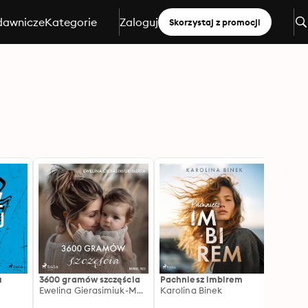
dawnicze
Kategorie
Zaloguj
Skorzystaj z promocji
u
3600 gramów szczęścia
Pachniesz imbirem
Dzień
Ewelina Gierasimiuk-Merta
Karolina Binek
opowi
Probi