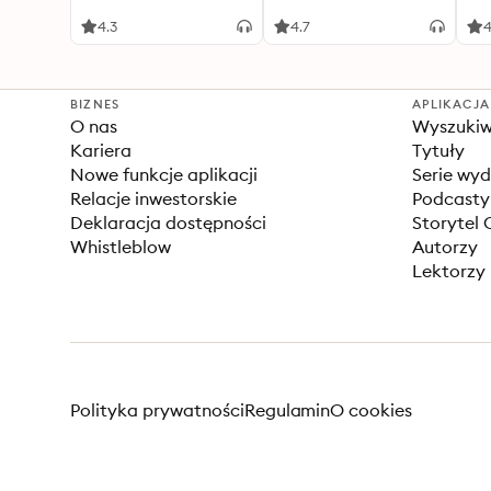
zaawansowanych
4.3
4.7
4
BIZNES
APLIKACJA
O nas
Wyszuki
Kariera
Tytuły
Nowe funkcje aplikacji
Serie wy
Relacje inwestorskie
Podcasty
Deklaracja dostępności
Storytel 
Whistleblow
Autorzy
Lektorzy
Polityka prywatności
Regulamin
O cookies