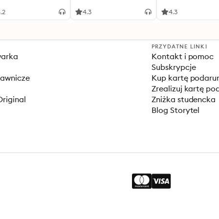
.2
4.3
4.3
PRZYDATNE LINKI
warka
Kontakt i pomoc
Subskrypcje
dawnicze
Kup kartę podar
Zrealizuj kartę p
Original
Zniżka studencka
Blog Storytel