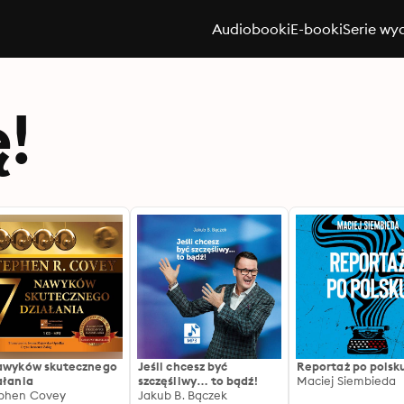
Audiobooki
E-booki
Serie wy
ę!
awyków skutecznego
Jeśli chcesz być
Reportaż po polsk
ałania
szczęśliwy… to bądź!
Maciej Siembieda
phen Covey
Jakub B. Bączek