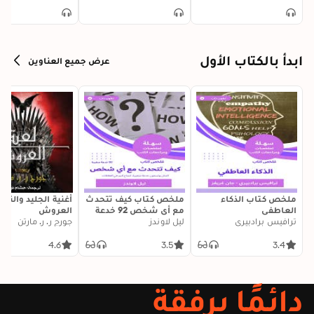
ابدأ بالكتاب الأول
عرض جميع العناوين
ملخص كتاب الذكاء
ملخص كتاب كيف تتحدث
أغنية الجليد والنار:
العاطفي
مع أي شخص 92 خدعة
العروش
ترافيس برادبيري
ليل لاوندز
صغيرة: اثنتان وتسعون
جورج ر. ر. مارتن
خدعة صغيرة، لنجاح كبير
في العلاقات
4.6
3.5
3.4
دائمًا برفقة