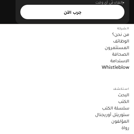
إلغاء في أي وقت
جرب الآن
الشركة
من نحن؟
الوظائف
المستثمرون
الصحافة
الاستدامة
Whistleblow
استكشف
البحث
الكتب
سلسلة الكتب
ستوريتل أوريجنال
المؤلفون
رواة