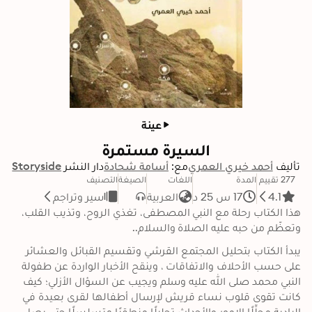
عينة
السيرة مستمرة
تأليف
أحمد خيري العمري
مع:
أسامة شحادة
دار النشر
Storyside
277 تقييم
المدة
اللغات
الصيغة
التصنيف
4.1
17 س 25 د
العربية
سير وتراجم
هذا الكتاب رحلة مع النبي المصطفى، تغذي الروح، وتذيب القلب، 
وتعظّم من حبه عليه الصلاة والسلام..
يبدأ الكتاب بتحليل المجتمع القرشي وتقسيم القبائل والعشائر 
على حسب الأحلاف والاتفاقات ، وينقح الأخبار الواردة عن طفولة 
النبي محمد صلى الله عليه وسلم ويجيب عن السؤال الأزلي؛ كيف 
كانت تقوى قلوب نساء قريش لإرسال أطفالها لقرى بعيدة في 
البادية محلِّلًا الامور والأحداث تحليلًا منطقيًا متسلسلًا حتي يصل 