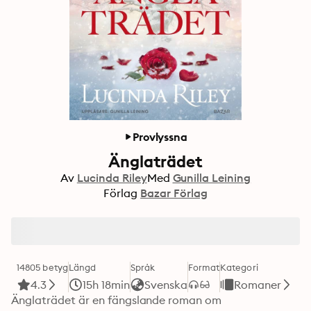
Provlyssna
Änglaträdet
Av
Lucinda Riley
Med
Gunilla Leining
Förlag
Bazar Förlag
14805 betyg
Längd
Språk
Format
Kategori
4.3
15h 18min
Svenska
Romaner
Änglaträdet är en fängslande roman om 