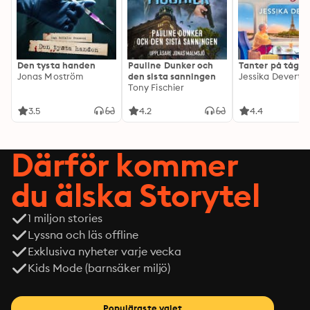
Den tysta handen
Pauline Dunker och
Tanter på tåg
Jonas Moström
den sista sanningen
Jessika Devert
Tony Fischier
3.5
4.2
4.4
Därför kommer
du älska Storytel
1 miljon stories
Lyssna och läs offline
Exklusiva nyheter varje vecka
Kids Mode (barnsäker miljö)
Populäraste valet