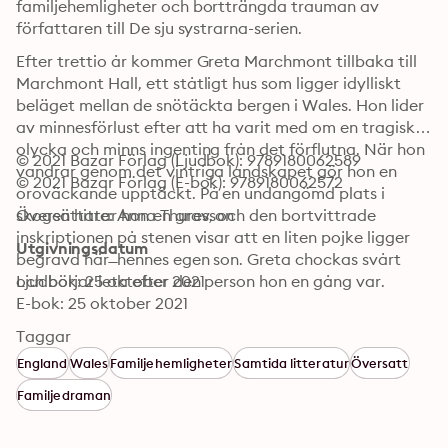
familjehemligheter och bortträngda trauman av 
författaren till De sju systrarna-serien.
Efter trettio år kommer Greta Marchmont tillbaka till 
Marchmont Hall, ett ståtligt hus som ligger idylliskt 
beläget mellan de snötäckta bergen i Wales. Hon lider 
av minnesförlust efter att ha varit med om en tragisk 
olycka och minns ingenting från det förflutna. När hon 
© 2021 Bazar Förlag (Ljudbok): 9789180062589
vandrar genom det vintriga landskapet gör hon en 
© 2021 Bazar Förlag (E-bok): 9789180062572
oroväckande upptäckt. På en undangömd plats i 
skogen hittar hon en grav, och den bortvittrade 
Översättare: Anna Thuresson
inskriptionen på stenen visar att en liten pojke ligger 
Utgivningsdatum
begravd här ̶ hennes egen son. Greta chockas svårt 
och börjar leta efter den person hon en gång var.
Ljudbok: 25 oktober 2021
E-bok: 25 oktober 2021
Taggar
England
Wales
Familjehemligheter
Samtida litteratur
Översatt
Familjedraman