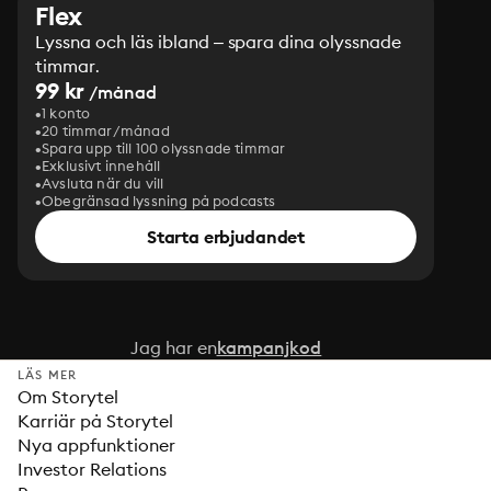
Flex
Lyssna och läs ibland – spara dina olyssnade
timmar.
99 kr
/månad
1 konto
20 timmar/månad
Spara upp till 100 olyssnade timmar
Exklusivt innehåll
Avsluta när du vill
Obegränsad lyssning på podcasts
Starta erbjudandet
Jag har en
kampanjkod
LÄS MER
Om Storytel
Karriär på Storytel
Nya appfunktioner
Investor Relations