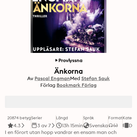
Provlyssna
Änkorna
Av
Pascal Engman
Med
Stefan Sauk
Förlag
Bookmark Förlag
20874 betyg
Serier
Längd
Språk
Format
Katego
4.3
3 av 7
13h 15min
Svenska
De
I en förort utan hopp vandrar en ensam man och 