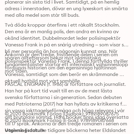
planerar sin sista tid i livet. Samtidigt, på en hemlig 
adress i innerstaden, dövar en ung lyxeskort sin smärta 
med alla medel som står till buds.
Två döda kroppar återfinns i ett råkallt Stockholm. 
Den ena är en manlig polis, den andra en kvinna av 
okänd identitet. Dubbelmordet leder polisinspektör 
Vanessa Frank in på en snårig utredning – som visar sig 
bli mer personlig än hon någonsin kunnat ana. När 
Änkorna är den tredje, fristående delen i serien om 
spåren allteftersom pekar mot islamistiska 
polisinspektör Vanessa Frank. I denna fartfyllda thriller 
fundamentalister startar ett infernaliskt vansinneslopp 
fördjupas historien om den egensinniga hjältinnan 
mot tiden.
Vanessa, samtidigt som den berör en skrämmande 
aktuell hotbild mot vårt samhälle.
PASCAL ENGMAN (f. 1986) är författare och journalist. 
Han har på kort tid vuxit till en av de mest lästa 
svenska författarna i sin generation. Sedan debuten 
med Patrioterna (2017) har han hyllats av kritikerna för 
sin vassa iakttagelseförmåga och höga relevans i vår 
© 2020 Bookmark Förlag (Ljudbok): 9789189087675
allt brutalare samtid. Hans böcker finns idag översatta 
© 2020 Bookmark Förlag (E-bok): 9789189087668
till 17 språk. Änkorna är den tredje romanen i serien om 
Vanessa Frank. De tidigare böckerna heter Eldslandet 
Utgivningsdatum