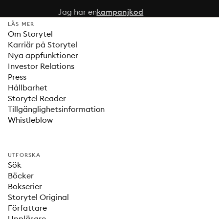
Jag har en
kampanjkod
LÄS MER
Om Storytel
Karriär på Storytel
Nya appfunktioner
Investor Relations
Press
Hållbarhet
Storytel Reader
Tillgänglighetsinformation
Whistleblow
UTFORSKA
Sök
Böcker
Bokserier
Storytel Original
Författare
Uppläsare