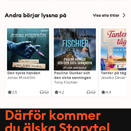
Andra börjar lyssna på
Visa alla titlar
Den tysta handen
Pauline Dunker och
Tanter på tåg
Jonas Moström
den sista sanningen
Jessika Devert
Tony Fischier
3.5
4.2
4.4
Därför kommer
du älska Storytel