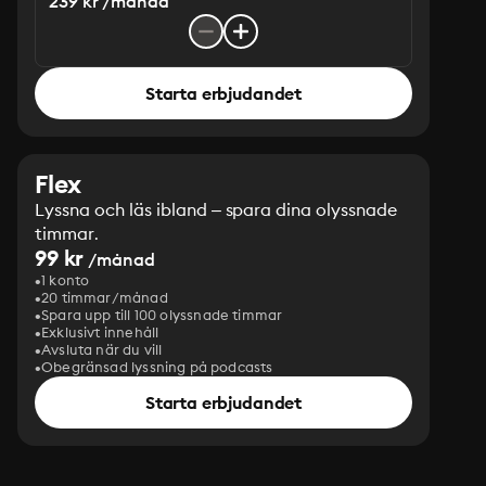
239 kr /månad
Starta erbjudandet
Flex
Lyssna och läs ibland – spara dina olyssnade
timmar.
99 kr
/månad
1 konto
20 timmar/månad
Spara upp till 100 olyssnade timmar
Exklusivt innehåll
Avsluta när du vill
Obegränsad lyssning på podcasts
Starta erbjudandet