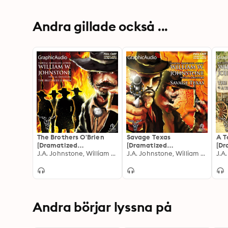
Andra gillade också ...
The Brothers O'Brien
Savage Texas
A T
[Dramatized
[Dramatized
[Dr
Adaptation]: Brothers
J.A. Johnstone, William W. Johnstone
Adaptation]: Savage
J.A. Johnstone, William W. Johnstone
Ada
O'Brien 1
Texas 1
Ker
Andra börjar lyssna på