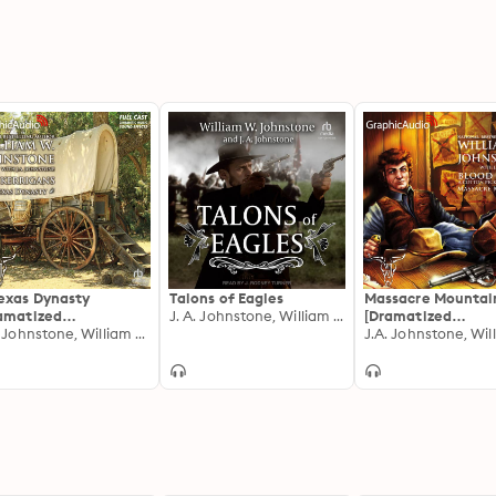
exas Dynasty
Talons of Eagles
Massacre Mountai
amatized
J. A. Johnstone, William W. Johnstone
[Dramatized
ptation]: The
J.A. Johnstone, William W. Johnstone
Adaptation]: Bloo
rigans 1
Valley 4