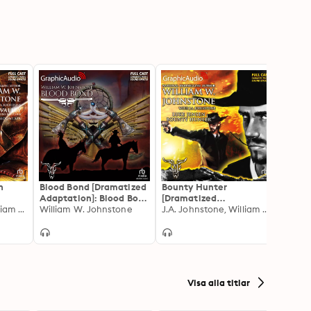
n
Blood Bond [Dramatized
Bounty Hunter
Sidew
Adaptation]: Blood Bond
[Dramatized
[Dram
d
J.A. Johnstone, William W. Johnstone
1
William W. Johnstone
Adaptation]: Luke
J.A. Johnstone, William W. Johnstone
Adapt
Jensen 1
Sidew
Visa alla titlar