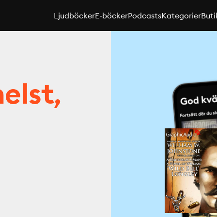
Ljudböcker
E-böcker
Podcasts
Kategorier
Buti
elst,