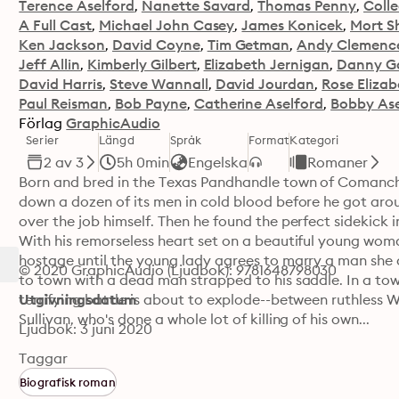
Terence Aselford
Nanette Savard
Thomas Penny
Coll
A Full Cast
Michael John Casey
James Konicek
Mort S
Ken Jackson
David Coyne
Tim Getman
Andy Clemenc
Jeff Allin
Kimberly Gilbert
Elizabeth Jernigan
Danny G
David Harris
Steve Wannall
David Jourdan
Rose Eliza
Paul Reisman
Bob Payne
Catherine Aselford
Bobby Ase
Förlag
GraphicAudio
Serier
Längd
Språk
Format
Kategori
2 av 3
5h 0min
Engelska
Romaner
Born and bred in the Texas Pandhandle town of Comanche 
down a dozen of its men in cold blood before he got arou
over the job himself. Then he found the perfect sidekick 
With his remorseless heart set on a beautiful young woma
hostage until the young lady agrees to marry a man she 
© 2020 GraphicAudio (Ljudbok): 9781648798030
to town with a dead man strapped to his saddle. In a tow
terrifying battle is about to explode--between ruthless 
Utgivningsdatum
Sullivan, who's done a whole lot of killing of his own...
Ljudbok: 3 juni 2020
Taggar
Biografisk roman