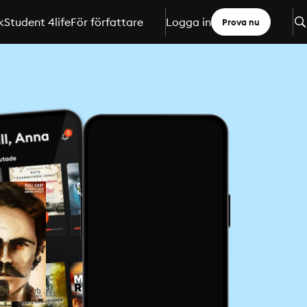
k
Student 4life
För författare
Logga in
Prova nu