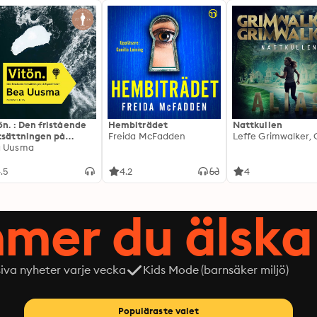
ön. : Den fristående
Hembiträdet
Nattkullen
tsättningen på
Freida McFadden
editionen
a Uusma
.5
4.2
4
mer du älska 
siva nyheter varje vecka
Kids Mode (barnsäker miljö)
Populäraste valet