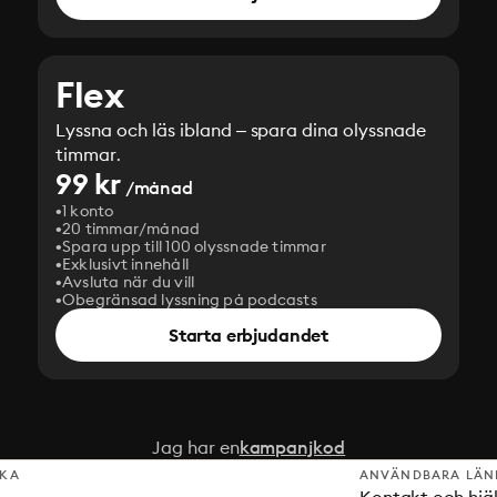
Flex
Lyssna och läs ibland – spara dina olyssnade
timmar.
99 kr
/månad
1 konto
20 timmar/månad
Spara upp till 100 olyssnade timmar
Exklusivt innehåll
Avsluta när du vill
Obegränsad lyssning på podcasts
Starta erbjudandet
Jag har en
kampanjkod
SKA
ANVÄNDBARA LÄN