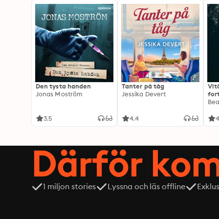
Den tysta handen
Tanter på tåg
Vit
Jonas Moström
Jessika Devert
for
Exp
Be
3.5
4.4
4
Därför kom
1 miljon stories
Lyssna och läs offline
Exklu