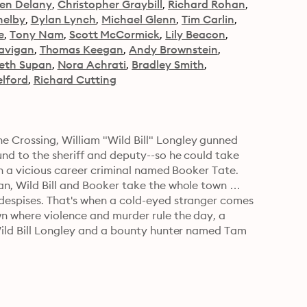
een Delany
Christopher Graybill
Richard Rohan
helby
Dylan Lynch
Michael Glenn
Tim Carlin
e
Tony Nam
Scott McCormick
Lily Beacon
avigan
Thomas Keegan
Andy Brownstein
beth Supan
Nora Achrati
Bradley Smith
lford
Richard Cutting
Crossing, William "Wild Bill" Longley gunned 
nd to the sheriff and deputy--so he could take 
in a vicious career criminal named Booker Tate. 
n, Wild Bill and Booker take the whole town 
despises. That's when a cold-eyed stranger comes 
n where violence and murder rule the day, a 
Wild Bill Longley and a bounty hunter named Tam 