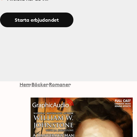
Starta erbjudandet
Hem
Böcker
Romaner