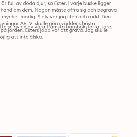
r full av döda djur, sa Ester, i varje buske ligger 
 ta hand om dem. Någon måste offra sig och begrava 
id mycket modig. Själv var jag liten och rädd. Denna 
ningar AB. Vi skulle göra världens bästa 
ättelse av en av våra främsta barnboksförfattare.
å jorden. Esters jobb var att gräva. Jag skulle 
lig att inte älska.