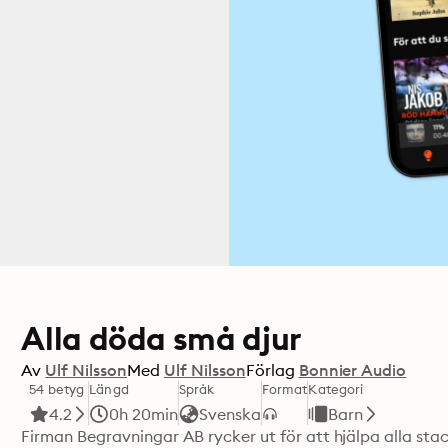
Alla döda små djur
Av
Ulf Nilsson
Med
Ulf Nilsson
Förlag
Bonnier Audio
54 betyg
Längd
Språk
Format
Kategori
4.2
0h 20min
Svenska
Barn
Firman Begravningar AB rycker ut för att hjälpa alla sta