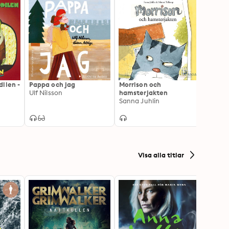
ilen -
Pappa och jag
Morrison och
Ett sy
Ulf Nilsson
hamsterjakten
rymd
Sanna Juhlin
Ulf St
Visa alla titlar