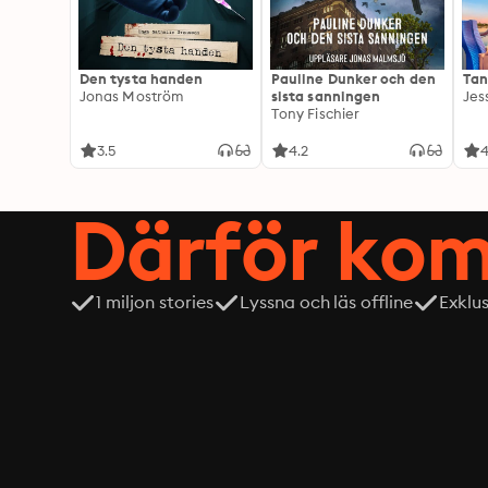
Den tysta handen
Pauline Dunker och den
Tan
Jonas Moström
sista sanningen
Jes
Tony Fischier
3.5
4.2
4
Därför kom
1 miljon stories
Lyssna och läs offline
Exklu