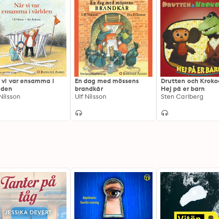
 vi var ensamma i
En dag med mössens
Drutten och Krokod
lden
brandkår
Hej på er barn
 Nilsson
Ulf Nilsson
Sten Carlberg