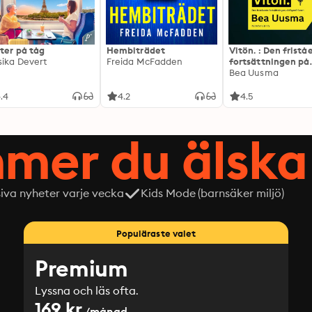
ter på tåg
Hembiträdet
Vitön. : Den frist
sika Devert
Freida McFadden
fortsättningen på
Expeditionen
Bea Uusma
.4
4.2
4.5
mer du älska 
siva nyheter varje vecka
Kids Mode (barnsäker miljö)
Populäraste valet
Premium
Lyssna och läs ofta.
169 kr
/månad