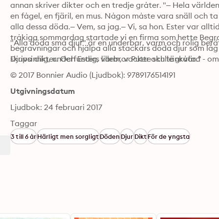
annan skriver dikter och en tredje gråter. "– Hela världen ä
en fågel, en fjäril, en mus. Någon måste vara snäll och
alla dessa döda.– Vem, sa jag.– Vi, sa hon. Ester var allt
tråkiga sommardag startade vi en firma som hette Begrav
"Alla döda små djur" är en underbar, varm och rolig ber
begravningar och hjälpa alla stackars döda djur som låg p
skriva dikter. Och Esters lillebror Putte skulle gråta."
Djupsinnig, underfundig, varm, vacker och tänkvärd - omöj
© 2017 Bonnier Audio (Ljudbok): 9789176514191
Utgivningsdatum
Ljudbok: 24 februari 2017
Taggar
3 till 6 år
Härligt men sorgligt
Döden
Djur
Dikt
För de yngsta