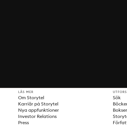
LÄS MER
UTFOR
Om Storytel
Sök
Karriär på Storytel
Böcke
Nya appfunktioner
Bokser
Investor Relations
Storyt
Press
Förfat