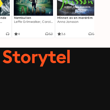
ående
Nattkullen
Minnet av en mardröm
Skugg
Leffe Grimwalker, Caroline Grimwalker
Anna Jansson
Anki 
4
3.6
4.3
Storytel