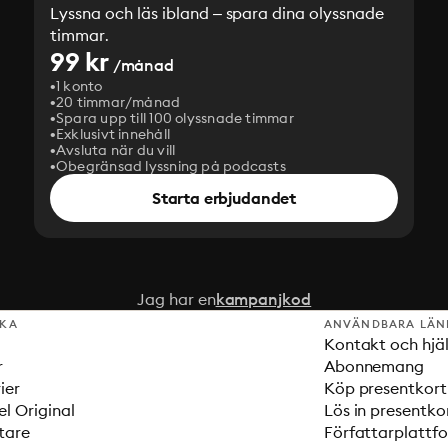
Lyssna och läs ibland – spara dina olyssnade
timmar.
99 kr
/månad
1 konto
20 timmar/månad
Spara upp till 100 olyssnade timmar
Exklusivt innehåll
Avsluta när du vill
Obegränsad lyssning på podcasts
Starta erbjudandet
Jag har en
kampanjkod
SKA
ANVÄNDBARA LÄN
Kontakt och hjä
r
Abonnemang
ier
Köp presentkort
el Original
Lös in presentko
tare
Författarplattf