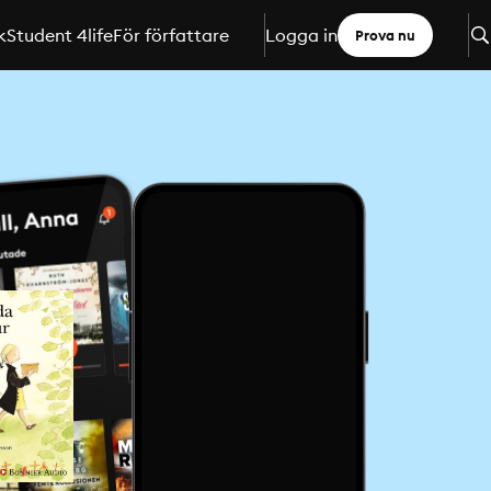
k
Student 4life
För författare
Logga in
Prova nu