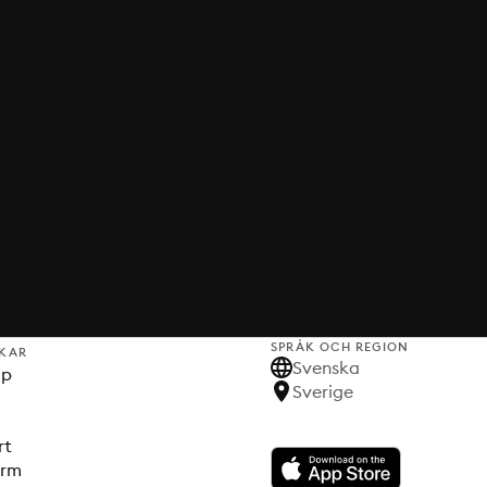
SPRÅK OCH REGION
KAR
Svenska
lp
Sverige
rt
orm