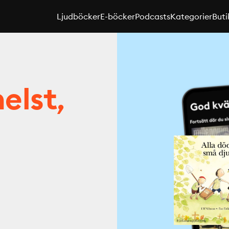
Ljudböcker
E-böcker
Podcasts
Kategorier
Buti
elst,