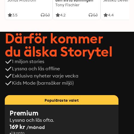
Jonas Moström
den sista sanningen
Jessika Devert
Tony Fischier
3.5
4.2
4.4
Därför kommer
du älska Storytel
1 miljon stories
Lyssna och läs offline
Exklusiva nyheter varje vecka
Kids Mode (barnsäker miljö)
Populäraste valet
Premium
Lyssna och läs ofta.
169 kr
/månad
1 konto