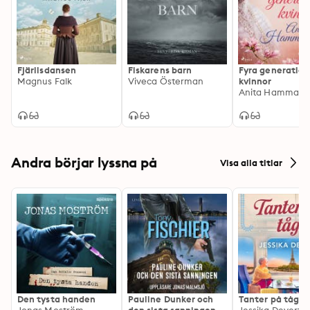
Fjärilsdansen
Fiskarens barn
Fyra generation
Magnus Falk
Viveca Österman
kvinnor
Anita Hammarst
Andra börjar lyssna på
Visa alla titlar
Den tysta handen
Pauline Dunker och
Tanter på tåg