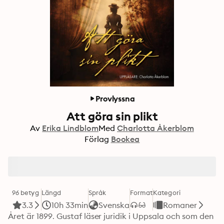
Provlyssna
Att göra sin plikt
Av
Erika Lindblom
Med
Charlotta Åkerblom
Förlag
Bookea
96 betyg
Längd
Språk
Format
Kategori
3.3
10h 33min
Svenska
Romaner
Året är 1899. Gustaf läser juridik i Uppsala och som den 