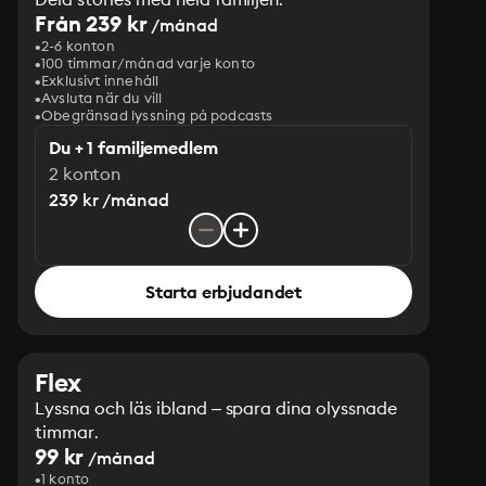
Från 239 kr
/månad
2-6 konton
100 timmar/månad varje konto
Exklusivt innehåll
Avsluta när du vill
Obegränsad lyssning på podcasts
Du + 1 familjemedlem
2 konton
239 kr /månad
Starta erbjudandet
Flex
Lyssna och läs ibland – spara dina olyssnade
timmar.
99 kr
/månad
1 konto