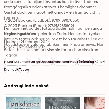
ende sonen i familjen förväntas han ta över faderns 
framgångsrika advokatbyrå. I hemlighet drömmer 
Gustaf dock om något helt annat – en framtid vid 
teatern.

© 2024 Bookea (Ljudbok): 9789189870550
© 2023 Bookea (E-bok): 9789189858091
I en lägenhet på det fattiga Södermalm bor den unga 
och vackra skådespelerskan Frida. Hennes far tycker 
Utgivningsdatum
inte om teater och ser hellre att hon tar arbete i en av 
Ljudbok: 21 februari 2024
huvudstadens väldiga fabriker, men Frida är envis. Hon 
E-bok: 1 november 2023
är fast besluten om att visa sin far att hon visst kan 
försörja sig på sitt skådespeleri.

Taggar
Historisk roman
Sverige
Uppsala
Relationer
Mod
Förändring
Kärlek
Av en händelse blir både Gustaf och Frida erbjudna 
Dramatik
Teater
plats i ett excentriskt teatersällskap i Trosa. Det blir 
början på en händelserik sommar som, på olika sätt, 
förändrar deras liv för evigt.

Andra gillade också ...
Att göra sin plikt är en fartfylld roman som utspelar sig 
i sekelskiftets Sverige och som ställer frågan; vad är 
egentligen rätt – att följa sitt hjärta eller göra sin plikt 
gentemot familjen?