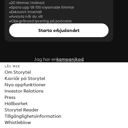
20 timmar/månad
Spara upp till 100 olyssnade timmar
Exklusivt innehåll
Avsluta när du vill
Obegränsad lyssning på podcasts
Starta erbjudandet
Jag har en
kampanjkod
LÄS MER
Om Storytel
Karriär på Storytel
Nya appfunktioner
Investor Relations
Press
Hållbarhet
Storytel Reader
Tillgänglighetsinformation
Whistleblow