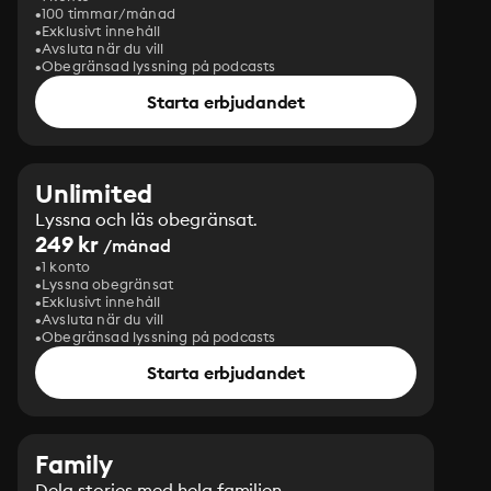
100 timmar/månad
Exklusivt innehåll
Avsluta när du vill
Obegränsad lyssning på podcasts
Starta erbjudandet
Unlimited
Lyssna och läs obegränsat.
249 kr
/månad
1 konto
Lyssna obegränsat
Exklusivt innehåll
Avsluta när du vill
Obegränsad lyssning på podcasts
Starta erbjudandet
Family
Dela stories med hela familjen.