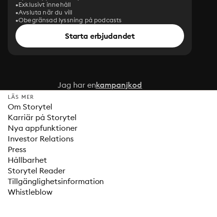
Exklusivt innehåll
Avsluta när du vill
Obegränsad lyssning på podcasts
Starta erbjudandet
Jag har en
kampanjkod
LÄS MER
Om Storytel
Karriär på Storytel
Nya appfunktioner
Investor Relations
Press
Hållbarhet
Storytel Reader
Tillgänglighetsinformation
Whistleblow