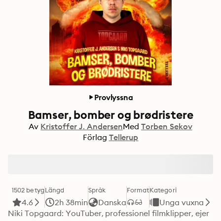
Provlyssna
Bamser, bomber og brødristere
Av
Kristoffer J. Andersen
Med
Torben Sekov
Förlag
Tellerup
1502 betyg
Längd
Språk
Format
Kategori
4.6
2h 38min
Danska
Unga vuxna
Niki Topgaard: YouTuber, professionel filmklipper, ejer 