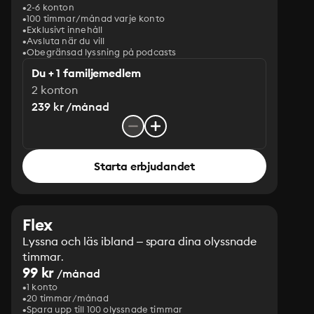
2-6 konton
100 timmar/månad varje konto
Exklusivt innehåll
Avsluta när du vill
Obegränsad lyssning på podcasts
Du + 1 familjemedlem
2 konton
239 kr /månad
Starta erbjudandet
Flex
Lyssna och läs ibland – spara dina olyssnade
timmar.
99 kr
/månad
1 konto
20 timmar/månad
Spara upp till 100 olyssnade timmar