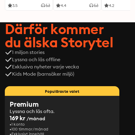
3.5
4.4
4.2
Därför kommer
du älska Storytel
1 miljon stories
Lyssna och läs offline
Exklusiva nyheter varje vecka
Kids Mode (barnsäker miljö)
Populäraste valet
Premium
Lyssna och läs ofta.
169 kr
/månad
1 konto
100 timmar/månad
Exklusivt innehåll