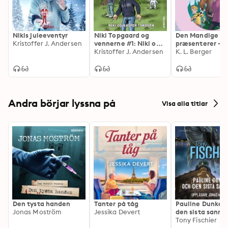
Nikis juleeventyr
Niki Topgaard og
Den Mandige El
Kristoffer J. Andersen
vennerne #1: Niki og
præsenterer - E
Kasper i skoven
Kristoffer J. Andersen
elgtastisk
K. L. Berger
sommerferie
Andra börjar lyssna på
Visa alla titlar
Den tysta handen
Tanter på tåg
Pauline Dunker 
Jonas Moström
Jessika Devert
den sista sanni
Tony Fischier